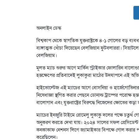
অনলাইন ডেস্ক
বিশ্বকাপ থেকে স্বাগতিক যুক্তরাষ্ট্রকে ৪-১ গোলের বড় ব্যবধা
ব্যঙ্গাত্মক খোঁচা দিয়েছেন বেলজিয়ান ফুটবলাররা। সিয়াটল
বেলজিয়াম।
মূলত ম্যাচ শুরুর আগে মার্কিন স্ট্রাইকার ফোলারিন বালোগু
হস্তক্ষেপের প্রতিবাদেই লুকাকুরা মাঠের উদযাপনে এই অ
হাইভোল্টেজ এই ম্যাচের আগে বোসনিয়া ও হার্জেগোভিনার বি
নিষেধাজ্ঞা স্থগিত করার পেছনে ডোনাল্ড ট্রাম্পের পরোক্ষ 
বালোগান এবং যুক্তরাষ্ট্রের বিরুদ্ধে নিজেদের ক্ষোভের কড়
ম্যাচের ইনজুরি টাইমে রোমেলু লুকাকু দলের পক্ষে চতুর্
অনুকরণ করতে দেখা যায়। ২০২৪ সালের সফল প্রেসিডেন্ট নি
কনকাকাফ নেশনস লিগে জ্যামাইকার বিপক্ষে গোল করার পর য
করেছিলেন।