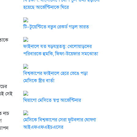
বিশ্বকাপ: বাংলাদেশে বেশি ভুল তথ্য ছড়ানো
হয়েছে আর্জেন্টিনাকে ঘিরে
টি–টুয়েন্টিতে নতুন রেকর্ড গড়ল ভারত
 তাকে
ফাইনালে যত ষড়যন্ত্রতত্ত্ব: খেলোয়াড়দের
পরিবারকে হুমকি, ফিফা-উয়েফার সমঝোতা
বিশ্বকাপের ফাইনালে হেরে ভেঙে পড়া
মেসিকে স্ত্রীর বার্তা
াচের
য়েই সেই
থিয়াগো মেসিতে স্বপ্ন আর্জেন্টিনার
ত নাচ
মেসিকে বিশ্বকাপের সেরা ফুটবলার ঘোষণা
ে
আইএফএফএইচএসের
দযাপন