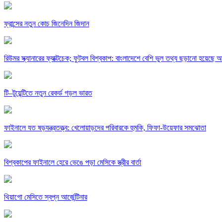
ফ্রান্সের নতুন কোচ জিনেদিন জিদান
রিউমর স্ক্যানারের ফ্যাক্টচেক; ফুটবল বিশ্বকাপ: বাংলাদেশে বেশি ভুল তথ্য ছড়ানো হয়েছে আর্
টি–টুয়েন্টিতে নতুন রেকর্ড গড়ল ভারত
ফাইনালে যত ষড়যন্ত্রতত্ত্ব: খেলোয়াড়দের পরিবারকে হুমকি, ফিফা-উয়েফার সমঝোতা
বিশ্বকাপের ফাইনালে হেরে ভেঙে পড়া মেসিকে স্ত্রীর বার্তা
থিয়াগো মেসিতে স্বপ্ন আর্জেন্টিনার