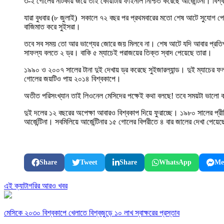
৩-২ গোলের নাটকীয় জয়ে তাই কোয়ার্টার ফাইনাল নিশ্চিত করেছে আর্জেন্টিনা। বিশ্ব
যারা বুধবার (৮ জুলাই) সকালে ৭২ বছর পর প্রথমবারের মতো শেষ আটে সুযোগ পেয়
বাজিমাত করে সুইসরা।
তবে সব সময় তো আর ভাগ্যের জোরে জয় মিলবে না। শেষ আটে যদি আবার প্রতিপক্ষ
সাফল্য বলতে ২ ড্র। বাকি ৫ ম্যাচেই পরাজয়ের তিক্ত স্বাদ পেয়েছে তারা।
১৯৯০ ও ২০০৭ সালের টানা দুই দেখায় ড্র করেছে সুইজারল্যান্ড। দুই ম্যাচের ফল 
গোলের জয়টিও পায় ২০১৪ বিশ্বকাপে।
অতীত পরিসংখ্যান তাই লিওনেল মেসিদের পক্ষেই কথা বলছে! তবে সময়টা ভালো
দুই দলের ১২ বছরের অপেক্ষা আবারও বিশ্বকাপ দিয়ে ফুরাচ্ছে। ১৯৮০ সালের প্র
আর্জেন্টিনা। সবমিলিয়ে আর্জেন্টিনার ১৫ গোলের বিপরীতে ৪ বার জালের দেখা পেয়েছে
Share
Tweet
Share
WhatsApp
Me
এই ক্যাটাগরির আরও খবর
মেসিকে ২০৩০ বিশ্বকাপে খেলাতে বিশ্বজুড়ে ১০ লাখ স্বাক্ষরের প্রস্তাব