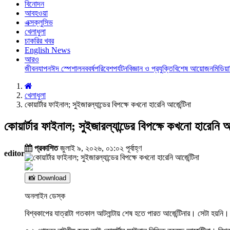
বিনোদন
আবহওয়া
এক্সক্লুসিভ
খেলাধুলা
চাকরির খবর
English News
আরও
জীবনযাপন
ঈদ স্পেশাল
নববর্ষ
পরিবেশ
পর্যটন
বিজ্ঞান ও প্রযুক্তি
বিশেষ আয়োজন
মিডিয়া
খেলাধুলা
কোয়ার্টার ফাইনাল; সুইজারল্যান্ডের বিপক্ষে কখনো হারেনি আর্জেন্টিনা
কোয়ার্টার ফাইনাল; সুইজারল্যান্ডের বিপক্ষে কখনো হারেনি আর্
প্রকাশিত
জুলাই ৯, ২০২৬, ০১:০২ পূর্বাহ্ণ
editor
📸 Download
অনলাইন ডেস্ক
বিশ্বকাপের যাত্রাটা গতকাল আটলান্টায় শেষ হতে পারত আর্জেন্টিনার। সেটা হয়নি