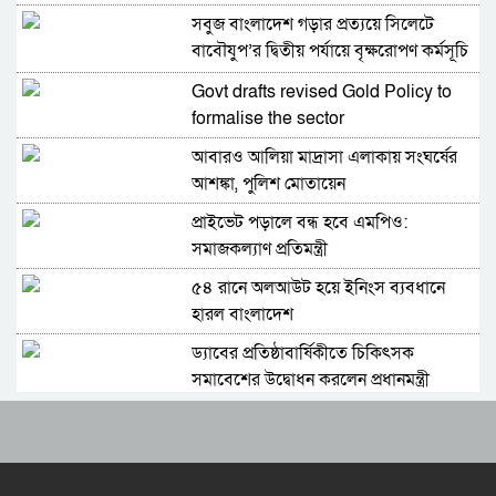
সচিব সরদার আশরাফ
সবুজ বাংলাদেশ গড়ার প্রত্যয়ে সিলেটে
বাবৌযুপ’র দ্বিতীয় পর্যায়ে বৃক্ষরোপণ কর্মসূচি
সম্পন্ন
Govt drafts revised Gold Policy to
formalise the sector
আবারও আলিয়া মাদ্রাসা এলাকায় সংঘর্ষের
আশঙ্কা, পুলিশ মোতায়েন
প্রাইভেট পড়ালে বন্ধ হবে এমপিও:
সমাজকল্যাণ প্রতিমন্ত্রী
৫৪ রানে অলআউট হয়ে ইনিংস ব্যবধানে
হারল বাংলাদেশ
ড্যাবের প্রতিষ্ঠাবার্ষিকীতে চিকিৎসক
সমাবেশের উদ্বোধন করলেন প্রধানমন্ত্রী
ভারতের হিমাচলে বাস উল্টে নিহত ৮, আহত
১০
ট্রাম্পের ‘অবৈধ ইরান যুদ্ধ’ বন্ধে মার্কিন