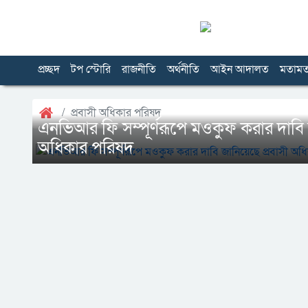
প্রচ্ছদ
টপ স্টোরি
রাজনীতি
অর্থনীতি
আইন আদালত
মতাম
প্রবাসী অধিকার পরিষদ
এনভিআর ফি সম্পূর্ণরূপে মওকুফ করার দাবি 
অধিকার পরিষদ