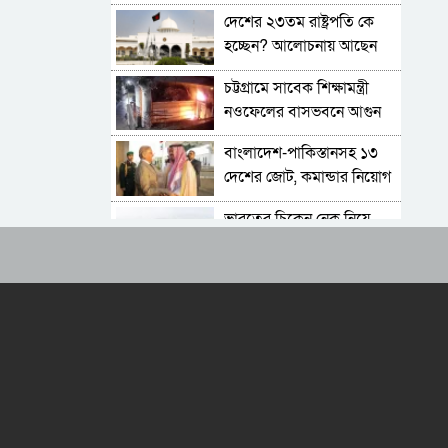
বিচারের মুখোমুখি হতেও ভয়
দেশের ২৩তম রাষ্ট্রপতি কে
নেই
হচ্ছেন? আলোচনায় আছেন
কারা?
চট্টগ্রামে সাবেক শিক্ষামন্ত্রী
নওফেলের বাসভবনে আগুন
বাংলাদেশ-পাকিস্তানসহ ১৩
দেশের জোট, কমান্ডার নিয়োগ
দিল সৌদি আরব
ভারতের চিকেন নেক নিয়ে
নতুন পরিকল্পনা
জাতীয় সংসদের বিশেষ
অধিবেশন ডাকা হচ্ছে
বগুড়ায় ও সিলেটে দুই ঘণ্টার
ব্যবধানে সড়ক দুর্ঘটনায়
শিশুসহ প্রাণ গেল ১৫ জনের
শুভেন্দুর কৌশলে বদলে যাচ্ছে
পশ্চিমবঙ্গের রাজনীতির