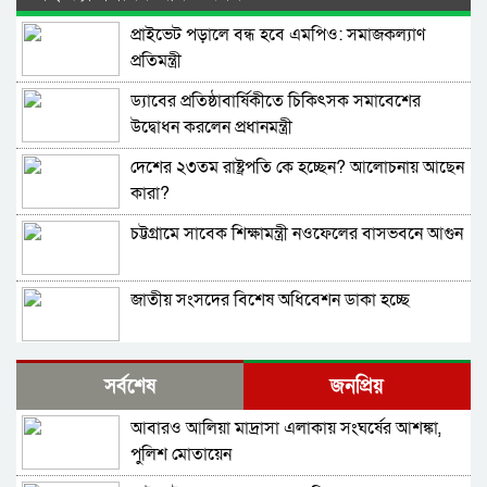
প্রাইভেট পড়ালে বন্ধ হবে এমপিও: সমাজকল্যাণ
প্রতিমন্ত্রী
ড্যাবের প্রতিষ্ঠাবার্ষিকীতে চিকিৎসক সমাবেশের
উদ্বোধন করলেন প্রধানমন্ত্রী
দেশের ২৩তম রাষ্ট্রপতি কে হচ্ছেন? আলোচনায় আছেন
কারা?
চট্টগ্রামে সাবেক শিক্ষামন্ত্রী নওফেলের বাসভবনে আগুন
জাতীয় সংসদের বিশেষ অধিবেশন ডাকা হচ্ছে
বগুড়ায় ও সিলেটে দুই ঘণ্টার ব্যবধানে সড়ক দুর্ঘটনায়
সর্বশেষ
জনপ্রিয়
শিশুসহ প্রাণ গেল ১৫ জনের
আবারও আলিয়া মাদ্রাসা এলাকায় সংঘর্ষের আশঙ্কা,
বিমানবন্দরে ভিআইপি-সিআইপিসহ সবাইকে তল্লাশির
পুলিশ মোতায়েন
নির্দেশ