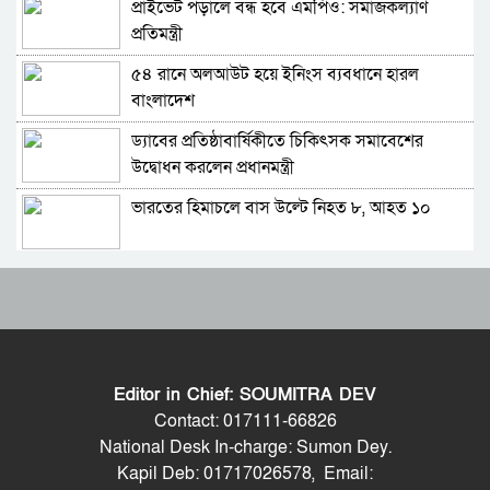
প্রাইভেট পড়ালে বন্ধ হবে এমপিও: সমাজকল্যাণ
বিটিভির মহাপরিচালক হলেন কাজী জেসিন
প্রতিমন্ত্রী
৫৪ রানে অলআউট হয়ে ইনিংস ব্যবধানে হারল
র‍্যাব বিলুপ্ত করে আনা হচ্ছে নতুন বাহিনী
বাংলাদেশ
ড্যাবের প্রতিষ্ঠাবার্ষিকীতে চিকিৎসক সমাবেশের
ভারত সফরের সিদ্ধান্ত প্রধানমন্ত্রী নেবেন: পররাষ্ট্র
উদ্বোধন করলেন প্রধানমন্ত্রী
প্রতিমন্ত্রী
ভারতের হিমাচলে বাস উল্টে নিহত ৮, আহত ১০
সচিব পদে পদোন্নতি পেলেন জেসমিন নাহার
ট্রাম্পের ‘অবৈধ ইরান যুদ্ধ’ বন্ধে মার্কিন সিনেটরদের
পুলিশের ৭ কর্মকর্তাকে বদলি
প্রস্তাব
ভারত-চীনসহ ৫টি দেশের ওপর ১০০ শতাংশ শুল্ক
পাইপলাইনের মাধ্যমে ভারত থেকে আরও বেশি
আরোপের বিল পাস মার্কিন সিনেটে
ডিজেল চেয়েছি: জ্বালানিমন্ত্রী
Editor in Chief: SOUMITRA DEV
বিশ্বকাপে মেসিকে হত্যার হুমকি, ফাঁস হলো ভয়ংকর
যথাযোগ্য মর্যাদায় সিলেটে জুলাই গণঅভ্যুত্থান দিবস
Contact: 017111-66826
নথি
পালিত
National Desk In-charge: Sumon Dey.
Kapil Deb: 01717026578, Email:
সিলেট মিউজিক অ্যাসোসিয়েশন ২১ সদস্যবিশিষ্ট
গাজীপুর-৫ আসনের সাবেক এমপি আখতারুজ্জামান