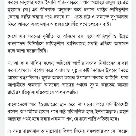
করলে মানুষের মধ্যে ইমানি শক্তি বাড়বে। আর অল্লাহর রাসুল হজরত
মুহাম্মদ (সা.)-এর জীবনকে অনুসরণ করে চললে রাষ্ট্রের দায়িত্বশীল
কোনো ব্যক্তি অন্যায় পথে চলবে না। এতে রাষ্ট্র ও সমাজে সুশৃঙ্খলতা
ফিরে আসবে এবং মহান আল্লাহর প্রদর্শিত পথে চলবে সবাই।
দেশে সব ধরনের দুর্নীতি ও অনিয়ম বন্ধ হয়ে শান্তিপূর্ণ ও উন্নত
বাংলাদেশ বিনির্মাণে দায়িত্বশীল ব্যক্তিরাসহ সবাই এগিয়ে আসবেন
বলে আশা করেন তিনি।
ড. আ ফ ম খালিদ বলেন, অচিরেই জাতীয় সংসদ নির্বাচনের ব্যবস্থা
করব আমরা। বিশেষ করে অবাধ ও সুষ্ঠু একটি নির্বাচন উপহার দিতে
আমরা বদ্ধপরিকর। মূলত আমরা ক্ষমতা উপভোগ করতে আসিনি। যারা
আগামীতে ক্ষমতায় আসবেন, তাদের পথকে সুগম করতেই আমরা
রাষ্ট্রের দায়িত্ব সাময়িকভাবে পালন করছি।
বাংলাদেশে আর স্বৈরাচারের স্থান হবে না মন্তব্য করে ধর্ম উপদেষ্টা
বলেন, আগামীতে হকের পথে রাষ্ট্র পরিচালিত হবে, ইনশাআল্লাহ। মহান
আল্লাহর পথই হবে সবার একমাত্র পথ; যেখানে শান্তি প্রতিষ্ঠা হবে।
এ সময় দারুননাজাত মাদ্রাসার বিগত দিনের সফলতার প্রশংসা করেন