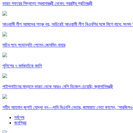
ভারত সফরের সিদ্ধান্ত প্রধানমন্ত্রী নেবেন: পররাষ্ট্র প্রতিমন্ত্রী
আওয়ামী লীগ আমাদের শত্রু নয়, অচিরেই আওয়ামী লীগ বিএনপির সঙ্গে মিশে যাবে: সংসদ 
সচিব পদে পদোন্নতি পেলেন জেসমিন নাহার
পুলিশের ৭ কর্মকর্তাকে বদলি
পাইপলাইনের মাধ্যমে ভারত থেকে আরও বেশি ডিজেল চেয়েছি: জ্বালানিমন্ত্রী
শহীদ আহসান জুলাই যোদ্ধা নন—দাবি বিএনপি নেতার, জামায়াত নেতা বললেন, ‘সারজিসও
সর্বশেষ
জনপ্রিয়