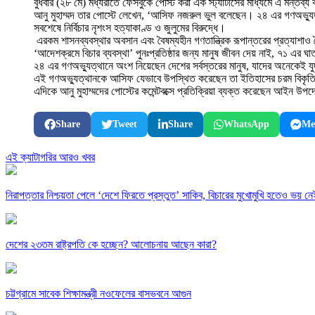
বুধবার (২৮ মে) মধ্যরাতে ফেসবুকে পোস্ট করা এক স্ট্যাটাসের মাধ্যমে এ মন্তব্
আনু মুহাম্মদ তার পোস্টে লেখেন, ‘আসিফ নজরুল ভুল বলেছেন। ২৪ এর গণঅভ্যুত্থান
সবশেষে নির্বিচার নৃশংস হত্যাকাণ্ড ও জুলুমের বিরুদ্ধে।
এরকম শাসনব্যবস্থার অবসান এবং বৈষম্যহীন গণতান্ত্রিক রূপান্তরের প্রত্যাশাও
‘আদেশক্রমে বিচার ব্যবস্থা’ পুনঃপ্রতিষ্ঠার জন্য মানুষ জীবন দেয় নাই, ৭১ এর ঘাত
২৪ এর গণঅভ্যুত্থানে অংশ নিয়েছেন দেশের সর্বস্তরের মানুষ, যাদের অনেকেই যুদ্ধ
এই গণঅভ্যুত্থানকে আসিফ যেভাবে উপস্থিত করেছেন তা ইতিহাসের চরম বিকৃতি 
এদিকে আনু মুহাম্মদের পোস্টের কমেন্টবক্সে প্রতিক্রিয়া ব্যক্ত করেছেন আইন উপদে
Share
Tweet
Share
WhatsApp
Me
এই ক্যাটাগরির আরও খবর
নিরাপত্তার নিশ্চয়তা পেলে ‘দেশে ফিরতে প্রস্তুত’ সাকিব, বিচারের মুখোমুখি হতেও ভয় নে
দেশের ২৩তম রাষ্ট্রপতি কে হচ্ছেন? আলোচনায় আছেন কারা?
চট্টগ্রামে সাবেক শিক্ষামন্ত্রী নওফেলের বাসভবনে আগুন