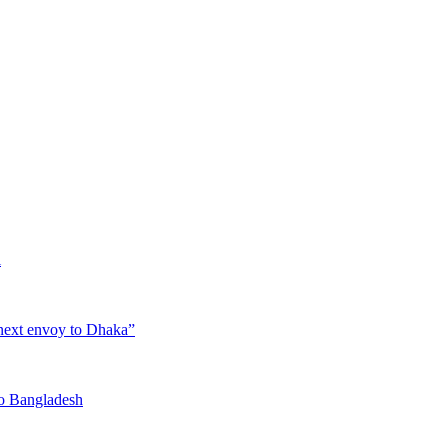
l
next envoy to Dhaka”
to Bangladesh