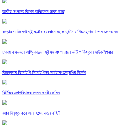
জাতীয় সংসদের বিশেষ অধিবেশন ডাকা হচ্ছে
বগুড়ায় ও সিলেটে দুই ঘণ্টার ব্যবধানে সড়ক দুর্ঘটনায় শিশুসহ প্রাণ গেল ১৫ জনের
ঢাকায় বাসভবনে অগ্নিকাণ্ড, স্ত্রীসহ হাসপাতালে ভর্তি পাকিস্তান হাইকমিশনার
বিমানবন্দরে ভিআইপি-সিআইপিসহ সবাইকে তল্লাশির নির্দেশ
বিটিভির মহাপরিচালক হলেন কাজী জেসিন
র‍্যাব বিলুপ্ত করে আনা হচ্ছে নতুন বাহিনী