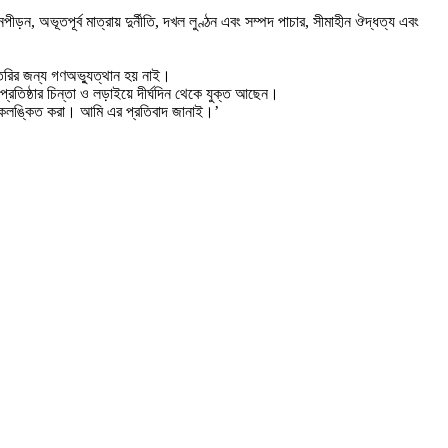
ন, অভূতপূর্ব মাত্রায় দুর্নীতি, দখল লুণ্ঠন এবং সম্পদ পাচার, সীমাহীন ঔদ্ধত্য এবং
া তৈরির জন্য গণঅভ্যুত্থান হয় নাই।
প্রতিষ্ঠার চিন্তা ও লড়াইয়ে দীর্ঘদিন থেকে যুক্ত আছেন।
ে কলঙ্কিত করা। আমি এর প্রতিবাদ জানাই।’