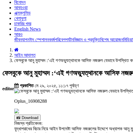
বিনোদন
আবহওয়া
এক্সক্লুসিভ
খেলাধুলা
চাকরির খবর
English News
আরও
জীবনযাপন
ঈদ স্পেশাল
নববর্ষ
পরিবেশ
পর্যটন
বিজ্ঞান ও প্রযুক্তি
বিশেষ আয়োজন
মিডিয়া
আইন আদালত
ফেসবুকে আনু মুহাম্মদ :‘এই গণঅভ্যুত্থানকে আসিফ নজরুল যেভাবে উপস্থিত কর
ফেসবুকে আনু মুহাম্মদ :‘এই গণঅভ্যুত্থানকে আসিফ নজরু
প্রকাশিত
মে ২৯, ২০২৫, ১১:১৭ পূর্বাহ্ণ
editor
Oplus_16908288
📸 Download
নিজস্ব প্রতিবেদক:
যুদ্ধাপরাধের বিচার নিয়ে আইন উপদেষ্টা আসিফ নজরুলের উদ্দেশে অধ্যাপক আনু