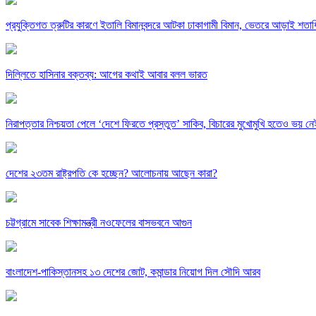
প্রযুক্তিগত ত্রুটির কারণে ইতালি বিমানবন্দরে আটকা ঢাকাগামী বিমান, ভেতরে আড়াই শতাধ
দিল্লিতে হাসিনার বক্তব্য: আগের কথাই আবার বলল ভারত
নিরাপত্তার নিশ্চয়তা পেলে ‘দেশে ফিরতে প্রস্তুত’ সাকিব, বিচারের মুখোমুখি হতেও ভয় নে
দেশের ২৩তম রাষ্ট্রপতি কে হচ্ছেন? আলোচনায় আছেন কারা?
চট্টগ্রামে সাবেক শিক্ষামন্ত্রী নওফেলের বাসভবনে আগুন
বাংলাদেশ-পাকিস্তানসহ ১৩ দেশের জোট, কমান্ডার নিয়োগ দিল সৌদি আরব