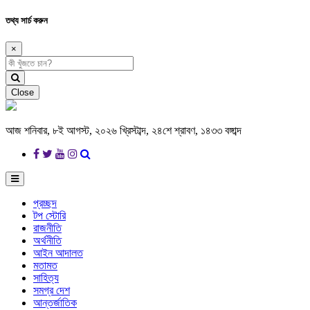
তথ্য সার্চ করুন
×
Close
আজ শনিবার, ৮ই আগস্ট, ২০২৬ খ্রিস্টাব্দ, ২৪শে শ্রাবণ, ১৪৩৩ বঙ্গাব্দ
প্রচ্ছদ
টপ স্টোরি
রাজনীতি
অর্থনীতি
আইন আদালত
মতামত
সাহিত্য
সমগ্র দেশ
আন্তর্জাতিক