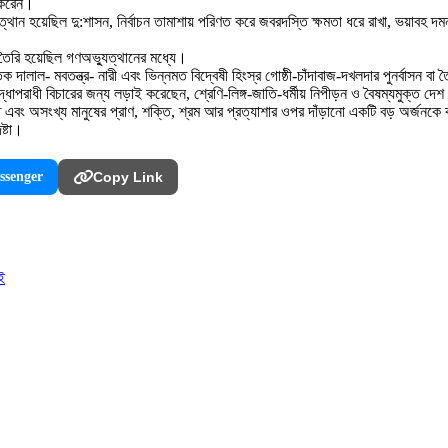
য করেন।
 হয়েছিল দু:শাসন, নির্বাচন তামাশায় পরিণত করে জবরদস্তি ক্ষমতা ধরে রাখা, ভয়াবহ দমনপীড়
 তৈরি হয়েছিল গণঅভ্যুত্থানের মধ্যে।
ক দালাল- মবতন্ত্র- নারী এবং ভিন্নমত বিদ্বেষী হিংস্র গোষ্ঠী-চাঁদাবাজ-দখলদার পুনর্বাসন ব
াপরাধী বিচারের জন্য লড়াই করেছেন, শ্রেণি-লিঙ্গ-জাতি-ধর্মীয় নিপীড়ন ও বৈষম্যমুক্ত দেশ 
এবং অসংখ্য মানুষের প্রাণ, শক্তি, শ্রম আর প্রত্যাশার ওপর দাঁড়ানো একটি বড় অর্জনক
ষ্টা।
ssenger
Copy Link
ই