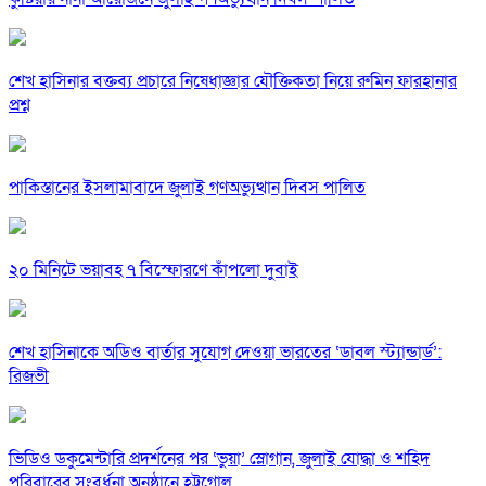
শেখ হাসিনার বক্তব্য প্রচারে নিষেধাজ্ঞার যৌক্তিকতা নিয়ে রুমিন ফারহানার
প্রশ্ন
পাকিস্তানের ইসলামাবাদে জুলাই গণঅভ্যুত্থান দিবস পালিত
২০ মিনিটে ভয়াবহ ৭ বিস্ফোরণে কাঁপলো দুবাই
শেখ হাসিনাকে অডিও বার্তার সুযোগ দেওয়া ভারতের ‘ডাবল স্ট্যান্ডার্ড’:
রিজভী
ভিডিও ডকুমেন্টারি প্রদর্শনের পর ‘ভুয়া’ স্লোগান, জুলাই যোদ্ধা ও শহিদ
পরিবারের সংবর্ধনা অনুষ্ঠানে হট্টগোল