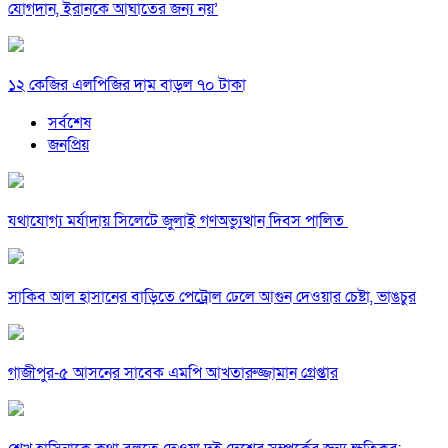
যোগদান, ইরানকে আঘাতের জন্য নয়’
১২ কেজির এলপিজির দাম বাড়ল ৭০ টাকা
সর্বশেষ
জনপ্রিয়
যথাযোগ্য মর্যাদায় সিলেটে জুলাই গণঅভ্যুত্থান দিবস পালিত
সাকিব আল হাসানের বাড়িতে পেট্রোল ঢেলে আগুন দেওয়ার চেষ্টা, ভাঙচুর
গাজীপুর-৫ আসনের সাবেক এমপি আখতারুজ্জামান গ্রেপ্তার