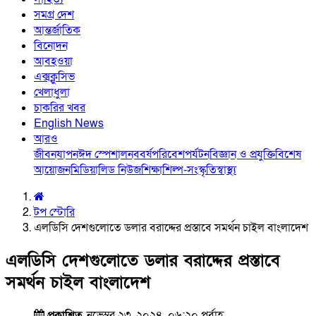
সমগ্র দেশ
আন্তর্জাতিক
বিনোদন
আবহওয়া
এক্সক্লুসিভ
খেলাধুলা
চাকরির খবর
English News
আরও
জীবনযাপন
ঈদ স্পেশাল
নববর্ষ
পরিবেশ
পর্যটন
বিজ্ঞান ও প্রযুক্তি
বিশেষ
আয়োজন
মিডিয়া
লিড নিউজ
শিক্ষা
শিল্প-সংস্কৃতি
স্বাস্থ্য
টপ স্টোরি
এলডিসি দেশগুলোতে ডলার বরাদ্দের প্রস্তাবে সমর্থন চাইল বাংলাদেশ
এলডিসি দেশগুলোতে ডলার বরাদ্দের প্রস্তাবে
সমর্থন চাইল বাংলাদেশ
প্রকাশিত
নভেম্বর ২৩, ২০২৪, ০৬:২০ পূর্বাহ্ণ