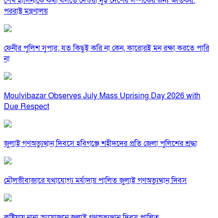
শেখ হাসিনাকে কথা বলতে দেওয়া দুই দেশের সম্পর্কের জন্য ক্ষতিকর:
পররাষ্ট্র মন্ত্রণালয়
ফেনীর পুলিশ সুপার; যত কিছুই করি না কেন, কারোরই মন রক্ষা করতে পারি
না
Moulvibazar Observes July Mass Uprising Day 2026 with
Due Respect
জুলাই গণঅভ্যুত্থান দিবসে হবিগঞ্জে শহীদদের প্রতি জেলা পুলিশের শ্রদ্ধা
মৌলভীবাজারে যথাযোগ্য মর্যাদায় পালিত জুলাই গণঅভ্যুত্থান দিবস
কুষ্টিয়ায় নানা আয়োজনে জুলাই গণঅভ্যুত্থান দিবস পালিত