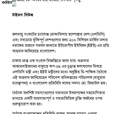
editor
টাইমস নিউজ
জলবায়ু সংকটের চ্যালেঞ্জ মোকাবিলায় স্বল্পোন্নত দেশ (এলডিসি)
এবং সবচেয়ে ঝুঁকিপূর্ণ দেশগুলোর জন্য ২০০ বিলিয়ন মার্কিন ডলার
বরাদ্দের প্রস্তাবে সমর্থন জানাতে ইউরোপীয় ইউনিয়ন (ইইউ)-এর প্রতি
আহবান জানিয়েছে বাংলাদেশ।
ঢাকায় প্রাপ্ত এক সংবাদ বিজ্ঞপ্তিতে জানা যায়- শুক্রবার
আজারবাইজানের বাকুতে কপ-২৯ এর চূড়ান্ত ফলাফলের বিষয়ে
এলডিসি মন্ত্রী এবং ইইউ মন্ত্রীদের মধ্যে অনুষ্ঠিত দ্বি-পাক্ষিক বৈঠকে
এই আহবান জানিয়েছেন পরিবেশ অধিদপ্তরের পরিচালক (বায়ুমান
ব্যবস্থাপনা) ও বাংলাদেশ প্রতিনিধি দলের সদস্য মো. জিয়াউল হক।
বৈঠকে অবশিষ্ট সমস্যাগুলোর সমাধানে উভয়পক্ষের সহযোগিতার
মাধ্যমে একটি ভারসাম্যপূর্ণ ও সমতাভিত্তিক চুক্তি অর্জনের ওপর
গুরুত্বারোপ করা হয়।
বৈঠকে বাংলাদেশের প্রতিনিধি বলেন, অনেক সমস্যা এখনো