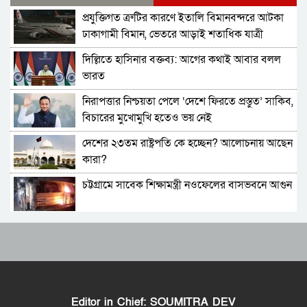
প্রযুক্তিগত ত্রুটির কারণে ইতালি বিমানবন্দরে আটকা
বিমানবন্দরে ভিআইপি-সিআইপিসহ সবাইকে তল্লাশির
ঢাকাগামী বিমান, ভেতরে আড়াই শতাধিক যাত্রী
নির্দেশ
দিল্লিতে হাসিনার বক্তব্য: আগের কথাই আবার বলল
বিটিভির মহাপরিচালক হলেন কাজী জেসিন
ভারত
নিরাপত্তার নিশ্চয়তা পেলে ‘দেশে ফিরতে প্রস্তুত’ সাকিব,
র‍্যাব বিলুপ্ত করে আনা হচ্ছে নতুন বাহিনী
বিচারের মুখোমুখি হতেও ভয় নেই
দেশের ২৩তম রাষ্ট্রপতি কে হচ্ছেন? আলোচনায় আছেন
ভারত সফরের সিদ্ধান্ত প্রধানমন্ত্রী নেবেন: পররাষ্ট্র
কারা?
প্রতিমন্ত্রী
চট্টগ্রামে সাবেক শিক্ষামন্ত্রী নওফেলের বাসভবনে আগুন
আওয়ামী লীগ আমাদের শত্রু নয়, অচিরেই আওয়ামী
লীগ বিএনপির সঙ্গে মিশে যাবে: সংসদ সদস্য নাছির
বাংলাদেশ-পাকিস্তানসহ ১৩ দেশের জোট, কমান্ডার
সচিব পদে পদোন্নতি পেলেন জেসমিন নাহার
নিয়োগ দিল সৌদি আরব
ভারতের চিকেন নেক নিয়ে নতুন পরিকল্পনা
পুলিশের ৭ কর্মকর্তাকে বদলি
Editor in Chief: SOUMITRA DEV