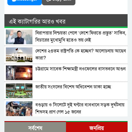
এই ক্যাটাগরির আরও খবর
নিরাপত্তার নিশ্চয়তা পেলে ‘দেশে ফিরতে প্রস্তুত’ সাকিব,
বিচারের মুখোমুখি হতেও ভয় নেই
দেশের ২৩তম রাষ্ট্রপতি কে হচ্ছেন? আলোচনায় আছেন
কারা?
চট্টগ্রামে সাবেক শিক্ষামন্ত্রী নওফেলের বাসভবনে আগুন
জাতীয় সংসদের বিশেষ অধিবেশন ডাকা হচ্ছে
বগুড়ায় ও সিলেটে দুই ঘণ্টার ব্যবধানে সড়ক দুর্ঘটনায়
শিশুসহ প্রাণ গেল ১৫ জনের
ঢাকায় বাসভবনে অগ্নিকাণ্ড, স্ত্রীসহ হাসপাতালে ভর্তি
সর্বশেষ
জনপ্রিয়
পাকিস্তান হাইকমিশনার