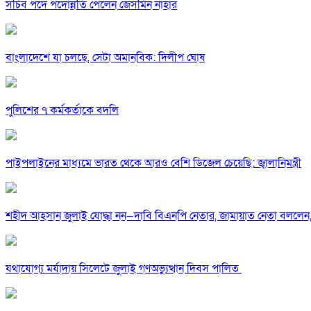
সচিব পদে পদোন্নতি পেলেন জেসমিন নাহার
বাংলাদেশে যা চলছে, সেটা অমানবিক: দিলীপ ঘোষ
পুলিশের ৭ কর্মকর্তাকে বদলি
পাইপলাইনের মাধ্যমে ভারত থেকে আরও বেশি ডিজেল চেয়েছি: জ্বালানিমন্ত্রী
শহীদ আহসান জুলাই যোদ্ধা নন—দাবি বিএনপি নেতার, জামায়াত নেতা বললেন,
যথাযোগ্য মর্যাদায় সিলেটে জুলাই গণঅভ্যুত্থান দিবস পালিত