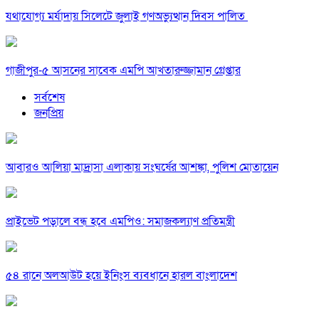
যথাযোগ্য মর্যাদায় সিলেটে জুলাই গণঅভ্যুত্থান দিবস পালিত
গাজীপুর-৫ আসনের সাবেক এমপি আখতারুজ্জামান গ্রেপ্তার
সর্বশেষ
জনপ্রিয়
আবারও আলিয়া মাদ্রাসা এলাকায় সংঘর্ষের আশঙ্কা, পুলিশ মোতায়েন
প্রাইভেট পড়ালে বন্ধ হবে এমপিও: সমাজকল্যাণ প্রতিমন্ত্রী
৫৪ রানে অলআউট হয়ে ইনিংস ব্যবধানে হারল বাংলাদেশ