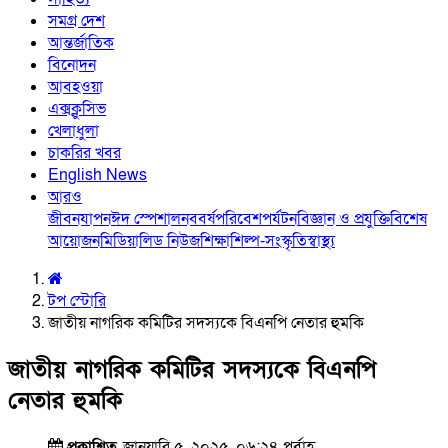
সমগ্র দেশ
আন্তর্জাতিক
বিনোদন
আবহওয়া
এক্সক্লুসিভ
খেলাধুলা
চাকরির খবর
English News
আরও
জীবনযাপন
ঈদ স্পেশাল
নববর্ষ
পরিবেশ
পর্যটন
বিজ্ঞান ও প্রযুক্তি
বিশেষ
আয়োজন
মিডিয়া
লিড নিউজ
শিক্ষা
শিল্প-সংস্কৃতি
স্বাস্থ্য
টপ স্টোরি
জাতীয় নাগরিক কমিটির সদস্যকে বিএনপি নেতার হুমকি
জাতীয় নাগরিক কমিটির সদস্যকে বিএনপি
নেতার হুমকি
প্রকাশিত
জানুয়ারি ৫, ২০২৫, ০৬:২৪ পূর্বাহ্ণ