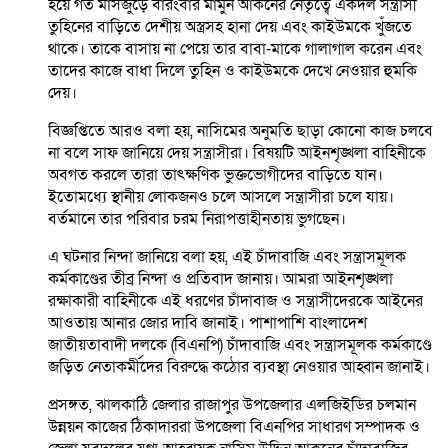
হয়ে গত মাসজুড়ে বারংবার মামুন আকনের নেতৃত্বে একদল সন্ত্রাসী
তুহিনের বাড়িতে দেশীয় অস্ত্রসহ হানা দেয় এবং কাইউমকে খুঁজতে
থাকে। তাকে বাসায় না পেয়ে তার বাবা-মাকে গালাগাল করেন এবং
তাদের কাজে বাধা দিলে তুহিন ও কাইউমকে দেখে নেওয়ার হুমকি
দেয়।
বিজ্ঞপ্তিতে আরও বলা হয়, নাসিমের অনুমতি ছাড়া কোনো কাজ চলবে
না বলে সাফ জানিয়ে দেয় সন্ত্রাসীরা। বিষয়টি আইনশৃঙ্খলা বাহিনীকে
অবগত করলে তারা তাৎক্ষণিক ভুক্তভোগীদের বাড়িতে যান।
ইতোমধ্যে স্থানীয় লোকজনও চলে আসলে সন্ত্রাসীরা চলে যায়।
বর্তমানে তার পরিবার চরম নিরাপত্তাহীনতায় ভুগছেন।
এ ঘটনার নিন্দা জানিয়ে বলা হয়, এই চাঁদাবাজি এবং সন্ত্রাসমূলক
কর্মকাণ্ডের তীব্র নিন্দা ও প্রতিবাদ জানায়। আমরা আইনশৃঙ্খলা
রক্ষাকারী বাহিনীকে এই ধরণের চাঁদাবাজ ও সন্ত্রাসীদেরকে আইনের
আওতায় আনার জোর দাবি জানাই। পাশাপাশি বাংলাদেশ
জাতীয়তাবাদী দলকে (বিএনপি) চাঁদাবাজি এবং সন্ত্রাসমূলক কর্মকাণ্ডে
জড়িত নেতাকর্মীদের বিরুদ্ধে কঠোর ব্যবস্থা নেওয়ার আহ্বান জানাই।
প্রসঙ্গত, ঝালকাঠি জেলার রাজাপুর উপজেলার এলজিইডির চলমান
উন্নয়ন কাজের ঠিকাদাররা উপজেলা বিএনপির সাধারণ সম্পাদক ও