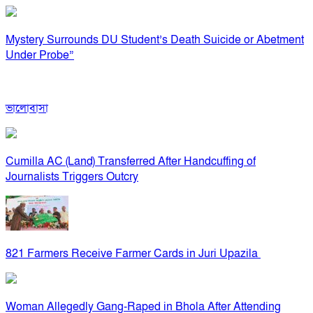
Mystery Surrounds DU Student’s Death Suicide or Abetment
Under Probe”
ভালোবাসা
Cumilla AC (Land) Transferred After Handcuffing of
Journalists Triggers Outcry
821 Farmers Receive Farmer Cards in Juri Upazila
Woman Allegedly Gang-Raped in Bhola After Attending