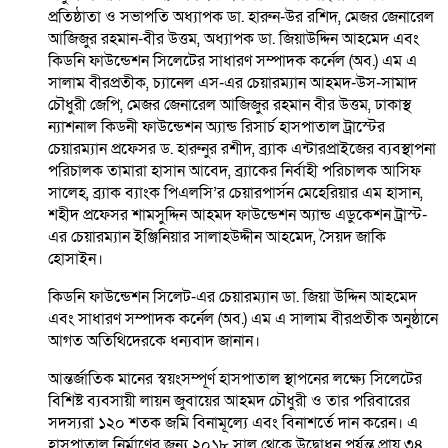
প্রতিষ্ঠাতা ও সভাপতি অধ্যাপক ডা. হারুন-উর রশিদ, মেজর জেনারেল
আজিজুর রহমান-বীর উত্তম, অধ্যাপক ডা. জিয়াউদ্দিন আহমেদ এবং
কিডনি ফাউন্ডেশন সিলেটের সাধারণ সম্পাদক কর্নেল (অব.) এম এ
সালাম বীরপ্রতীক, চ্যানেল এস-এর চেয়ারম্যান আহমদ-উস-সামাদ
চৌধুরী জেপি, মেজর জেনারেল আজিজুর রহমান বীর উত্তম, ঢাকাস্থ
ন্যাশনাল কিডনী ফাউন্ডেশন অ্যান্ড রিসার্চ হাসপাতাল ট্রাস্টের
চেয়ারম্যান প্রফেসর ড. হারুনুর রশীদ, ব্র্যাক এন্টারপ্রাইজের ব্যবস্থাপনা
পরিচালক তামারা হাসান আবেদ, ব্র্যাকের নির্বাহী পরিচালক আসিফ
সালেহ, ব্র্যাক ব্যাংক পিএলসি’র চেয়ারপার্সন মেহেরিয়ার এম হাসান,
শহীদ প্রফেসর শামসুদ্দিন আহমদ ফাউন্ডেশন অ্যান্ড এডুকেশন ট্রাস্ট-
এর চেয়ারম্যান ইঞ্জিনিয়ার সালাহউদ্দীন আহমেদ, সৈয়দ জাকি
হোসাইন।
কিডনি ফাউন্ডেশন সিলেট-এর চেয়ারম্যান ডা. জিয়া উদ্দিন আহমেদ
এবং সাধারণ সম্পাদক কর্নেল (অব.) এম এ সালাম বীরপ্রতীক অনুষ্ঠানে
আগত অতিথিদেরকে ধন্যবাদ জানান।
আন্তর্জাতিক মানের স্বয়ংসম্পূর্ণ হাসপাতাল স্থাপনের লক্ষ্যে সিলেটের
বিশিষ্ট ব্যবসায়ী লায়ন জুবায়ের আহমদ চৌধুরী ও তার পরিবারের
সদস্যরা ১২০ শতক জমি বিনামূল্যে এবং বিনাশর্তে দান করেন। এ
হাসপাতাল নির্মাণের জন্য ২০১৮ সাল থেকে উদ্বোধন পর্যন্ত প্রায় ৩৪