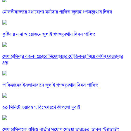
মৌলভীবাজারে যথাযোগ্য মর্যাদায় পালিত জুলাই গণঅভ্যুত্থান দিবস
কুষ্টিয়ায় নানা আয়োজনে জুলাই গণঅভ্যুত্থান দিবস পালিত
শেখ হাসিনার বক্তব্য প্রচারে নিষেধাজ্ঞার যৌক্তিকতা নিয়ে রুমিন ফারহানার
প্রশ্ন
পাকিস্তানের ইসলামাবাদে জুলাই গণঅভ্যুত্থান দিবস পালিত
২০ মিনিটে ভয়াবহ ৭ বিস্ফোরণে কাঁপলো দুবাই
শেখ হাসিনাকে অডিও বার্তার সুযোগ দেওয়া ভারতের ‘ডাবল স্ট্যান্ডার্ড’: