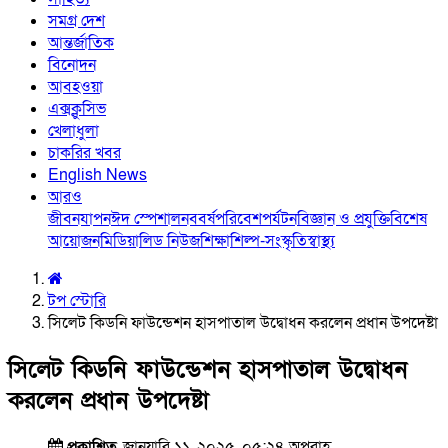
সমগ্র দেশ
আন্তর্জাতিক
বিনোদন
আবহওয়া
এক্সক্লুসিভ
খেলাধুলা
চাকরির খবর
English News
আরও
জীবনযাপন
ঈদ স্পেশাল
নববর্ষ
পরিবেশ
পর্যটন
বিজ্ঞান ও প্রযুক্তি
বিশেষ
আয়োজন
মিডিয়া
লিড নিউজ
শিক্ষা
শিল্প-সংস্কৃতি
স্বাস্থ্য
টপ স্টোরি
সিলেট কিডনি ফাউন্ডেশন হাসপাতাল উদ্বোধন করলেন প্রধান উপদেষ্টা
সিলেট কিডনি ফাউন্ডেশন হাসপাতাল উদ্বোধন
করলেন প্রধান উপদেষ্টা
প্রকাশিত
জানুয়ারি ১১, ২০২৫, ০৫:২৪ অপরাহ্ণ