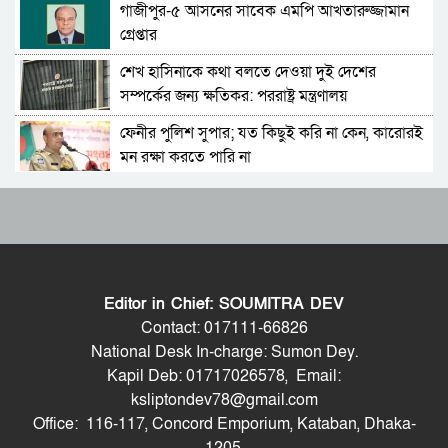
গাজীপুর-৫ আসনের সাবেক এমপি আখতারুজ্জামান
চিফ প্রসিকিউটর; বিদ্বেষমূলক না হলে হাসিনার বক্তব্য
গ্রেপ্তার
প্রচারে আইনগত বাধা নেই
শেখ হাসিনাকে কথা বলতে দেওয়া দুই দেশের
দেশব্যাপী ৫ আগস্টকে ঘিরে নিরাপত্তা ব্যবস্থা
সম্পর্কের জন্য ক্ষতিকর: পররাষ্ট্র মন্ত্রণালয়
জোরদার: স্বরাষ্ট্রমন্ত্রী
ফেনীর পুলিশ সুপার; যত কিছুই করি না কেন, কারোরই
দিনেশ ত্রিবেদীকে হুমায়ুন কবির; শেখ হাসিনা যেন
মন রক্ষা করতে পারি না
ভারতের ভূখণ্ড ব্যবহার করে রাজনৈতিক বক্তব্য দিতে
না পারেন
Moulvibazar Observes July Mass Uprising
শেখ হাসিনার ভার্চুয়াল অনুষ্ঠান নিয়ে ভারতের স্পষ্ট
Day 2026 with Due Respect
অবস্থান জানতে চায় ঢাকা: পররাষ্ট্র প্রতিমন্ত্রী
জুলাই গণঅভ্যুত্থান দিবসে হবিগঞ্জে শহীদদের প্রতি
পুলিশের ৮ কর্মকর্তাকে বদলি
জেলা পুলিশের শ্রদ্ধা
Editor in Chief: SOUMITRA DEV
মৌলভীবাজারে যথাযোগ্য মর্যাদায় পালিত জুলাই
গণমাধ্যমে শেখ হাসিনার কথা বলায় ভারত সরকারের
Contact: 017111-66826
গণঅভ্যুত্থান দিবস
কোনো বাধা নেই: এফসিসি সভাপতি
National Desk In-charge: Sumon Dey.
Kapil Deb: 01717026578, Email:
কুষ্টিয়ায় নানা আয়োজনে জুলাই গণঅভ্যুত্থান দিবস
মঙ্গলবার ঢাকা আসছেন মার্কিন নৌবহরের কমান্ডার
ksliptondev78@gmail.com
পালিত
স্টিফেন কোহলার
Office: 116-117, Concord Emporium, Kataban, Dhaka-
শেখ হাসিনার বক্তব্য প্রচারে নিষেধাজ্ঞার যৌক্তিকতা