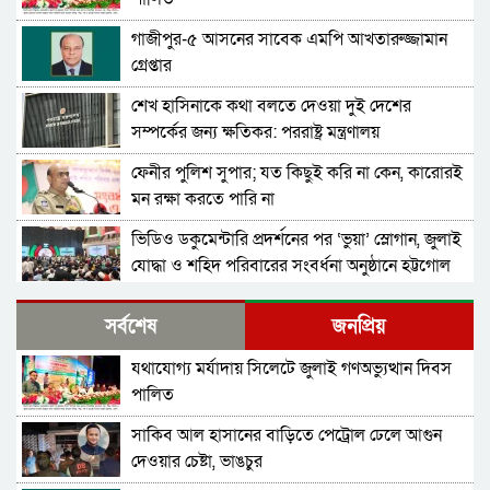
গাজীপুর-৫ আসনের সাবেক এমপি আখতারুজ্জামান
গ্রেপ্তার
শেখ হাসিনাকে কথা বলতে দেওয়া দুই দেশের
সম্পর্কের জন্য ক্ষতিকর: পররাষ্ট্র মন্ত্রণালয়
ফেনীর পুলিশ সুপার; যত কিছুই করি না কেন, কারোরই
মন রক্ষা করতে পারি না
ভিডিও ডকুমেন্টারি প্রদর্শনের পর ‘ভুয়া’ স্লোগান, জুলাই
যোদ্ধা ও শহিদ পরিবারের সংবর্ধনা অনুষ্ঠানে হট্টগোল
সাবেক প্রধানমন্ত্রী শেখ হাসিনাকে সেদিন ভারতে পৌঁছে
সর্বশেষ
জনপ্রিয়
দেন যারা, প্রকাশ্যে এলো নতুন তথ্য
যথাযোগ্য মর্যাদায় সিলেটে জুলাই গণঅভ্যুত্থান দিবস
মন্ত্রিসভা থেকে বাদ পড়তে পারেন অনেকেই, নতুন করে
পালিত
আলোচনায় যেসব নাম
সাকিব আল হাসানের বাড়িতে পেট্রোল ঢেলে আগুন
সংবিধান থেকে বাতিল হতে পারে শেখ মুজিবুর
দেওয়ার চেষ্টা, ভাঙচুর
রহমানের ‘জাতির পিতা’ স্বীকৃতি