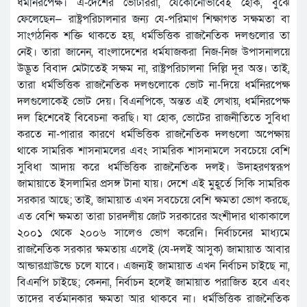
ধর্মনিরপেক্ষ। এ-দেশের ভোটাররা, যেকোনোভাবেই হোক, বুঝে
ফেলেছেন— রাষ্ট্রপরিচালনার জন্য যে-পরিমাণ শিক্ষাগত সক্ষমতা বা
সাংগঠনিক শক্তি থাকতে হয়, ধর্মভিত্তিক রাজনৈতিক দলগুলোর তা
নেই। তারা জানেন, বাংলাদেশের ধর্মযাজকরা নিজ-নিজ উপাসনালয়ে
উদ্ভূত বিবাদ মেটাতেই সক্ষম না, রাষ্ট্রপরিচালনা দিল্লি দূর অস্ত। তাই,
তারা ধর্মভিত্তিক রাজনৈতিক দলগুলোকে ভোট না-দিয়ে ধর্মনিরপেক্ষ
দলগুলোকেই ভোট দেয়। বিএনপিকে, অন্তত এই লেখায়, ধর্মনিরপেক্ষ
দল হিশেবেই বিবেচনা করছি। যা হোক, ভোটের রাজনীতিতে সুবিধা
করতে না-পারার কারণে ধর্মভিত্তিক রাজনৈতিক দলগুলো অপেক্ষায়
থাকে সামরিক শাসনামলের এবং সামরিক শাসনামলে সবচেয়ে বেশি
সুবিধা আদায় করে ধর্মভিত্তিক রাজনৈতিক দলই। উদাহরণস্বরূপ
জামায়াতে ইসলামির প্রসঙ্গ টানা যায়। দেশে এই মুহূর্তে সিকি সামরিক
সরকার আছে; তাই, জামায়াত এখন সবচেয়ে বেশি ক্ষমতা ভোগ করছে,
এত বেশি ক্ষমতা তারা চারদলীয় জোট সরকারের অংশীদার থাকাকালে
২০০১ থেকে ২০০৬ সালেও ভোগ করেনি। নির্বাচনের মাধ্যমে
রাজনৈতিক সরকার ক্ষমতায় এলেই (যে-দলই আসুক) জামায়াত আবার
আন্ডারগ্রাউন্ডে চলে যাবে। এজন্যই জামায়াত এখন নির্বাচন চাইছে না,
বিএনপি চাইছে; কেননা, নির্বাচন হলেই জামায়াত পরাজিত হবে এবং
তাদের বর্তমানকার ক্ষমতা আর থাকবে না। ধর্মভিত্তিক রাজনৈতিক