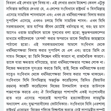
বিবরণ এই লেখার মূল বিষয় না। এই লেখার প্রধান উদ্দেশ্য কেবল এটুকু
সবিস্তার জানিয়ে দেওয়া যে, এ-দেশের সংবিধানে রাষ্ট্রধর্ম ও বিসমিল্লাহ্‌
এসেছে সামরিক শাসনামলে এবং এখন যে ধর্মনিরপেক্ষতা বিদায় করার
সুপারিশ এসেছে, এখনও চলছে সিকি সামরিক শাসন। এখন যিনি
সরকারপ্রধান; তার যাপিত জীবন মোটেই ধর্মসম্মত না, বরং ছয় মাস
আগেও ওয়াজ মাহফিলে তাকে সুদখোর বলা হতো, ক্ষুদ্রঋণপ্রকল্পের
মাধ্যমে নারীদেরকে ‘বেপর্দা’ করার অপরাধে তাকে নিয়মিত জাহান্নামে
পাঠানো হতো। এই সরকারপ্রধানের আমলে সংবিধান থেকে
ধর্মনিরপেক্ষতা বিদায় করার সুপারিশ যে এল এবং তাতে তিনি যে
সায়ও দিচ্ছেন; তা তিনি দিচ্ছেন ধর্মীয় কারণে না, রাজনৈতিক কারণে।
তাকে যারা ক্ষমতায় বসিয়েছে, তারা ধর্মনিরপেক্ষতার পক্ষের লোক না।
নিজের ক্ষমতাকে সুসংহত করতে তিনি, তাই, নিজে ধর্মনিরপেক্ষ হওয়া
সত্ত্বেও সংবিধান থেকে ধর্মনিরপেক্ষতা বিদায় করার পক্ষে থাকছেন।
সংবিধানে যিনি বিসমিল্লাহ্‌ অন্তর্ভুক্ত করেছিলেন, তিনিও (জিয়াউর
রহমান) কাজটি করেছিলেন নিজের টালমাটাল তখতে তাউসকে
শক্তপোক্ত করতে এবং ঐ বিসমিল্লাহ্‌র পাশাপাশি একই সংশোধনীর
হাত ধরে এসেছে পনেরোই আগস্টের হত্যাকারীদের দায়মুক্তি
অধ্যাদেশ এবং যুদ্ধাপরাধীদের ভোটাধিকার। সংবিধানে যিনি (এরশাদ)
রাষ্ট্রধর্ম এনেছেন; নিজের গদিকে নিষ্কণ্টক করতে সেই লাগামহীন লম্পট