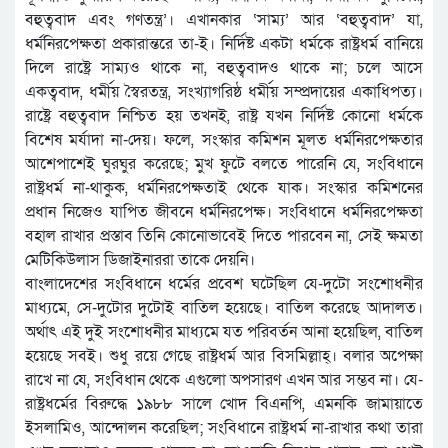
বহুত্ববাদ এবং গণতন্ত্র’। এখানকার ‘সাম্য’ আর ‘বহুত্ববাদ’ যা,
ধর্মনিরপেক্ষতা প্রকারান্তরে তা-ই। নির্দিষ্ট একটা ধর্মকে রাষ্ট্রধর্ম বানিয়ে
দিলে রাষ্ট্রে সাম্যও থাকে না, বহুত্ববাদও থাকে না; চলে আসে
একত্ববাদ, ধর্মীয় স্বৈরতন্ত্র, সংখ্যাগরিষ্ঠ ধর্মীয় সম্প্রদায়ের একাধিপত্য।
রাষ্ট্রে বহুত্ববাদ নিশ্চিত হয় তখনই, রাষ্ট্র যখন নির্দিষ্ট কোনো ধর্মকে
বিশেষ মর্যাদা না-দেয়। ফলে, সংস্কার কমিশন মূলত ধর্মনিরপেক্ষতার
আশেপাশেই ঘুরঘুর করেছে; মুখ ফুটে বলতে পারেনি যে, সংবিধানে
রাষ্ট্রধর্ম না-থাকুক, ধর্মনিরপেক্ষতাই থেকে যাক। সংস্কার কমিশনের
প্রধান নিজেও যাপিত জীবনে ধর্মনিরপেক্ষ। সংবিধানে ধর্মনিরপেক্ষতা
বহাল রাখার প্রস্তাব তিনি কোনোভাবেই দিতে পারবেন না, সেই ক্ষমতা
মেটিকিউলাস ডিজাইনাররা তাকে দেয়নি।
বাংলাদেশের সংবিধানে ধর্মের প্রবেশ ঘটেছিল যে-দুটো সংশোধনীর
মাধ্যমে, সে-দুটোর দুটোই বাতিল হয়েছে। বাতিল করেছে আদালত।
অর্থাৎ এই দুই সংশোধনীর মাধ্যমে যত পরিবর্তন আনা হয়েছিল, বাতিল
হয়েছে সবই। শুধু রয়ে গেছে রাষ্ট্রধর্ম আর বিসমিল্লাহ্‌। বলার অপেক্ষা
রাখে না যে, সংবিধান থেকে এগুলো অপসারণ এখন আর সম্ভব না। যে-
রাষ্ট্রধর্মের বিরুদ্ধে ১৯৮৮ সালে খোদ বিএনপি, এমনকি জামায়াতে
ইসলামিও, আন্দোলন করেছিল; সংবিধানে রাষ্ট্রধর্ম না-রাখার কথা তারা