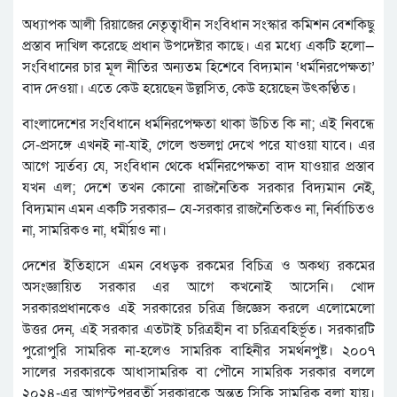
অধ্যাপক আলী রিয়াজের নেতৃত্বাধীন সংবিধান সংস্কার কমিশন বেশকিছু
প্রস্তাব দাখিল করেছে প্রধান উপদেষ্টার কাছে। এর মধ্যে একটি হলো—
সংবিধানের চার মূল নীতির অন্যতম হিশেবে বিদ্যমান ‘ধর্মনিরপেক্ষতা’
বাদ দেওয়া। এতে কেউ হয়েছেন উল্লসিত, কেউ হয়েছেন উৎকণ্ঠিত।
বাংলাদেশের সংবিধানে ধর্মনিরপেক্ষতা থাকা উচিত কি না; এই নিবন্ধে
সে-প্রসঙ্গে এখনই না-যাই, গেলে শুভলগ্ন দেখে পরে যাওয়া যাবে। এর
আগে স্মর্তব্য যে, সংবিধান থেকে ধর্মনিরপেক্ষতা বাদ যাওয়ার প্রস্তাব
যখন এল; দেশে তখন কোনো রাজনৈতিক সরকার বিদ্যমান নেই,
বিদ্যমান এমন একটি সরকার— যে-সরকার রাজনৈতিকও না, নির্বাচিতও
না, সামরিকও না, ধর্মীয়ও না।
দেশের ইতিহাসে এমন বেধড়ক রকমের বিচিত্র ও অকথ্য রকমের
অসংজ্ঞায়িত সরকার এর আগে কখনোই আসেনি। খোদ
সরকারপ্রধানকেও এই সরকারের চরিত্র জিজ্ঞেস করলে এলোমেলো
উত্তর দেন, এই সরকার এতটাই চরিত্রহীন বা চরিত্রবহির্ভূত। সরকারটি
পুরোপুরি সামরিক না-হলেও সামরিক বাহিনীর সমর্থনপুষ্ট। ২০০৭
সালের সরকারকে আধাসামরিক বা পৌনে সামরিক সরকার বললে
২০২৪-এর আগস্টপরবর্তী সরকারকে অন্তত সিকি সামরিক বলা যায়।