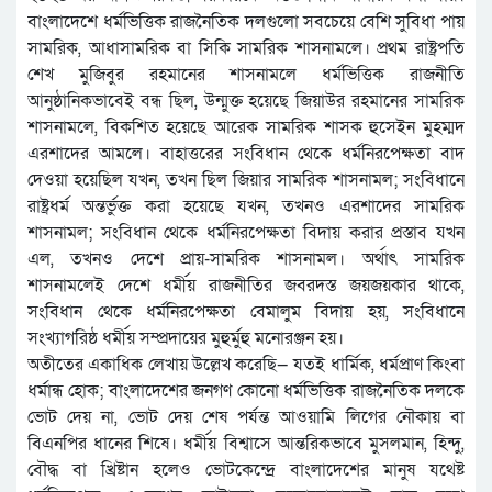
বাংলাদেশে ধর্মভিত্তিক রাজনৈতিক দলগুলো সবচেয়ে বেশি সুবিধা পায়
সামরিক, আধাসামরিক বা সিকি সামরিক শাসনামলে। প্রথম রাষ্ট্রপতি
শেখ মুজিবুর রহমানের শাসনামলে ধর্মভিত্তিক রাজনীতি
আনুষ্ঠানিকভাবেই বন্ধ ছিল, উন্মুক্ত হয়েছে জিয়াউর রহমানের সামরিক
শাসনামলে, বিকশিত হয়েছে আরেক সামরিক শাসক হুসেইন মুহম্মদ
এরশাদের আমলে। বাহাত্তরের সংবিধান থেকে ধর্মনিরপেক্ষতা বাদ
দেওয়া হয়েছিল যখন, তখন ছিল জিয়ার সামরিক শাসনামল; সংবিধানে
রাষ্ট্রধর্ম অন্তর্ভুক্ত করা হয়েছে যখন, তখনও এরশাদের সামরিক
শাসনামল; সংবিধান থেকে ধর্মনিরপেক্ষতা বিদায় করার প্রস্তাব যখন
এল, তখনও দেশে প্রায়-সামরিক শাসনামল। অর্থাৎ সামরিক
শাসনামলেই দেশে ধর্মীয় রাজনীতির জবরদস্ত জয়জয়কার থাকে,
সংবিধান থেকে ধর্মনিরপেক্ষতা বেমালুম বিদায় হয়, সংবিধানে
সংখ্যাগরিষ্ঠ ধর্মীয় সম্প্রদায়ের মুহুর্মুহু মনোরঞ্জন হয়।
অতীতের একাধিক লেখায় উল্লেখ করেছি— যতই ধার্মিক, ধর্মপ্রাণ কিংবা
ধর্মান্ধ হোক; বাংলাদেশের জনগণ কোনো ধর্মভিত্তিক রাজনৈতিক দলকে
ভোট দেয় না, ভোট দেয় শেষ পর্যন্ত আওয়ামি লিগের নৌকায় বা
বিএনপির ধানের শিষে। ধর্মীয় বিশ্বাসে আন্তরিকভাবে মুসলমান, হিন্দু,
বৌদ্ধ বা খ্রিষ্টান হলেও ভোটকেন্দ্রে বাংলাদেশের মানুষ যথেষ্ট