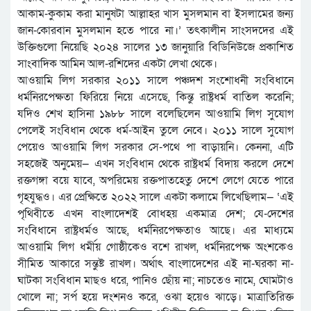
আকাম-কুকাম করা মানুষটা আল্লাহর খাস মুসলমান বা ইসলামের জন্য
জান-কোরবান মুসলমান হতে পারে না।’ তৎকালীন সাংসদদের এই
উক্তিগুলো নিয়েছি ২০২৪ সালের ১৩ জানুয়ারি বিডিনিউজে প্রকাশিত
সাংবাদিক আমিন আল-রশিদের একটা লেখা থেকে।
আওয়ামি লিগ সরকার ২০১১ সালে পঞ্চদশ সংশোধনী সংবিধানে
ধর্মনিরপেক্ষতা ফিরিয়ে নিয়ে এসেছে, কিন্তু রাষ্ট্রধর্ম বাতিল করেনি;
যদিও শেখ হাসিনা ১৯৮৮ সালে বলেছিলেন আওয়ামি লিগ সুযোগ
পেলেই সংবিধান থেকে ধর্ম-আইন তুলে নেবে। ২০১১ সালে সুযোগ
পেয়েও আওয়ামি লিগ সরকার সে-পথে পা বাড়ায়নি। কেননা, এটি
সহজেই অনুমেয়— এখন সংবিধান থেকে রাষ্ট্রধর্ম বিদায় করলে দেশে
রক্তগঙ্গা বয়ে যাবে, অপরিমেয় রক্তপাতহেতু দেশে লেগে যেতে পারে
গৃহযুদ্ধও। এর প্রেক্ষিতে ২০২২ সালে একটা কলামে লিখেছিলাম— ‘এই
পৃথিবীতে এখন বাংলাদেশই বোধহয় একমাত্র দেশ; যে-দেশের
সংবিধানে রাষ্ট্রধর্মও আছে, ধর্মনিরপেক্ষতাও আছে। এর মাধ্যমে
আওয়ামি লিগ ধর্মীয় গোষ্ঠীকেও বশে রাখল, ধর্মনিরপেক্ষ অংশকেও
সীমিত আকারে সন্তুষ্ট রাখল। অর্থাৎ বাংলাদেশের এই না-ঘরকা না-
ঘাটকা সংবিধান মাছও ধরে, পানিও ছোঁয় না; নাচতেও নামে, ঘোমটাও
খোলে না; সর্প হয়ে দংশনও করে, ওঝা হয়েও ঝাড়ে। মাত্রাতিরিক্ত