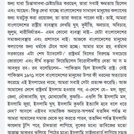
জন্য যারা চিন্তাভাবনা-চেষ্টাচরিত্র করছেন, তারা সবাই ক্ষমতায় ছিলেন
এবং আছেন। কিন্তু দেখা যাচ্ছে বাংলাদেশের সাধারণ মানুষের কল্যাণের
জন্য যতটুকু করা প্রয়োজন, তা তারা করতে পারেন নাই। তাই, আমরা
বাংলাদেশের রাষ্ট্রীয় ব্যবস্থায় দেখছি ঘুষ, দুর্নীতি, অনাচার, অবিচার,
জুলুম, নারীনির্যাতন— এমন কোনো ব্যবস্থা নাই— যেটা বাংলাদেশের
সমাজব্যবস্থায় এবং প্রশাসনে নাই। আজকে বাংলাদেশের মানুষের
কল্যাণের জন্য ধর্মকে টেনে আনা হচ্ছে। আমার মনে হয়, বর্তমান
সরকারের এটা শেষ ট্যাবলেট।’ রাষ্ট্রধর্ম বিলের বিরুদ্ধে সবচেয়ে
জোরালো এবং দীর্ঘ বক্তৃতা দিয়েছিলেন বিরোধীদলীয় নেতা আ স ম
আবদুর রব। রব বলেছিলেন— ‘পাকিস্তান ছিল ইসলামি রাষ্ট্র। সেই
পাকিস্তান ১৯৭১ সালে বাংলাদেশের মানুষের উপর কী ধরনের অত্যাচার
করেছে এই ইসলামের নামে; আমরা সবাই সেটা প্রত্যক্ষ করেছি। আজ
আমাদের দেশে রাষ্ট্রধর্ম ইসলাম হওয়ার পর, এ-দেশে যে— মদ, জুয়া,
জেনা, ধোঁকাবাজি, ঘুষ, মোনাফেকি, কুফরি— এগুলি কি ইসলামি মদ,
ইসলামি জুয়া, ইসলামি ঘুষ, ইসলামি কুফরি ইত্যাদি হবে বলে ধরে
নেব? আসলে এইসব সামাজিক অনাচার-অপকর্ম যতদিন পর্যন্ত না
আমরা আমাদের সমাজ থেকে দূর করতে পারব, ততদিন পর্যন্ত ইসলামি
কায়দায় টুপি পরে, চাঁদতারা লাগিয়ে, বুকের মধ্যে তাবিজের মতো
আল্লাহু আকবর ঝুলিয়ে, পিঠের মধ্যে ইসলামি সাইনবোর্ড লাগিয়ে সমস্ত