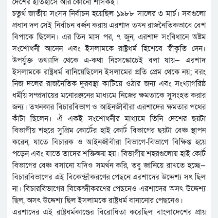
দেশের ইতিহাসে আর কোনো শাসকই।
চতুর্থ জাতীয় সংসদ নির্বাচন হয়েছিল ১৯৮৮ সালের ৩ মার্চ। সবগুলো
প্রধান দল সেই নির্বাচন বর্জন করায় এরশাদ তখন রাজনৈতিকভাবে বেশ
বিপাকে ছিলেন। এর তিন মাস পর, ৭ জুন, এরশাদ সংবিধানে অষ্টম
সংশোধনী আনেন এবং ইসলামকে রাষ্ট্রধর্ম হিশেবে স্বীকৃতি দেন।
উপর্যুক্ত তথ্যাদি থেকে এ-কথা নিঃসঙ্কোচেই বলা যায়— এরশাদ
ইসলামকে রাষ্ট্রধর্ম বানিয়েছিলেন ইসলামের প্রতি প্রেম থেকে নয়; বরং
নিজ দলের রাজনৈতিক দুরবস্থা কাটিয়ে ওঠার জন্য এবং সংখ্যাগরিষ্ঠ
ধর্মীয় সম্প্রদায়ের মনোরঞ্জনের মাধ্যমে নিজের ক্ষমতাকে সুসংহত করার
জন্য। তখনকার বিচারবিভাগ ও আইনজীবীরা এরশাদের ক্ষমতার পথের
কাঁটা ছিলেন। ঐ একই সংশোধনীর মাধ্যমে তিনি দেশের ছয়টা
বিভাগীয় শহরে সুপ্রিম কোর্টের হাই কোর্ট বিভাগের ছয়টা বেঞ্চ স্থাপন
করেন, যাতে বিচারক ও আইনজীবীরা বিভাগে-বিভাগে বিক্ষিপ্ত হয়ে
পড়েন এবং যাতে তাদের শক্তিক্ষয় হয়। বিভাগীয় শহরগুলোয় হাই কোর্ট
বিভাগের বেঞ্চ বসানো যদিও সমর্থন করি, তবু জানিয়ে রাখতে হচ্ছে—
বিচারবিভাগের এই বিকেন্দ্রীকরণের পেছনে এরশাদের উদ্দেশ্য সৎ ছিল
না। বিচারবিভাগের বিকেন্দ্রীকরণের পেছনেও এরশাদের অসৎ উদ্দেশ্য
ছিল, অসৎ উদ্দেশ্য ছিল ইসলামকে রাষ্ট্রধর্ম বানানোর পেছনেও।
এরশাদের এই রাষ্ট্রধর্মকাণ্ডের বিরোধিতা করেছিল বাংলাদেশের প্রায়