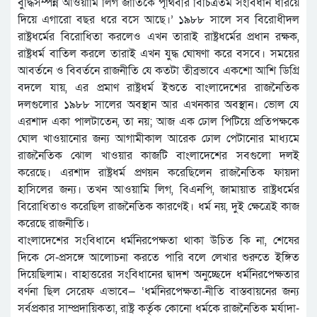
বুদ্ধিসম্পন্ন আওয়ামি লিগ জাতিকে পৃথিবীর বিচিত্রতম সংবিধান ধরিয়ে
দিয়ে এগারো বছর ধরে বসে আছে।’ ১৯৮৮ সালে সব বিরোধীদল
রাষ্ট্রধর্মের বিরোধিতা করলেও এখন তারাই রাষ্ট্রধর্মের প্রধান রক্ষক,
রাষ্ট্রধর্ম বাতিল করলে তারাই এখন যুদ্ধ ঘোষণা করে বসবে। সময়ের
আবর্তনে ও বিবর্তনে রাজনীতি যে কতটা তীব্রভাবে একশো আশি ডিগ্রি
বদলে যায়, এর প্রমাণ রাষ্ট্রধর্ম ইশুতে বাংলাদেশের রাজনৈতিক
দলগুলোর ১৯৮৮ সালের অবস্থান আর এখনকার অবস্থান। ভোল যে
এরশাদ একা পালটাতেন, তা নয়; আজ এক ঢোল পিটিয়ে প্রতিপক্ষকে
ঘোল খাওয়ানোর জন্য আগামীকাল আরেক ঢোল পেটানোর মাধ্যমে
রাজনৈতিক ঝোল খাওয়ার কাজটি বাংলাদেশের সবগুলো দলই
করেছে। এরশাদ রাষ্ট্রধর্ম প্রণয়ন করেছিলেন রাজনৈতিক ফায়দা
হাসিলের জন্য। তখন আওয়ামি লিগ, বিএনপি, জামায়াত রাষ্ট্রধর্মের
বিরোধিতাও করেছিল রাজনৈতিক কারণেই। ধর্ম নয়, দুই ক্ষেত্রেই কাজ
করেছে রাজনীতি।
বাংলাদেশের সংবিধানে ধর্মনিরপেক্ষতা থাকা উচিত কি না, শেষের
দিকে সে-প্রসঙ্গে আলোচনা করতে পারি বলে লেখার শুরুতে ইঙ্গিত
দিয়েছিলাম। বাহাত্তরের সংবিধানের দ্বাদশ অনুচ্ছেদে ধর্মনিরপেক্ষতার
বর্ণনা ছিল সেরেফ এভাবে— ‘ধর্মনিরপেক্ষতা-নীতি বাস্তবায়নের জন্য
সর্বপ্রকার সাম্প্রদায়িকতা, রাষ্ট্র কর্তৃক কোনো ধর্মকে রাজনৈতিক মর্যাদা-