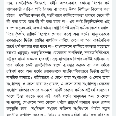
দান, রাজনৈতিক উদ্দেশ্যে ধর্মীয় অপব্যবহার, কোনো বিশেষ ধর্ম
পালনকারী ব্যক্তির প্রতি বৈষম্য বা তাহার উপর নিপীড়ন বিলোপ করা
হইবে।’ ধর্মনিরপেক্ষতা কী, সংবিধানে ধর্মনিরপেক্ষতা থাকলে দেশে কী
কী করা যাবে আর কী কী করা যাবে না— এর স্পষ্ট দিক্‌নির্দেশনা এই
দ্বাদশ অনুচ্ছেদেই দেওয়া আছে। রাষ্ট্র নির্দিষ্ট একটা ধর্মকে বিশেষ মর্যাদা
দিয়ে (অর্থাৎ রাষ্ট্রধর্ম হিশেবে ঘোষণা করে) অন্য ধর্মের মানুষদেরকে
প্রকারান্তরে দ্বিতীয় শ্রেণির নাগরিক বানিয়ে দেবে না আর রাজনৈতিক
স্বার্থে ধর্ম ব্যবহার করা যাবে না— বাংলাদেশে ধর্মনিরপেক্ষতার সহজতম
ব্যাখ্যা এটুকুই। শুভবুদ্ধিসম্পন্ন যেকোনো নাগরিকই, দলমতনির্বিশেষে,
এটুকুর সাথে একমত হবেনই। সুস্থ-স্বাভাবিক চিন্তার কেউই চাইবেন না
তার ধর্মকে কেউ রাজনৈতিক স্বার্থে ব্যবহার করুক বা এক ধর্মকে
রাষ্ট্রধর্ম করে অন্য ধর্মের লোকজনকে সাংবিধানিকভাবে দ্বিতীয় শ্রেণির
নাগরিক বানাতে। ধর্মীয়ভাবে এ-দেশে যারা সংখ্যাগুরু, ও-দেশে তারা
সংখ্যালঘু; ও-দেশে যারা সংখ্যাগুরু, এ-দেশে তারা সংখ্যালঘু। সেরেফ
সংখ্যাগরিষ্ঠতার জোরে এ-দেশে নির্দিষ্ট কোনো ধর্মকে রাষ্ট্রধর্ম বানানোর
আগে চিন্তা করতে হবে এই একই ধর্মের মানুষজন অন্য যে-দেশে
সংখ্যালঘু, সে-দেশে অন্য কোনো ধর্মকে রাষ্ট্রধর্ম বানালে তখন কেমন
অনুভূতি হবে। সংবিধান সংস্কার কমিশন সংবিধানে পাঁচটা নতুন
মূলনীতি সুপারিশ করেছে— ‘সাম্য, মানবিক মর্যাদা, সামাজিক সুবিচার,