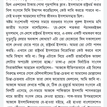
ছিল এরশাদের টাকায় পোষা গৃহপালিত ক্লাব। ইসলামকে রাষ্ট্রধর্ম করার
বিল সংসদে যিনি উত্থাপন করেছিলেন, কেউ দাবি করতে পারবে না—
সেই মওদুদ আহমদের যাপিত জীবনও ইসলামসম্মত ছিল।
অষ্টম সংশোধনী পাশের সময়ে বরগুনার সাংসদ নুরুল ইসলাম মণি
জাতীয় সংসদে বলেছিলেন— ‘যে-দেশে শতকরা পঁচানব্বইজন
মুসলমান, সে-দেশে রাষ্ট্রধর্ম ইসলাম করে, এ-রকম একটি নামকরণ করে
সুড়সুড়ি দেয়ার অবকাশ কোথায়? এটা তো যেকোনো দিন সকালবেলা
বলে দেওয়া যেতে পারে যে, রাষ্ট্রধর্ম ইসলাম। আমরা তো সেটা পালন
করছি। এখানে তো রাষ্ট্রধর্ম ইসলামের বিরোধিতা কেউ করবে বলে
আমি বিশ্বাস করি না। কিন্তু এটাকে নিয়ে একটি রাজনৈতিক ফায়দা
লোটার অপচেষ্টা চালানো হচ্ছে।’ ঢাকা-৫ থেকে নির্বাচিত সাংসদ
সিরাজউদ্দিন আহমেদ বলেছিলেন— ‘আজকে নীতিগতভাবে এই বিলের
বিরুদ্ধে বলতে গেলে মৌলবাদীদের চিন্তা-চেতনা বা আমাদের মোল্লাদের
চিন্তা-চেতনায় এটাকে তারা কোন্‌ ফতোয়ায় ফেলবেন, আমি জানি না।
আজকে আমরা দেখতে পাচ্ছি যে, ঠিক যে-মুহূর্তে আমাদের সংসদে এই
বিলটি এসেছে, সে-সময়ে আজকে পাকিস্তানে ইসলামি শাসনতন্ত্রের
নামে জাতীয় সংসদ ভেঙে দেওয়া হয়েছে। পাক-ভারত উপমহাদেশে
আজকে ইসলামিকরণের যে-হাওয়া বইছে, এই হাওয়া বাংলাদেশেও