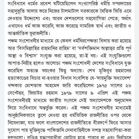
সংবিধানে ধর্মের প্রবেশ ঘটিয়েছিলেন সংখ্যাগরিষ্ঠ ধর্মীয় সম্প্রদায়ের
সহানুভূতি আদায় করে নিজের টালমাটাল সরকারকে নৈতিক ভিত্তি এনে
দেওয়ার উদ্দ্যেশ্যে এবং আরব দেশগুলোর সহযোগিতা পেতে; অর্থাৎ
এখানেও ধর্ম কাজ করেনি, কাজ করেছে সামরিক স্বার্থ এবং জাতীয় ও
আন্তর্জাতিক ভূরাজনীতি।
পঞ্চম সংশোধনীর মাধ্যমে যে কেবল ধর্মনিরপেক্ষতা বিদায় করা হয়েছে
আর ‘বিসমিল্লাহির রাহমানির রাহিম’ বা ‘সর্বশক্তিমান আল্লাহ্‌র প্রতি পূর্ণ
আস্থা ও বিশ্বাস’ সংযুক্ত করা হয়েছে, তা-ই নয়। এই সংযুক্তিগুলো
আপাত-নিরীহ হলেও আলোচ্য পঞ্চম সংশোধনী দেশের সংবিধানে যুক্ত
করেছিল অত্যন্ত ভয়ংকর কিছু অধ্যায়। শেখ মুজিবুর রহমানের
হত্যাকাণ্ডের বিচার না-হওয়ার বিধান সংবলিত যে-‘দায়মুক্তি অধ্যাদেশ’
খন্দকার মোশতাক আহমেদ জারি করেছিলেন ১৯৭৫ সালের ২৬
সেপ্টেম্বর, জিয়াউর রহমান ১৯৭৯ সালের ৯ এপ্রিল এই পঞ্চম
সংশোধনীরই মাধ্যমে জাতীয় সংসদে সেই অধ্যাদেশকে অনুমোদন
দিয়ে সংবিধানে অন্তর্ভুক্ত করেন। এই পঞ্চম সংশোধনীর মাধ্যমেই
আনুষ্ঠানিকভাবে তুলে নেওয়া হয় ধর্মভিত্তিক রাজনীতির ওপর থেকে
নিষেধাজ্ঞা, যার ফলে বাংলাদেশের রাজনীতিতে বীরদর্পে ফিরে আসার
সুযোগ পায় মুক্তিযুদ্ধে পাকিস্তানি সেনাবাহিনীকে সশস্ত্র সহযোগিতা-করা
দলগুলো। দণ্ডিত যুদ্ধাপরাধীরা ভোটার হতে পারবে না এবং নির্বাচনে