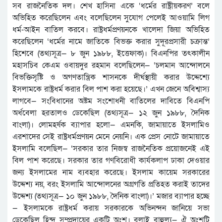
সব রাজনৈতিক দল। শেখ হাসিনা একে ‘ধর্মের রাষ্ট্রীয়করণ’ বলে
অভিহিত করেছিলেন এবং বলেছিলেন সুযোগ পেলেই আওয়ামি লিগ
ধর্ম-আইন বাতিল করবে। রাষ্ট্রধর্মপ্রণয়নকে খালেদা জিয়া অভিহিত
করেছিলেন ‘ধর্মের নামে জাতিকে বিভক্ত করার সুদূরপ্রসারী চক্রান্ত’
হিশেবে (তথ্যসূত্র— ৮ জুন ১৯৮৮, ইত্তেফাক)। বিএনপির তৎকালীন
মহাসচিব কেএম ওবায়দুর রহমান বলেছিলেন— ‘চলমান আন্দোলনে
বিভক্তিসৃষ্টি ও অগণতান্ত্রিক শাসনকে দীর্ঘস্থায়ী করার উদ্দেশ্যে
ইসলামকে রাষ্ট্রধর্ম করার বিল পাশ করা হয়েছে।’ এখন জেনে অবিশ্বাস্য
লাগবে— সংবিধানের অষ্টম সংশোধনী বাতিলের দাবিতে বিএনপি
অর্ধবেলা হরতালও ডেকেছিল (তথ্যসূত্র— ১২ জুন ১৯৮৮, দৈনিক
বাংলা)। লোমহর্ষক ব্যাপার হলো— এমনকি, জামায়াতে ইসলামিও
এরশাদের সেই রাষ্ট্রধর্মপ্রণয়ন মেনে নেয়নি। এক প্রেস নোটে জামায়াতে
ইসলামি বলেছিল— ‘সরকার তার নিজস্ব রাজনৈতিক প্রয়োজনেই এই
বিল পাশ করেছে। সরকার তার গণবিরোধী কার্যকলাপ ঢাকা দেওয়ার
জন্য ইসলামের নাম ব্যবহার করেছে। ইসলাম কায়েম সরকারের
উদ্দেশ্য নয়, বরং ইসলামি আন্দোলনের অগ্রগতি প্রতিহত করাই তাদের
উদ্দেশ্য (তথ্যসূত্র— ১০ জুন ১৯৮৮, দৈনিক বাংলা)।’ মজার ব্যাপার হচ্ছে
— ইসলামকে রাষ্ট্রধর্ম করায় সরকারকে অভিনন্দন জানিয়ে সভা
ডেকেছিল হিন্দু সম্প্রদায়ের একটি অংশ। বলাই বাহুল্য— ঐ অংশটি