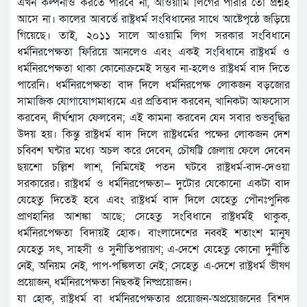
এখন কল্পনাও করতে পারবে না, আওয়ামি লিগের পারার তো প্রশ্নই
আসে না। কালের আবর্তে রাষ্ট্রধর্ম সংবিধানের সাথে আষ্টেপৃষ্ঠে জড়িয়ে
গিয়েছে। তাই, ২০১১ সালে আওয়ামি লিগ সরকার সংবিধানে
ধর্মনিরপেক্ষতা ফিরিয়ে আনলেও এবং একই সংবিধানে রাষ্ট্রধর্ম ও
ধর্মনিরপেক্ষতা থাকা কোনোক্রমেই সম্ভব না-হলেও রাষ্ট্রধর্ম বাদ দিতে
পারেনি। ধর্মনিরপেক্ষতা বাদ দিলে ধর্মনিরপেক্ষ লোকজন বড়জোর
সামাজিক যোগাযোগমাধ্যমে এর প্রতিবাদ করবেন, খানিকটা আফসোস
করবেন, দীর্ঘশ্বাস ফেলবেন; এই কামনা করবেন যেন সবার শুভবুদ্ধির
উদয় হয়। কিন্তু রাষ্ট্রধর্ম বাদ দিলে রাষ্ট্রধর্মের পক্ষের লোকজন দেশ
চব্বিশ ঘন্টার মধ্যে অচল করে দেবেন, চৌষট্টি জেলায় ফেলে দেবেন
ছয়শো চল্লিশ লাশ, নিমিষেই পতন ঘটবে রাষ্ট্রধর্ম-বাদ-দেওয়া
সরকারের। রাষ্ট্রধর্ম ও ধর্মনিরপেক্ষতা— দুটোর যেকোনো একটা বাদ
যেহেতু দিতেই হবে এবং রাষ্ট্রধর্ম বাদ দিলে যেহেতু পৌনঃপুনিক
প্রাণহানির আশঙ্কা আছে; সেহেতু সংবিধানে রাষ্ট্রধর্মই থাকুক,
ধর্মনিরপেক্ষতা বিদায়ই হোক। বাংলাদেশের নব্বই শতাংশ মানুষ
যেহেতু সৎ, সাহসী ও সুনীতিপরায়ণ; এ-দেশে যেহেতু কোনো দুর্নীতি
নেই, অনিয়ম নেই, পাপ-পঙ্কিলতা নেই; সেহেতু এ-দেশে রাষ্ট্রধর্ম ভীষণ
প্রয়োজন, ধর্মনিরপেক্ষতা নিছকই নিষ্প্রয়োজন।
যা হোক, রাষ্ট্রধর্ম বা ধর্মনিরপেক্ষতার প্রয়োজন-অপ্রয়োজনের বিশদ