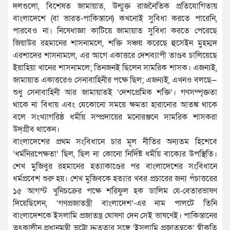
দলগুলো, বিশেষত জামায়াত, উন্মুক্ত রাজনৈতিক প্রতিযোগিতায়
বাংলাদেশে (বা ভারত-পাকিস্তানে) কখনোই সুবিধা করতে পারেনি,
পারবেও না। নিষেধাজ্ঞা কাটিয়ে জামায়াত সুবিধা করতে পেরেছে
জিয়াউর রহমানের শাসনামলে, শক্তি সঞ্চয় করেছে হুসেইন মুহম্মদ
এরশাদের শাসনামলে, এর আগে একাত্তরে দেশব্যাপী তাণ্ডব চালিয়েছে
ইয়াহিয়া খানের শাসনামলে; তিনজনই ছিলেন সামরিক শাসক। এজন্যই,
জামায়াত একাত্তরেও সেনাবাহিনীর পক্ষে ছিল; এজন্যই, এখনও বলছে—
শুধু সেনাবাহিনী আর জামায়াতই ‘দেশপ্রেমিক শক্তি’। গণসম্পৃক্ততা
থাকে না বিধায় এবং যেকোনো সময়ে ক্ষমতা হারানোর আতঙ্ক থাকে
বলে সংখ্যাগরিষ্ঠ ধর্মীয় সম্প্রদায়ের মনোরঞ্জনে সামরিক শাসকরা
উদ্‌গ্রীব থাকেন।
বাংলাদেশের প্রথম সংবিধানে চার মূল নীতির অন্যতম হিশেবে
‘ধর্মনিরপেক্ষতা’ ছিল, ছিল না কোনো নির্দিষ্ট ধর্মীয় বাক্যের উপস্থিতি।
শেখ মুজিবুর রহমানের হত্যাকাণ্ডের পর বাংলাদেশের সংবিধানে
ধর্মপ্রবেশ শুরু হয়। শেখ মুজিবকে হত্যার খবর প্রচারের জন্য পঁচাত্তরের
১৫ আগস্ট খুনিচক্রের পক্ষে শরিফুল হক ডালিম যে-বেতারভাষণ
দিয়েছিলেন, ‘গণপ্রজাতন্ত্রী বাংলাদেশ’-এর নাম পালটে তিনি
বাংলাদেশকে ইসলামি প্রজাতন্ত্র ঘোষণা দেন সেই ভাষণেই। পাকিস্তানের
তৎকালীন প্রধানমন্ত্রী ভুট্টো দ্রুততার সঙ্গে ‘ইসলামি প্রজাতন্ত্রকে’ স্বীকৃতি