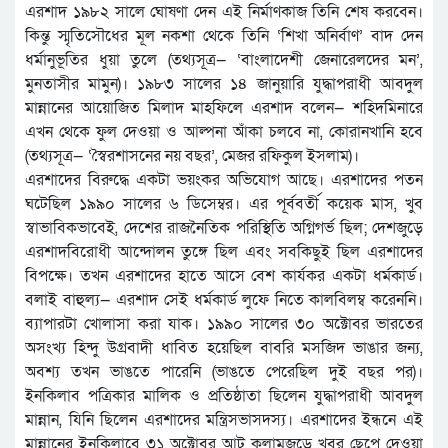
এরশাদ ১৯৮২ সালে ঘোষণা দেন এই নির্মাণকাজ তিনি শেষ করবেন।
কিন্তু স্মৃতিসৌধের মূল নকশা থেকে তিনি ‘শিখা অনির্বাণ’ বাদ দেন
ধর্মানুভূতির ধুয়া তুলে (তথ্যসূত্র— ‘বাংলাদেশী জেনারেলদের মন’,
মুনতাসীর মামুন)। ১৯৮৩ সালের ১৪ জানুয়ারি যুদ্ধাপরাধী আবদুল
মান্নানের আয়োজিত মিলাদ মাহফিলে এরশাদ বলেন— শহিদমিনারে
এখন থেকে ফুল দেওয়া ও আল্পনা আঁকা চলবে না, কোরানখানি হবে
(তথ্যসূত্র— ‘স্বৈরশাসনের নয় বছর’, মেজর রফিকুল ইসলাম)।
এরশাদের বিরুদ্ধে একটা ভয়ংকর অভিযোগ আছে। এরশাদের পতন
ঘটেছিল ১৯৯০ সালের ৬ ডিসেম্বর। এর পূর্ববর্তী কয়েক মাস, খুব
স্বাভাবিকভাবেই, দেশের রাজনৈতিক পরিস্থিতি অগ্নিগর্ভ ছিল; দেশজুড়ে
এরশাদবিরোধী আন্দোলন তুঙ্গে ছিল এবং সবকিছুই ছিল এরশাদের
বিপক্ষে। তখন এরশাদের হাতে আসে বেশ কার্যকর একটা ধর্মকার্ড।
বলাই বাহুল্য— এরশাদ সেই ধর্মকার্ড লুফে নিতে কালবিলম্ব করেননি।
ব্যাপারটা খোলাসা করা যাক। ১৯৯০ সালের ৩০ অক্টোবর ভারতের
অসংখ্য হিন্দু উগ্রবাদী ধাবিত হয়েছিল বাবরি মসজিদ ভাঙার জন্য,
অবশ্য তখন ভাঙতে পারেনি (ভাঙতে পেরেছিল দুই বছর পর)।
ইনকিলাব পত্রিকার মালিক ও প্রতিষ্ঠাতা ছিলেন যুদ্ধাপরাধী আবদুল
মান্নান, যিনি ছিলেন এরশাদের মন্ত্রিসভাসদস্য। এরশাদের ইন্ধনে এই
মান্নানের ইনকিলাবে ৩১ অক্টোবর আট কলামজুড়ে খবর ছেপে দেওয়া