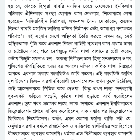
হয় যে, ভারতে হিন্দুরা বাবরি মসজিদ ভেঙে ফেলেছে। ইনকিলাব
পত্রিকার ঐদিনকার সংখ্যা যোগাড় করে দেখলাম, শিরোনামে লেখা
হয়েছে— ‘নজিরবিহীন নিরাপত্তা, লক্ষ-লক্ষ সৈন্য মোতায়েন, ৩৬জন
নিহত/ বাবরি মসজিদ ভাঙ্গিয়া মন্দির নির্মাণের চেষ্টা, অযোধ্যা রণক্ষেত্রে
পরিণত’। এই সংবাদ দেশে অস্থিরতা তৈরি করতে সক্ষম হয়, সেই
অস্থিরতাকে পুঁজি করে এরশাদ নিজস্ব বাহিনী ব্যবহার করে প্রথমে ঢাকা
ও চট্টগ্রামে এবং পরে দেশজুড়ে ধর্মীয় দাঙ্গা বাধানোর চেষ্টা করেন,
চেষ্টায় কিছুটা সফলও হন— অকথ্য নিপীড়ন চলে হিন্দু সম্প্রদায়ের ওপর,
পুলিশের উপস্থিতিতে ভাঙা হয় অসংখ্য মন্দির। কথিত দাঙ্গা নিয়ন্ত্রণে
আনতে এরশাদ ঢাকায় কারফিউও জারি করেন। এই কারফিউ জারির
মূল উদ্দেশ্য ছিল— এরশাদবিরোধী যে-আন্দোলন তখন তুঙ্গে উঠেছিল,
সেই আন্দোলনকে স্তিমিত করে দেওয়া। কিন্তু তখন দাঙ্গা দেশব্যাপী
খুব-একটা ছড়িয়ে পড়েনি, কৃত্রিম দাঙ্গা ছড়াতে ব্যর্থ হয়েছিলেন
এরশাদ। ভুয়া খবর প্রচারের দায়ে, লোক দেখাতে, এরশাদ ইনকিলাবের
ডিক্লেয়ারেশন প্রথমে বাতিল করেছিলেন; এক সপ্তাহ পর ডিক্লেয়ারেশন
ফিরিয়েও দিয়েছিলেন। অর্থাৎ এমন কোনো ফর্মুলা বাকি নেই, যে-
ফর্মুলায় এরশাদ ধর্মকে রাজনৈতিক ও ব্যক্তিগত স্বার্থসিদ্ধির অস্ত্র হিশেবে
বীভৎসভাবে ব্যবহার করেননি। ধর্মকে এত বিশ্রীভাবে ব্যবহার করেননি