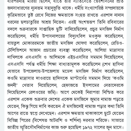
যারপরনাই মরিয়া ছিলেন, যাতে তার স্যাঁতসেঁতে স্বৈরশাসনের প্রতি
জনসাধারণের ন্যূনতম সহানুভূতি থাকে। ধর্মীয় সংখ্যাগরিষ্ঠ সম্প্রদায়কে
কৃত্রিমভাবে তুষ্ট রেখে নিজের ক্ষমতাকে সংহত রাখতে এরশাদ নানান
ধরনের ছলচাতুরির আশ্র‍য় নিতেন। এরই অংশস্বরূপ তিনি রবিবারের
বদলে শুক্রবারকে সাপ্তাহিক ছুটি বানিয়েছিলেন, প্রচুর মসজিদ নির্মাণ
করেছিলেন, ধর্মীয় উপাসনালয়ের বিদ্যুৎবিল মওকুফ করেছিলেন,
বায়তুল মোকাররমকে জাতীয় মসজিদ ঘোষণা করেছিলেন, রেডিও-
টেলিভিশনে আজান প্রচারের ব্যবস্থা করেছিলেন, আলিয়া মাদ্রাসার
দাখিলকে এসএসসি ও আলিমকে এইচএসসির সমমান দিয়েছিলেন,
এসএসসি পর্যন্ত ধর্মীয় শিক্ষা বাধ্যতামূলক করেছিলেন (শেখ হাসিনা
যেভাবে উপজেলায়-উপজেলায় মডেল মসজিদ নির্মাণ করেছিলেন,
কওমি মাদ্রাসার দাওরায়ে হাদিসকে মাস্টার্সের সমমান দিয়ে ‘কওমি
জননী’ খেতাব নিয়েছিলেন, হেফাজতে ইসলামের নেতাদেরকে
দিয়েছিলেন রেলওয়ের জমি)। আগে থেকেই নিরাপত্তা নিশ্চিত করে
এরশাদ একেক শুক্রবার দেশের একেক মসজিদে জুমার নামাজ পড়তে
যেতেন, কিন্তু গিয়ে দাবি করতেন ঐ মসজিদেই নামাজ পড়ার কথা তিনি
আগের রাতে স্বপ্নে দেখেছেন। এরশাদ ক্ষমতায় থাকাকালে ছুটে যেতেন
বিভিন্ন পিরের (বিশেষত আটরশি ও শর্শিনা) দরবার শরিফে। সাভারে
জাতীয় স্মৃতিসৌধনির্মাণের কাজ শুরু হয়েছিল ১৯৭২ সালের জুন মাসে।