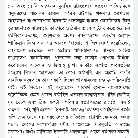
দেন এবং সৌদি আরবসহ মুসলিম রাষ্ট্রগুলোর কাছেও পাকিস্তানকে
অনুসরণের আবেদন জানান। অবৈধ রাষ্ট্রপতি খন্দকার মোশতাক
আহমেদও বাংলাদেশকে ইসলামি প্রজাতন্ত্রই রাখতে চেয়েছিলেন, কিন্তু
ভূরাজনৈতিক বাস্তবতায় তা পেরে ওঠেননি, তাকে অটুট থাকতে হয়েছিল
ধর্মনিরপেক্ষতায়ই। মোশতাক অবশ্য বাংলাদেশের জাতীয় স্লোগান
‘পাকিস্তান জিন্দাবাদ’-এর আদলে ‘বাংলাদেশ জিন্দাবাদ’ করেছিলেন,
বাংলাদেশ বেতারের নাম ‘রেডিও পাকিস্তান’-এর আদলে ‘রেডিও
বাংলাদেশ’ করেছিলেন, পুরুষদের জন্য জাতীয় পোশাক নির্ধারণ
করেছিলেন আচকান ও জিন্নাহ্‌ টুপি। জাতীয় সংগীত পরিবর্তনের
উদ্যোগ নিলেও মোশতাক তা পেরে ওঠেননি, এর আগেই পালটা
সামরিক অভ্যুত্থানে তার একাশি দিনের শাসনামলের রক্তাক্ত পরিসমাপ্তি
ঘটে। এই নিবন্ধের এই অনুচ্ছেদের সারমর্ম হলো— বাংলাদেশের
রাষ্ট্রনীতিতে ধর্মের প্রবেশ ঘটেছিল একজন আত্মস্বীকৃত খুনির (ডালিম)
মুখ থেকে এবং ঠিক একটা সপরিবার হত্যাকাণ্ডের রাতেই। বলাই
বাহুল্য— সেই খুনি দেশকে ‘ইসলামি প্রজাতন্ত্র’ ঘোষণা করেছিলেন ধর্মের
প্রতি প্রেম থেকে নয়, বরং দেশের প্রতিষ্ঠাতা রাষ্ট্রপতিকে হত্যা করার
পরপর দেশের সংখ্যাগরিষ্ঠ ধর্মীয় সম্প্রদায়ের সহানুভূতি আদায়ের
উদ্দেশ্যে। অর্থাৎ ডালিমের ইসলামি প্রজাতন্ত্রের পেছনে ধর্ম কাজ করেনি;