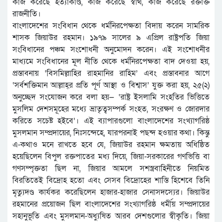
কাজ করেছে হত্যাকাণ্ড, কাজ করেছে স্বার্থ, কাজ করেছে রক্তাক্ত
রাজনীতি।
বাংলাদেশের সংবিধান থেকে ধর্মনিরপেক্ষতা বিদায় করেন সামরিক
শাসক জিয়াউর রহমান। ১৯৭৯ সালের ৯ এপ্রিল রাষ্ট্রপতি জিয়া
সংবিধানের পঞ্চম সংশোধনী অনুমোদন করেন। এই সংশোধনীর
মাধ্যমে সংবিধানের মূল নীতি থেকে ধর্মনিরপেক্ষতা বাদ দেওয়া হয়,
প্রস্তাবনায় ‘বিসমিল্লাহির রাহমানির রাহিম’ এবং প্রস্তাবনার আগে
‘সর্বশক্তিমান আল্লাহ্‌র প্রতি পূর্ণ আস্থা ও বিশ্বাস’ যুক্ত করা হয়, ২৫(২)
অনুচ্ছেদ সংযোজন করে বলা হয়— ‘রাষ্ট্র ইসলামি সংহতির ভিত্তিতে
মুসলিম দেশসমূহের মধ্যে ভ্রাতৃত্বসম্পর্ক সংহত, সংরক্ষণ ও জোরদার
করিতে সচেষ্ট হইবে’। এই ব্যাপারগুলো বাংলাদেশের সংখ্যাগরিষ্ঠ
মুসলমান সম্প্রদায়ের, নিঃসন্দেহে, যারপরনাই পছন্দ হওয়ার কথা। কিন্তু
এ-কথাও মনে রাখতে হবে যে, জিয়াউর রহমান ক্ষমতায় অধিষ্ঠিত
হয়েছিলেন বিপুল রক্তপাতের মধ্য দিয়ে, জিয়া-সরকারের গণভিত্তি বা
গণসম্পৃক্ততা ছিল না, জিয়ার আমলে সশস্ত্রবাহিনীতে নিয়মিত
বিরতিতেই বিদ্রোহ হতো এবং সেসব বিদ্রোহের শাস্তি হিশেবে তিনি
মৃত্যুদণ্ড কার্যকর করেছিলেন হাজার-হাজার সেনাসদস্যের। জিয়াউর
রহমানের প্রয়োজন ছিল বাংলাদেশের সংখ্যাগরিষ্ঠ ধর্মীয় সম্প্রদায়ের
সহানুভূতি এবং মুসলমান-অধ্যুষিত আরব দেশগুলোর স্বীকৃতি। জিয়া