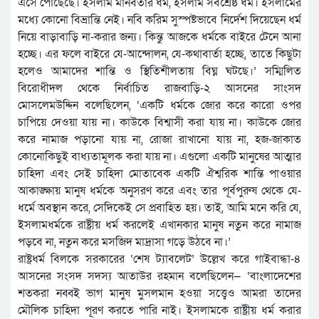
এসে পৌঁছেছে। ইসলাম মানবতার ধর্ম, ইসলাম সর্বশ্রেষ্ঠ ধর্ম। ইসলামের
মধ্যে কোনো বিভ্রান্তি নেই। নবি করিম সুস্পষ্টভাবে নির্দেশ দিয়েছেন ধর্ম
নিয়ে বাড়াবাড়ি না-করার জন্য। কিন্তু আজকে ধর্মকে বাইরে টেনে আনা
হচ্ছে। এর ফলে বাইরে যে-আন্দোলন, যে-কথাবার্তা হচ্ছে, তাতে কিছুটা
হলেও আমাদের শান্তি ও স্থিতিশীলতায় বিঘ্ন ঘটছে।’ সম্মিলিত
বিরোধীদল থেকে নির্বাচিত রাজবাড়ি-২ আসনের সাংসদ
মোসলেমউদ্দিন বলেছিলেন, ‘একটি ধর্মকে জোর করে কারো ওপর
চাপিয়ে দেওয়া যায় না। কাউকে বিশ্বাসী করা যায় না। কাউকে জোর
করে নামাজ পড়ানো যায় না, রোজা রাখানো যায় না, হজ-জাকাত
কোনোকিছুই বাধ্যতামূলক করা যায় না। এগুলো একটি মানুষের আত্মার
চাহিদা এবং সেই চাহিদা মোতাবেক একটি ঐশ্বরিক শান্তি পাওয়ার
আকাঙ্ক্ষায় মানুষ ধর্মকে অনুসরণ করে এবং তার পূর্বপুরুষ থেকে যে-
ধর্মে অবস্থান করে, সেদিকেই সে প্রবাহিত হয়। তাই, আমি মনে করি যে,
ইসলামধর্মকে রাষ্ট্রীয় ধর্ম করলেই এখানকার মানুষ নতুন করে নামাজ
পড়বে না, নতুন করে মসজিদ মাদ্রাসা গড়ে উঠবে না।’
রাষ্ট্রধর্ম বিলকে সরকারের ‘শেষ ট্যাবলেট’ উল্লেখ করে গাইবান্ধা-৪
আসনের সংসদ সদস্য আতাউর রহমান বলেছিলেন— ‘বাংলাদেশের
শতকরা নব্বই ভাগ মানুষ মুসলমান হওয়া সত্ত্বেও আমরা তাদের
মৌলিক চাহিদা পূরণ করতে পারি নাই। ইসলামকে রাষ্ট্রীয় ধর্ম করার