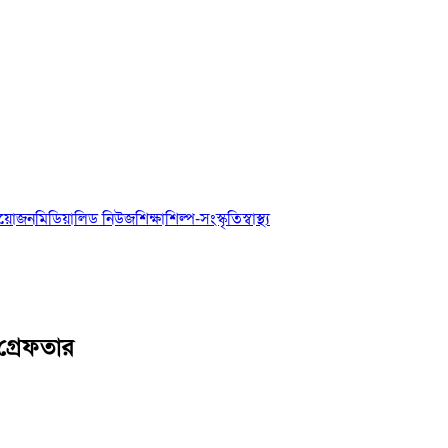
আয়োজন
মিডিয়া
লিড নিউজ
শিক্ষা
শিল্প-সংস্কৃতি
স্বাস্থ্য
গ্রেফতার