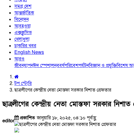
সমগ্র দেশ
আন্তর্জাতিক
বিনোদন
আবহওয়া
এক্সক্লুসিভ
খেলাধুলা
চাকরির খবর
English News
আরও
জীবনযাপন
ঈদ স্পেশাল
নববর্ষ
পরিবেশ
পর্যটন
বিজ্ঞান ও প্রযুক্তি
বিশেষ 
টপ স্টোরি
ছাত্রলীগের কেন্দ্রীয় নেতা মোস্তফা সরকার নিশাত গ্রেফতার
ছাত্রলীগের কেন্দ্রীয় নেতা মোস্তফা সরকার নিশাত 
প্রকাশিত
জানুয়ারি ১৮, ২০২৫, ০৪:১০ পূর্বাহ্ণ
editor