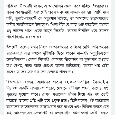
পরিবেশ উপদেষ্টা বলেন, এ আন্দোলন প্রমাণ করে সহিংস স্বৈরাচারের
পতন অবশ্যম্ভাবী এবং সেই পতন সবসময় লজ্জাজনক হয়। আমি মনে
করি, জুলাই-আগস্টে যে অভ্যুত্থান ঘটেছে, তা আমাদের ছাত্রসমাজের
অসীম সাহসিকতার উদাহরণ। শিক্ষার্থীরা যে কাজ শুরু করেছিল, আমরা
শুধু তাদের পাশে থেকে সাহস দিয়েছি। আমরা দীর্ঘদিন ধরে তাদের
পাশে ছিলাম এবং থাকব।
উপদেষ্টা বলেন, যখন নিহত ও আহতদের তালিকা দেখি, শুনি অনেক
ছাত্র-জনতা আর কখনো দৃষ্টিশক্তি ফিরে পাবেন না—এই অনুভূতিগুলো
হৃদয়বিদারক। যেসব শিক্ষার্থী একসময় ক্রিকেটার বা ফুটবলার হওয়ার
স্বপ্ন দেখত, তারা আজ চোখের আলো হারিয়েছে। আমরা শত চেষ্টা
করেও তাদের চোখে আলো ফেরাতে পারব না।
রিজওয়ানা বলেন, আমাদের প্রত্যয় হোক—গণতান্ত্রিক, বৈষম্যহীন,
নিরাপদ একটি বাংলাদেশ গড়ার, যেখানে ভবিষ্যৎ প্রজন্ম তাদের স্বপ্ন
পূরণের সুযোগ পাবে। যেসব সন্তানেরা জীবন দিয়ে এই পথ তৈরি
করেছে, তাদের প্রতি এটি হবে প্রকৃত শ্রদ্ধা। তিনি বলেন, এই আয়োজন
আমাদের আন্দোলনের সাক্ষ্যপ্রমাণ ধরে রাখবে এবং নিশ্চিত করবে যেন
এই আন্দোলনের প্রেক্ষাপট বা চলাকালীন ঘটনাগুলো কেউ বিকৃত