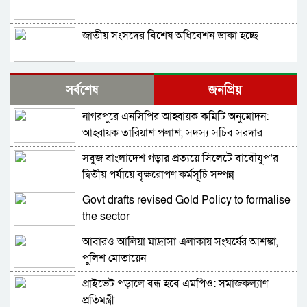
জাতীয় সংসদের বিশেষ অধিবেশন ডাকা হচ্ছে
বগুড়ায় ও সিলেটে দুই ঘণ্টার ব্যবধানে সড়ক দুর্ঘটনায়
সর্বশেষ
জনপ্রিয়
শিশুসহ প্রাণ গেল ১৫ জনের
নাগরপুরে এনসিপির আহ্বায়ক কমিটি অনুমোদন:
বিমানবন্দরে ভিআইপি-সিআইপিসহ সবাইকে তল্লাশির
আহ্বায়ক তারিয়াশ পলাশ, সদস্য সচিব সরদার
নির্দেশ
আশরাফ
সবুজ বাংলাদেশ গড়ার প্রত্যয়ে সিলেটে বাবৌযুপ’র
বিটিভির মহাপরিচালক হলেন কাজী জেসিন
দ্বিতীয় পর্যায়ে বৃক্ষরোপণ কর্মসূচি সম্পন্ন
Govt drafts revised Gold Policy to formalise
র‍্যাব বিলুপ্ত করে আনা হচ্ছে নতুন বাহিনী
the sector
আবারও আলিয়া মাদ্রাসা এলাকায় সংঘর্ষের আশঙ্কা,
ভারত সফরের সিদ্ধান্ত প্রধানমন্ত্রী নেবেন: পররাষ্ট্র
পুলিশ মোতায়েন
প্রতিমন্ত্রী
প্রাইভেট পড়ালে বন্ধ হবে এমপিও: সমাজকল্যাণ
সচিব পদে পদোন্নতি পেলেন জেসমিন নাহার
প্রতিমন্ত্রী