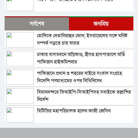
পুলিশের ৭ কর্মকর্তাকে বদলি
সর্বশেষ
জনপ্রিয়
মোদিকে নেতানিয়াহুর ফোন; ইসরায়েলের সঙ্গে ঘনিষ্ট
পাইপলাইনের মাধ্যমে ভারত থেকে আরও বেশি
সম্পর্ক গড়তে চায় ভারত
ডিজেল চেয়েছি: জ্বালানিমন্ত্রী
ঢাকায় বাসভবনে অগ্নিকাণ্ড, স্ত্রীসহ হাসপাতালে ভর্তি
যথাযোগ্য মর্যাদায় সিলেটে জুলাই গণঅভ্যুত্থান দিবস
পাকিস্তান হাইকমিশনার
পালিত
পাকিস্তানে প্রধান ৩ শহরের বাইরে সংবাদ সংগ্রহে
গাজীপুর-৫ আসনের সাবেক এমপি আখতারুজ্জামান
বিদেশি গণমাধ্যমের ওপর বিধিনিষেধ
গ্রেপ্তার
বিমানবন্দরে ভিআইপি-সিআইপিসহ সবাইকে তল্লাশির
শেখ হাসিনাকে কথা বলতে দেওয়া দুই দেশের
নির্দেশ
সম্পর্কের জন্য ক্ষতিকর: পররাষ্ট্র মন্ত্রণালয়
বিটিভির মহাপরিচালক হলেন কাজী জেসিন
শেখ হাসিনার বক্তব্য প্রচারে নিষেধাজ্ঞার যৌক্তিকতা
নিয়ে রুমিন ফারহানার প্রশ্ন
র‍্যাব বিলুপ্ত করে আনা হচ্ছে নতুন বাহিনী
শেখ হাসিনাকে অডিও বার্তার সুযোগ দেওয়া ভারতের