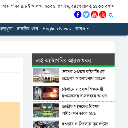
আজ শনিবার, ৮ই আগস্ট, ২০২৬ খ্রিস্টাব্দ, ২৪শে শ্রাবণ, ১৪৩৩ বঙ্গাব্দ
েলাধুলা
চাকরির খবর
English News
আরও
এই ক্যাটাগরির আরও খবর
দেশের ২৩তম রাষ্ট্রপতি কে
হচ্ছেন? আলোচনায় আছেন
কারা?
চট্টগ্রামে সাবেক শিক্ষামন্ত্রী
নওফেলের বাসভবনে আগুন
জাতীয় সংসদের বিশেষ
অধিবেশন ডাকা হচ্ছে
বগুড়ায় ও সিলেটে দুই ঘণ্টার