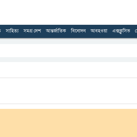
ত
সাহিত্য
সমগ্র দেশ
আন্তর্জাতিক
বিনোদন
আবহওয়া
এক্সক্লুসিভ
খ