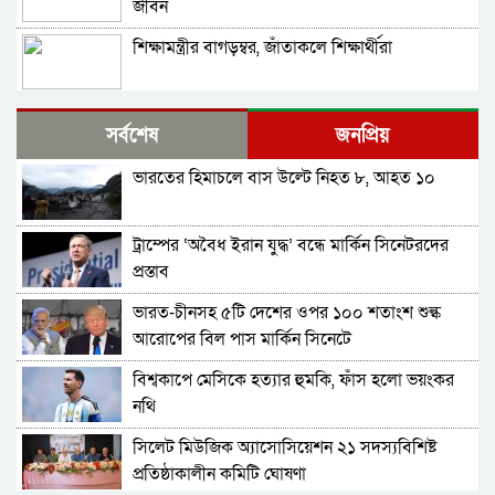
জীবন
শিক্ষামন্ত্রীর বাগড়ম্বর, জাঁতাকলে শিক্ষার্থীরা
আল-জাজিরার এক্সপ্লেইনার; ভারতীয় উদ্যোগের মতো
সর্বশেষ
জনপ্রিয়
বিশ্বের কোথাও সীমান্তে কুমির-বিষধর সাপ ছাড়ার
নজির কি আছে
ভারতের হিমাচলে বাস উল্টে নিহত ৮, আহত ১০
মৌলভীবাজারে দুই ডাকাতের মৃত্যুদণ্ড ও ৯ জনের
যাবজ্জীবন কারাদণ্ড
ট্রাম্পের ‘অবৈধ ইরান যুদ্ধ’ বন্ধে মার্কিন সিনেটরদের
রূপপুর কেন্দ্র থেকে যেভাবে বিদ্যুৎ যোগ হবে জাতীয়
প্রস্তাব
গ্রিডে
ভারত-চীনসহ ৫টি দেশের ওপর ১০০ শতাংশ শুল্ক
কোলে করে শিশুর মরদেহ নিয়ে ফেরার ছবি ভাইরাল
আরোপের বিল পাস মার্কিন সিনেটে
বিশ্বকাপে মেসিকে হত্যার হুমকি, ফাঁস হলো ভয়ংকর
প্রথম মৃত্যুবার্ষিকী স্মরণসভায় বক্তারা; কবি ও
নথি
সাংবাদিকতায় উজ্জ্বল আলো ছড়িয়েছেন সৌমিত্র দেব
সিলেট মিউজিক অ্যাসোসিয়েশন ২১ সদস্যবিশিষ্ট
আস্থা পুনর্গঠনের পথে বাংলাদেশ-ভারত: একটি
প্রতিষ্ঠাকালীন কমিটি ঘোষণা
কৌশলগত বিশ্লেষণ