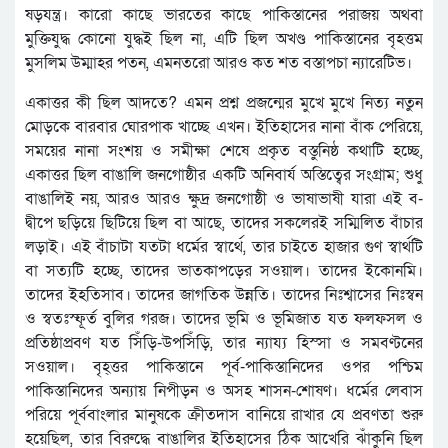
ষড়যন্ত্র। কারো কাছে ভারতের কাছে পাকিস্তানের পরাজয় অথবা
মুক্তিযুদ্ধ কোনো যুদ্ধই ছিল না, এটি ছিল অখণ্ড পাকিস্তানের বৃহত্তম
মুসলিম উম্মাহর পতন, এমনতরো আরও কত শত বস্তাপচা ন্যারেটিভ।
একাত্তর কী ছিল আদতে? এমন প্রশ্ন প্রজন্মের মুখে মুখে নিত্য নতুন
মোড়কে বারবার ঘোরপাক খাচ্ছে এখন। ইতিহাসের নানা বাঁক পেরিয়ে,
সময়ের নানা সংশয় ও সমীক্ষা শেষে প্রকৃত বস্তুনিষ্ঠ কথাটি হচ্ছে,
একাত্তর ছিল বাঙালি জনগোষ্ঠীর একটি অনিবার্য অস্তিত্বের সংগ্রাম; শুধু
বাঙালিই নয়, আরও আরও ক্ষুদ্র জনগোষ্ঠী ও ভাষাভাষী যারা এই ব-
দ্বীপে ছড়িয়ে ছিটিয়ে ছিল বা আছে, তাদের সকলেরই সম্মিলিত বাঁচার
লড়াই। এই বাঁচাটা যতটা ধর্মের স্বার্থে, তার চাইতে হাজার গুণ স্বার্থটি
বা সত্যটি হচ্ছে, তাদের ভাতকাপড়ের সওয়াল। তাদের ইকোনমি।
তাদের ইহতিসাব। তাদের জাগতিক উন্নতি। তাদের নিঃশ্বাসের নিঃস্বন
ও স্বতঃস্ফূর্ত বুলির গরজ। তাদের ভূমি ও ভূমিজাত যত ফলফসল ও
প্রতিষ্ঠাপ্রবণ যত সিঁড়ি-উপসিঁড়ি, তার ন্যায্য হিস্সা ও সমবণ্টনের
সওয়াল। বৃহ্ত্তর পাকিস্তানে পূর্ব-পাকিস্তানিদের ওপর পশ্চিম
পাকিস্তানিদের অন্যায় নিপীড়ন ও অসহ শাসন-শোষণ। ধর্মের লেবাস
পরিয়ে পূর্ববাংলার মানুষকে ক্রীতদাস বানিয়ে রাখার যে প্রবণতা শুরু
হয়েছিল, তার বিরুদ্ধে বাঙালির ইতিহাসের ঠিক আখেরি ঝাঁকুনি ছিল