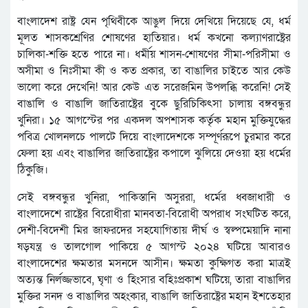
বাংলাদেশ রাষ্ট্র যেন পৃথিবীকে আঙুল দিয়ে দেখিয়ে দিয়েছে যে, ধর্ম
মূলত শাসকশ্রেণির শোষণের হাতিয়ার। ধর্ম কখনো কল্যাণরাষ্ট্রের
চালিকা-শক্তি হতে পারে না। ধর্মীয় শাসন-শোষণের সীমা-পরিসীমা ও
অসীমা ও নিঃসীমা কী ও কত প্রকার, তা বাঙালির চাইতে আর কেউ
ভালো করে দেখেনি! আর কেউ এত সরেজমিন উপলব্ধি করেনি! সেই
বাঙালি ও বাঙালি জাতিরাষ্ট্রের বুকে ছুরিচিকিৎসা চালায় বঙ্গবন্ধুর
খুনিরা। ১৫ আগস্টের পর একদল অপশাসক কর্তৃক মহান মুক্তিযুদ্ধের
পবিত্র খোলনলচে পালটে দিয়ে বাংলাদেশকে সম্পূর্ণরূপে চুরমার করে
ফেলা হয় এবং বাঙালির জাতিরাষ্ট্রের কপালে ঝুলিয়ে দেওয়া হয় ধর্মের
ঠিকুজি।
সেই বঙ্গবন্ধুর খুনিরা, পাকিস্তানি অসুররা, ধর্মের ধ্বজাধারী ও
বাংলাদেশে রাষ্ট্রের বিরোধীরা মানবতা-বিরোধী অপরাধ সংঘটিত করে,
দেশী-বিদেশী মির জাফরদের সহযোগিতায় দীর্ঘ ও স্বল্পমেয়াদি নানা
ষড়যন্ত্র ও তালগোল পাকিয়ে ৫ আগস্ট ২০২৪ ঘটিয়ে আবারও
বাংলাদেশের ক্ষমতার মসনদে আসীন। ক্ষমতা কুক্ষিগত করা মাত্রই
অত্যন্ত নির্লজ্জভাবে, ঘৃণা ও হিংসার বহিঃপ্রকাশ ঘটিয়ে, তারা বাঙালির
মুক্তির সনদ ও বাঙালির অহংকার, বাঙালি জাতিরাষ্ট্রের মহান ইশতেহার