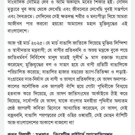
সাংবাদিক সৌমিত্র দেব ও আমি অকস্মাৎ মবের শিকার হই। সেদিন
মৃত্যুরে খুব কাছ থেকে দেখেছি এবং জীবনেরে দেখেছি খুবই সন্তর্পণে
এবং দৈবক্রমে। সেদিনের সেই ক্ষতদগ্ধ শরীর ও মনঃপীড়া নিয়ে আমরা
আজীবন পার করবো হয়তো আমাদের মহান মুক্তিযুদ্ধের এই
বাংলাদেশে।
আজ ৭ই মার্চ ২০২৫। যে মার্চ বাঙালি জাতিকে দিয়েছে মুক্তির দিগ্দিশা
ও স্বাধীনতার মন্ত্রবাণী; যে বাণীর প্রতিধ্বনি ও অভয় মন্ত্রকে বুকে লয়ে
জাতিধর্মবর্ণ নির্বিশেষ মানুষ মাত্রই সুদীর্ঘ ৯ মাস রক্তাক্ত সংগ্রাম
করেছেন; মুক্তিযুদ্ধের বল ও সাহস হয়ে যে বাণী প্রতিটি বাঙালিকে
পরিচালিত করেছে; বাঙালির হাজার বছরের ত্যাগ-তিতিক্ষা ও লড়াই-
সংগ্রামের সার-নির্যাস যে বাণী ও ভাষণে প্রতিফলিত; যে ভাষণ অনাগত-
কালের অলৌকিক এক জাগরণী বাঁশি হয়ে গোটা পৃথিবীকে বিস্ময়ে
হতবাক করে দিয়েছে, যে ভাষণ জাতিসংঘের আর্কাইভে ঠাঁই করে
নিয়েছে, সর্বোপরি যে ভাষণ, যাকে বাংলার মনস্বীরা পৃথিবীর অন্যতম
শ্রেষ্ঠ জাগরণী কবিতা হিসেবে আখ্যায়িত করেছেন, সে ভাষণ, সেই
বজ্রধ্বনি, বাঙালি পয়গম্বরের সেই ওহির ওঙ্কারটি, সেই মোহন বাঁশিটি
আজ বাংলাদেশের আকাশে বাজলো না!
কুতুব হিলালী : মুখপাত্র , ক্রিয়েটিভ রাইটার্স অ্যাসোসিয়েশন