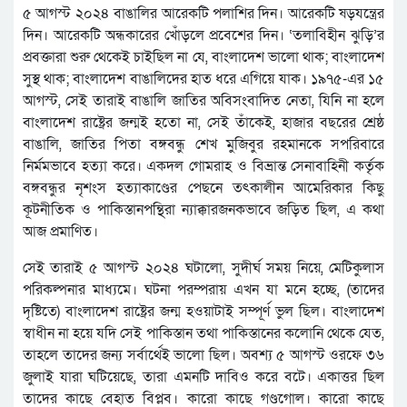
৫ আগস্ট ২০২৪ বাঙালির আরেকটি পলাশির দিন। আরেকটি ষড়যন্ত্রের
দিন। আরেকটি অন্ধকারের খোঁড়লে প্রবেশের দিন। ‘তলাবিহীন ঝুড়ি’র
প্রবক্তারা শুরু থেকেই চাইছিল না যে, বাংলাদেশ ভালো থাক; বাংলাদেশ
সুস্থ থাক; বাংলাদেশ বাঙালিদের হাত ধরে এগিয়ে যাক। ১৯৭৫-এর ১৫
আগস্ট, সেই তারাই বাঙালি জাতির অবিসংবাদিত নেতা, যিনি না হলে
বাংলাদেশ রাষ্ট্রের জন্মই হতো না, সেই তাঁকেই, হাজার বছরের শ্রেষ্ঠ
বাঙালি, জাতির পিতা বঙ্গবন্ধু শেখ মুজিবুর রহমানকে সপরিবারে
নির্মমভাবে হত্যা করে। একদল গোমরাহ ও বিভ্রান্ত সেনাবাহিনী কর্তৃক
বঙ্গবন্ধুর নৃশংস হত্যাকাণ্ডের পেছনে তৎকালীন আমেরিকার কিছু
কূটনীতিক ও পাকিস্তানপন্থিরা ন্যাক্কারজনকভাবে জড়িত ছিল, এ কথা
আজ প্রমাণিত।
সেই তারাই ৫ আগস্ট ২০২৪ ঘটালো, সুদীর্ঘ সময় নিয়ে, মেটিকুলাস
পরিকল্পনার মাধ্যমে। ঘটনা পরম্পরায় এখন যা মনে হচ্ছে, (তাদের
দৃষ্টিতে) বাংলাদেশ রাষ্ট্রের জন্ম হওয়াটাই সম্পূর্ণ ভুল ছিল। বাংলাদেশ
স্বাধীন না হয়ে যদি সেই পাকিস্তান তথা পাকিস্তানের কলোনি থেকে যেত,
তাহলে তাদের জন্য সর্বার্থেই ভালো ছিল। অবশ্য ৫ আগস্ট ওরফে ৩৬
জুলাই যারা ঘটিয়েছে, তারা এমনটি দাবিও করে বটে। একাত্তর ছিল
তাদের কাছে বেহাত বিপ্লব। কারো কাছে গণ্ডগোল। কারো কাছে