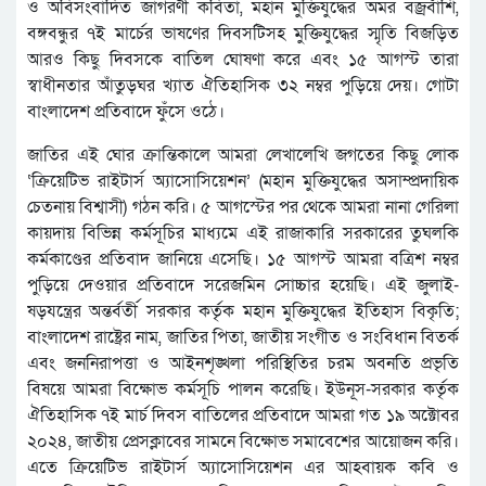
ও অবিসংবাদিত জাগরণী কবিতা, মহান মুক্তিযুদ্ধের অমর বজ্রবাঁশি,
বঙ্গবন্ধুর ৭ই মার্চের ভাষণের দিবসটিসহ মুক্তিযুদ্ধের স্মৃতি বিজড়িত
আরও কিছু দিবসকে বাতিল ঘোষণা করে এবং ১৫ আগস্ট তারা
স্বাধীনতার আঁতুড়ঘর খ্যাত ঐতিহাসিক ৩২ নম্বর পুড়িয়ে দেয়। গোটা
বাংলাদেশ প্রতিবাদে ফুঁসে ওঠে।
জাতির এই ঘোর ক্রান্তিকালে আমরা লেখালেখি জগতের কিছু লোক
‘ক্রিয়েটিভ রাইটার্স অ্যাসোসিয়েশন’ (মহান মুক্তিযুদ্ধের অসাম্প্রদায়িক
চেতনায় বিশ্বাসী) গঠন করি। ৫ আগস্টের পর থেকে আমরা নানা গেরিলা
কায়দায় বিভিন্ন কর্মসূচির মাধ্যমে এই রাজাকারি সরকারের তুঘলকি
কর্মকাণ্ডের প্রতিবাদ জানিয়ে এসেছি। ১৫ আগস্ট আমরা বত্রিশ নম্বর
পুড়িয়ে দেওয়ার প্রতিবাদে সরেজমিন সোচ্চার হয়েছি। এই জুলাই-
ষড়যন্ত্রের অন্তর্বর্তী সরকার কর্তৃক মহান মুক্তিযুদ্ধের ইতিহাস বিকৃতি;
বাংলাদেশ রাষ্ট্রের নাম, জাতির পিতা, জাতীয় সংগীত ও সংবিধান বিতর্ক
এবং জননিরাপত্তা ও আইনশৃঙ্খলা পরিস্থিতির চরম অবনতি প্রভৃতি
বিষয়ে আমরা বিক্ষোভ কর্মসূচি পালন করেছি। ইউনূস-সরকার কর্তৃক
ঐতিহাসিক ৭ই মার্চ দিবস বাতিলের প্রতিবাদে আমরা গত ১৯ অক্টোবর
২০২৪, জাতীয় প্রেসক্লাবের সামনে বিক্ষোভ সমাবেশের আয়োজন করি।
এতে ক্রিয়েটিভ রাইটার্স অ্যাসোসিয়েশন এর আহবায়ক কবি ও