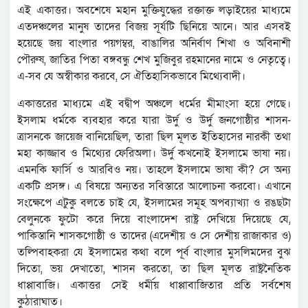
এই একাত্তর। অবশেষে মহান মুক্তিযুদ্ধের রক্তাক্ত লড়াইয়ের মাধ্যমে
এতদঞ্চলের মানুষ তাদের বিজয় সূর্যটি ছিনিয়ে আনে। আর এসবই
হয়েছে জয় বাংলার পয়গম্বর, বাঙালির অনির্বাণ শিখা ও অবিনাশী
পৌরুষ, জাতির পিতা বঙ্গবন্ধু শেখ মুজিবুর রহমানের নামে ও নেতৃত্বে।
এ-সব যে অস্বীকার করবে, সে ঐতিহাসিকভাবে মিথ্যেবাদী।
একাত্তরের মাধ্যমে এই বদ্বীপ অঞ্চলে ধর্মের মীমাংসা হয়ে গেছে।
ইসলাম ধর্মকে ব্যবহার করে যারা উর্দু ও উর্দু জনগোষ্ঠীর শাসন-
ত্রাসনকে জায়েজ বানিয়েছিল, তারা ছিল মূলত ইতিহাসের নারকী তথা
মহা কাজ্জাব ও মিথ্যের ফেরিঅলা। উর্দু কখনোই ইসলামে ভাষা নয়।
এমনকি ফার্সি ও আরবিও নয়। তাহলে ইসলামে ভাষা কী? সে অন্য
একটি প্রসঙ্গ। এ বিষয়ে অন্যতর সবিস্তারে আলোচনা করবো। এখানে
সংক্ষেপে এটুকু বলতে চাই যে, ইসলামের সমূহ অপব্যাখ্যা ও রঙছটা
বেলুনকে ফুটো করে দিয়ে বাংলাদেশ রাষ্ট্র দেখিয়ে দিয়েছে যে,
পাকিস্তানি শাসকগোষ্ঠী ও তাদের (এদেশীয় ও সে দেশীয় রাজাকার ও)
তল্পিবাহকরা যে ইসলামের কথা বলে পূর্ব বাংলার মুসলিমদের বুঝ
দিতো, ভয় দেখাতো, শাসন করতো, তা ছিল মূলত রাষ্ট্রনৈতিক
ধাপ্পাবাজি। একাত্তর সেই ধর্মীয় ধাপ্পাবাজিতার প্রতি সর্বশেষ
কুঠারাঘাত।