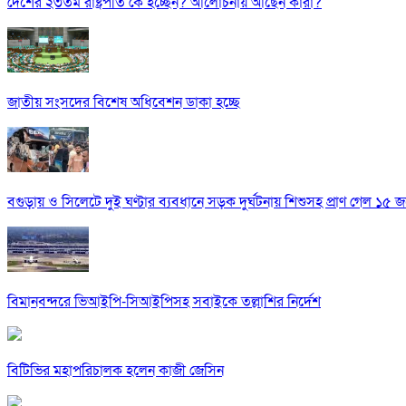
দেশের ২৩তম রাষ্ট্রপতি কে হচ্ছেন? আলোচনায় আছেন কারা?
জাতীয় সংসদের বিশেষ অধিবেশন ডাকা হচ্ছে
বগুড়ায় ও সিলেটে দুই ঘণ্টার ব্যবধানে সড়ক দুর্ঘটনায় শিশুসহ প্রাণ গেল ১৫ 
বিমানবন্দরে ভিআইপি-সিআইপিসহ সবাইকে তল্লাশির নির্দেশ
বিটিভির মহাপরিচালক হলেন কাজী জেসিন