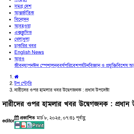
সমগ্র দেশ
আন্তর্জাতিক
বিনোদন
আবহওয়া
এক্সক্লুসিভ
খেলাধুলা
চাকরির খবর
English News
আরও
জীবনযাপন
ঈদ স্পেশাল
নববর্ষ
পরিবেশ
পর্যটন
বিজ্ঞান ও প্রযুক্তি
বিশেষ 
টপ স্টোরি
নারীদের ওপর হামলার খবর উদ্বেগজনক : প্রধান উপদেষ্টা
নারীদের ওপর হামলার খবর উদ্বেগজনক : প্রধান উ
প্রকাশিত
মার্চ ৮, ২০২৫, ০৭:৩১ পূর্বাহ্ণ
editor