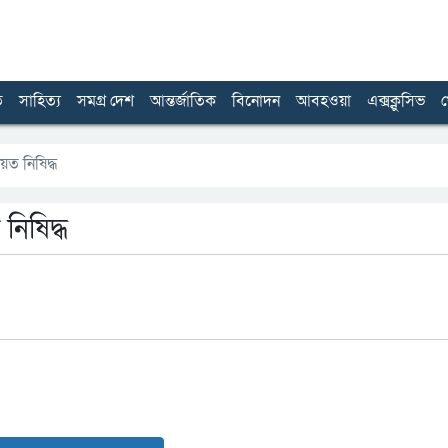
ত
সাহিত্য
সমগ্র দেশ
আন্তর্জাতিক
বিনোদন
আবহওয়া
এক্সক্লুসিভ
খ
ত নিষিদ্ধ
নিষিদ্ধ