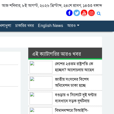
আজ শনিবার, ৮ই আগস্ট, ২০২৬ খ্রিস্টাব্দ, ২৪শে শ্রাবণ, ১৪৩৩ বঙ্গাব্দ
েলাধুলা
চাকরির খবর
English News
আরও
এই ক্যাটাগরির আরও খবর
দেশের ২৩তম রাষ্ট্রপতি কে
হচ্ছেন? আলোচনায় আছেন
কারা?
জাতীয় সংসদের বিশেষ
অধিবেশন ডাকা হচ্ছে
বগুড়ায় ও সিলেটে দুই ঘণ্টার
ব্যবধানে সড়ক দুর্ঘটনায়
শিশুসহ প্রাণ গেল ১৫ জনের
বিমানবন্দরে ভিআইপি-