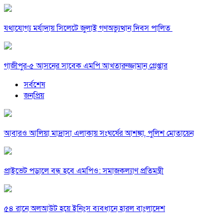
যথাযোগ্য মর্যাদায় সিলেটে জুলাই গণঅভ্যুত্থান দিবস পালিত
গাজীপুর-৫ আসনের সাবেক এমপি আখতারুজ্জামান গ্রেপ্তার
সর্বশেষ
জনপ্রিয়
আবারও আলিয়া মাদ্রাসা এলাকায় সংঘর্ষের আশঙ্কা, পুলিশ মোতায়েন
প্রাইভেট পড়ালে বন্ধ হবে এমপিও: সমাজকল্যাণ প্রতিমন্ত্রী
৫৪ রানে অলআউট হয়ে ইনিংস ব্যবধানে হারল বাংলাদেশ