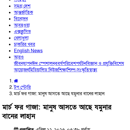
সমগ্র দেশ
আন্তর্জাতিক
বিনোদন
আবহওয়া
এক্সক্লুসিভ
খেলাধুলা
চাকরির খবর
English News
আরও
জীবনযাপন
ঈদ স্পেশাল
নববর্ষ
পরিবেশ
পর্যটন
বিজ্ঞান ও প্রযুক্তি
বিশেষ
আয়োজন
মিডিয়া
লিড নিউজ
শিক্ষা
শিল্প-সংস্কৃতি
স্বাস্থ্য
টপ স্টোরি
মার্চ ফর গাজা: মানুষ আসতে আছে যমুনার বানের লাহান
মার্চ ফর গাজা: মানুষ আসতে আছে যমুনার
বানের লাহান
প্রকাশিত
এপ্রিল ১২, ২০২৫, ০৫:৩৮ পূর্বাহ্ণ