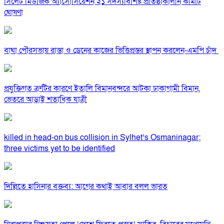
সিলেট মিউজিক অ্যাসোসিয়েশন ২১ সদস্যবিশিষ্ট প্রতিষ্ঠাকালীন কমিটি
ঘোষণা
বাঘা পৌরসভায় রাস্তা ও ড্রেনের কাজের ভিত্তিপ্রস্তর স্থাপন করলেন-এমপি চাঁদ
প্রযুক্তিগত ত্রুটির কারণে ইতালি বিমানবন্দরে আটকা ঢাকাগামী বিমান,
ভেতরে আড়াই শতাধিক যাত্রী
killed in head-on bus collision in Sylhet’s Osmaninagar;
three victims yet to be identified
দিল্লিতে হাসিনার বক্তব্য: আগের কথাই আবার বলল ভারত