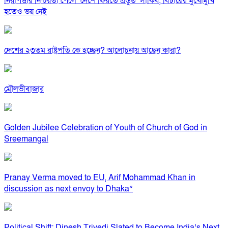
নিরাপত্তার নিশ্চয়তা পেলে ‘দেশে ফিরতে প্রস্তুত’ সাকিব, বিচারের মুখোমুখি
হতেও ভয় নেই
দেশের ২৩তম রাষ্ট্রপতি কে হচ্ছেন? আলোচনায় আছেন কারা?
মৌলভীবাজার
Golden Jubilee Celebration of Youth of Church of God in
Sreemangal
Pranay Verma moved to EU, Arif Mohammad Khan in
discussion as next envoy to Dhaka”
Political Shift: Dinesh Trivedi Slated to Become India’s Next