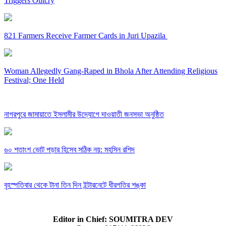
Triggers Outcry
821 Farmers Receive Farmer Cards in Juri Upazila
Woman Allegedly Gang-Raped in Bhola After Attending Religious
Festival; One Held
নাগরপুরে জামায়াতে ইসলামীর উদ্যোগে দাওয়াতী জনসভা অনুষ্ঠিত
৬০ শতাংশ ভোট পড়ার হিসেব সঠিক নয়: মহসিন রশিদ
বৃহস্পতিবার থেকে টানা তিন দিন ইন্টারনেটে ধীরগতির শঙ্কা
Editor in Chief: SOUMITRA DEV