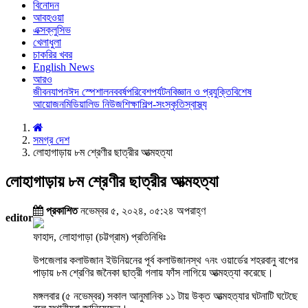
বিনোদন
আবহওয়া
এক্সক্লুসিভ
খেলাধুলা
চাকরির খবর
English News
আরও
জীবনযাপন
ঈদ স্পেশাল
নববর্ষ
পরিবেশ
পর্যটন
বিজ্ঞান ও প্রযুক্তি
বিশেষ
আয়োজন
মিডিয়া
লিড নিউজ
শিক্ষা
শিল্প-সংস্কৃতি
স্বাস্থ্য
সমগ্র দেশ
লোহাগাড়ায় ৮ম শ্রেণীর ছাত্রীর আত্মহত্যা
লোহাগাড়ায় ৮ম শ্রেণীর ছাত্রীর আত্মহত্যা
প্রকাশিত
নভেম্বর ৫, ২০২৪, ০৫:২৪ অপরাহ্ণ
editor
ফাহাদ, লোহাগাড়া (চট্টগ্রাম) প্রতিনিধিঃ
উপজেলার কলাউজান ইউনিয়নের পূর্ব কলাউজানস্থ ৭নং ওয়ার্ডের শহরবানু বাপের
পাড়ায় ৮ম শ্রেণির জনৈকা ছাত্রী গলায় ফাঁস লাগিয়ে আত্মহত্যা করেছে।
মঙ্গলবার (৫ নভেম্বর) সকাল আনুমানিক ১১ টায় উক্ত আত্মহত্যার ঘটনাটি ঘটেছে