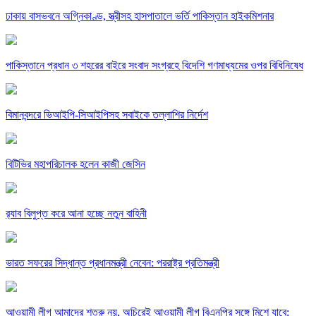
ঢাকায় বাসভবনে অগ্নিকাণ্ড, স্ত্রীসহ হাসপাতালে ভর্তি পাকিস্তান হাইকমিশনার
পাকিস্তানে প্রধান ৩ শহরের বাইরে সংবাদ সংগ্রহে বিদেশি গণমাধ্যমের ওপর বিধিনিষেধ
বিমানবন্দরে ভিআইপি-সিআইপিসহ সবাইকে তল্লাশির নির্দেশ
বিটিভির মহাপরিচালক হলেন কাজী জেসিন
র‍্যাব বিলুপ্ত করে আনা হচ্ছে নতুন বাহিনী
ভারত সফরের সিদ্ধান্ত প্রধানমন্ত্রী নেবেন: পররাষ্ট্র প্রতিমন্ত্রী
আওয়ামী লীগ আমাদের শত্রু নয়, অচিরেই আওয়ামী লীগ বিএনপির সঙ্গে মিশে যাবে: