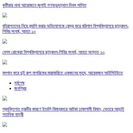
কুষ্টিয়ায় নানা আয়োজনে জুলাই গণঅভ্যুত্থান দিবস পালিত
বহিরাগতদের নিয়ে র‍্যালি করার অভিযোগকে কেন্দ্র করে বরিশাল বিশ্ববিদ্যালয়ে ছাত্রদল-
শিবির সংঘর্ষ, আহত ১০
বেগম রোকেয়া বিশ্ববিদ্যালয়ে ছাত্রদল-শিবির সংঘর্ষ, আহত অন্তত ২০
মদপান করে দুই রুশ নাগরিকের মারামারিতে একজনের মৃত্যু, আরেকজন আইসিইউতে
সর্বশেষ
জনপ্রিয়
প্রযুক্তিগত ত্রুটির কারণে ইতালি বিমানবন্দরে আটকা ঢাকাগামী বিমান, ভেতরে আড়াই
শতাধিক যাত্রী