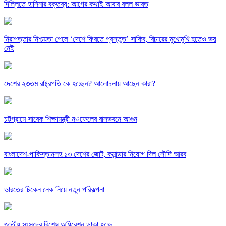
দিল্লিতে হাসিনার বক্তব্য: আগের কথাই আবার বলল ভারত
নিরাপত্তার নিশ্চয়তা পেলে ‘দেশে ফিরতে প্রস্তুত’ সাকিব, বিচারের মুখোমুখি হতেও ভয়
নেই
দেশের ২৩তম রাষ্ট্রপতি কে হচ্ছেন? আলোচনায় আছেন কারা?
চট্টগ্রামে সাবেক শিক্ষামন্ত্রী নওফেলের বাসভবনে আগুন
বাংলাদেশ-পাকিস্তানসহ ১৩ দেশের জোট, কমান্ডার নিয়োগ দিল সৌদি আরব
ভারতের চিকেন নেক নিয়ে নতুন পরিকল্পনা
জাতীয় সংসদের বিশেষ অধিবেশন ডাকা হচ্ছে