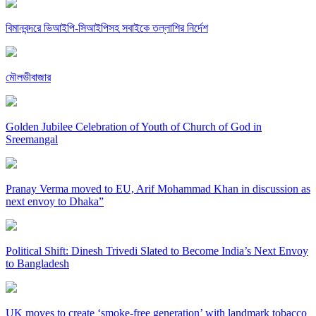
বিমানবন্দরে ভিআইপি-সিআইপিসহ সবাইকে তল্লাশির নির্দেশ
মৌলভীবাজার
Golden Jubilee Celebration of Youth of Church of God in
Sreemangal
Pranay Verma moved to EU, Arif Mohammad Khan in discussion as
next envoy to Dhaka”
Political Shift: Dinesh Trivedi Slated to Become India’s Next Envoy
to Bangladesh
UK moves to create ‘smoke-free generation’ with landmark tobacco