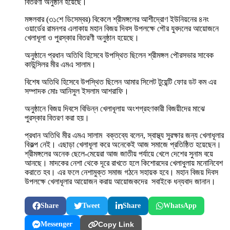
বিতরণী অনুষ্ঠান হয়েছে।
মঙ্গলবার (৩১শে ডিসেম্বর) বিকেলে শ্রীমঙ্গলের আশীদ্রোণ ইউনিয়নের ৪নং
ওয়ার্ডের রামনগর এলাকায় মহান বিজয় দিবস উপলক্ষে পৌর যুবদলের আয়োজনে
খেলাধূলা ও পুরস্কার বিতরণী অনুষ্ঠান হয়েছে।
অনুষ্ঠানে প্রধান অতিথি হিসেবে উপস্থিত ছিলেন শ্রীমঙ্গল পৌরসভার সাবেক
কাউন্সিলর মীর এমএ সালাম।
বিশেষ অতিথি হিসেবে উপস্থিত ছিলেন আমার সিলেট টুয়েন্টি ফোর ডট কম এর
সম্পাদক মোঃ আনিসুল ইসলাম আশরাফি।
অনুষ্ঠানে বিজয় দিবসে বিভিন্ন খেলাধূলায় অংশগ্রহণকারী বিজয়ীদের মাঝে
পুরস্কার বিতরণ করা হয়।
প্রধান অতিথি মীর এমএ সালাম বক্তব্যে বলেন, স্বাস্থ্য সুরক্ষার জন্য খেলাধূলার
বিকল্প নেই। এছাড়া খেলাধূলা করে অনেকেই আজ সমাজে প্রতিষ্ঠিত হয়েছেন।
শ্রীমঙ্গলের অনেক ছেলে-মেয়েরা আজ জাতীয় পর্যায়ে খেলে দেশের সুনাম বয়ে
আনছে। মাদকের নেশা থেকে দূরে রাখতে হলে কিশোরদের খেলাধুলায় মনোনিবেশ
করাতে হব। এর ফলে নেশামুক্ত সমাজ গঠনে সহায়ক হবে। মহান বিজয় দিবস
উপলক্ষে খেলাধূলার আয়োজন করায় আয়োজকদের সবাইকে ধন্যবাদ জানান।
Share
Tweet
Share
WhatsApp
Messenger
Copy Link