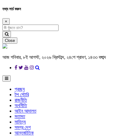
তথ্য সার্চ করুন
×
Close
আজ শনিবার, ৮ই আগস্ট, ২০২৬ খ্রিস্টাব্দ, ২৪শে শ্রাবণ, ১৪৩৩ বঙ্গাব্দ
প্রচ্ছদ
টপ স্টোরি
রাজনীতি
অর্থনীতি
আইন আদালত
মতামত
সাহিত্য
সমগ্র দেশ
আন্তর্জাতিক