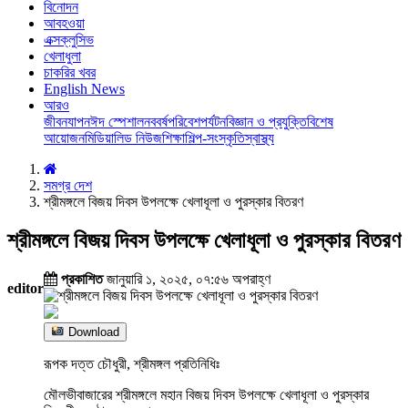
বিনোদন
আবহওয়া
এক্সক্লুসিভ
খেলাধুলা
চাকরির খবর
English News
আরও
জীবনযাপন
ঈদ স্পেশাল
নববর্ষ
পরিবেশ
পর্যটন
বিজ্ঞান ও প্রযুক্তি
বিশেষ
আয়োজন
মিডিয়া
লিড নিউজ
শিক্ষা
শিল্প-সংস্কৃতি
স্বাস্থ্য
সমগ্র দেশ
শ্রীমঙ্গলে বিজয় দিবস উপলক্ষে খেলাধূলা ও পুরস্কার বিতরণ
শ্রীমঙ্গলে বিজয় দিবস উপলক্ষে খেলাধূলা ও পুরস্কার বিতরণ
প্রকাশিত
জানুয়ারি ১, ২০২৫, ০৭:৫৬ অপরাহ্ণ
editor
Download
রূপক দত্ত চৌধুরী, শ্রীমঙ্গল প্রতিনিধিঃ
মৌলভীবাজারের শ্রীমঙ্গলে মহান বিজয় দিবস উপলক্ষে খেলাধূলা ও পুরস্কার