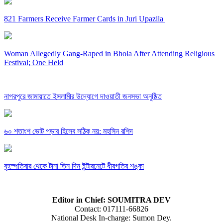
821 Farmers Receive Farmer Cards in Juri Upazila
Woman Allegedly Gang-Raped in Bhola After Attending Religious
Festival; One Held
নাগরপুরে জামায়াতে ইসলামীর উদ্যোগে দাওয়াতী জনসভা অনুষ্ঠিত
৬০ শতাংশ ভোট পড়ার হিসেব সঠিক নয়: মহসিন রশিদ
বৃহস্পতিবার থেকে টানা তিন দিন ইন্টারনেটে ধীরগতির শঙ্কা
Editor in Chief: SOUMITRA DEV
Contact: 017111-66826
National Desk In-charge: Sumon Dey.