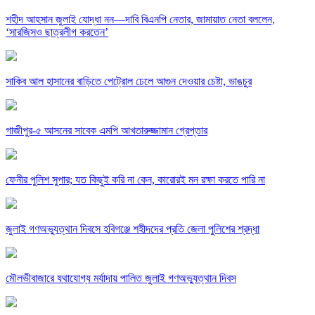
শহীদ আহসান জুলাই যোদ্ধা নন—দাবি বিএনপি নেতার, জামায়াত নেতা বললেন,
‘সারজিসও ছাত্রলীগ করতেন’
সাকিব আল হাসানের বাড়িতে পেট্রোল ঢেলে আগুন দেওয়ার চেষ্টা, ভাঙচুর
গাজীপুর-৫ আসনের সাবেক এমপি আখতারুজ্জামান গ্রেপ্তার
ফেনীর পুলিশ সুপার; যত কিছুই করি না কেন, কারোরই মন রক্ষা করতে পারি না
জুলাই গণঅভ্যুত্থান দিবসে হবিগঞ্জে শহীদদের প্রতি জেলা পুলিশের শ্রদ্ধা
মৌলভীবাজারে যথাযোগ্য মর্যাদায় পালিত জুলাই গণঅভ্যুত্থান দিবস