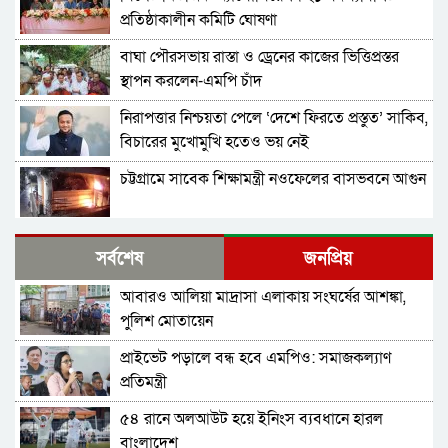
প্রতিষ্ঠাকালীন কমিটি ঘোষণা
বাঘা পৌরসভায় রাস্তা ও ড্রেনের কাজের ভিত্তিপ্রস্তর
স্থাপন করলেন-এমপি চাঁদ
নিরাপত্তার নিশ্চয়তা পেলে ‘দেশে ফিরতে প্রস্তুত’ সাকিব,
বিচারের মুখোমুখি হতেও ভয় নেই
চট্টগ্রামে সাবেক শিক্ষামন্ত্রী নওফেলের বাসভবনে আগুন
বগুড়ায় ও সিলেটে দুই ঘণ্টার ব্যবধানে সড়ক দুর্ঘটনায়
সর্বশেষ
জনপ্রিয়
শিশুসহ প্রাণ গেল ১৫ জনের
আবারও আলিয়া মাদ্রাসা এলাকায় সংঘর্ষের আশঙ্কা,
ঢাকায় বাসভবনে অগ্নিকাণ্ড, স্ত্রীসহ হাসপাতালে ভর্তি
পুলিশ মোতায়েন
পাকিস্তান হাইকমিশনার
প্রাইভেট পড়ালে বন্ধ হবে এমপিও: সমাজকল্যাণ
আওয়ামী লীগ আমাদের শত্রু নয়, অচিরেই আওয়ামী
প্রতিমন্ত্রী
লীগ বিএনপির সঙ্গে মিশে যাবে: সংসদ সদস্য নাছির
৫৪ রানে অলআউট হয়ে ইনিংস ব্যবধানে হারল
শহীদ আহসান জুলাই যোদ্ধা নন—দাবি বিএনপি নেতার,
বাংলাদেশ
জামায়াত নেতা বললেন, ‘সারজিসও ছাত্রলীগ করতেন’