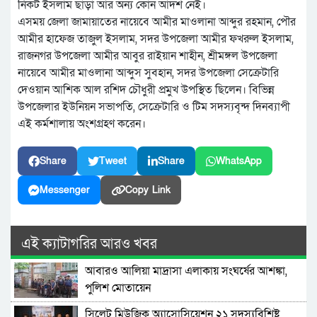
নিকট ইসলাম ছাড়া আর অন্য কোন আদর্শ নেই।
এসময় জেলা জামায়াতের নায়েবে আমীর মাওলানা আব্দুর রহমান, পৌর
আমীর হাফেজ তাজুল ইসলাম, সদর উপজেলা আমীর ফখরুল ইসলাম,
রাজনগর উপজেলা আমীর আবুর রাইয়ান শাহীন, শ্রীমঙ্গল উপজেলা
নায়েবে আমীর মাওলানা আব্দুস সুবহান, সদর উপজেলা সেক্রেটারি
দেওয়ান আশিক আল রশিদ চৌধুরী প্রমুখ উপস্থিত ছিলেন। বিভিন্ন
উপজেলার ইউনিয়ন সভাপতি, সেক্রেটারি ও টিম সদস্যবৃন্দ দিনব্যাপী
এই কর্মশালায় অংশগ্রহণ করেন।
Share
Tweet
Share
WhatsApp
Messenger
Copy Link
এই ক্যাটাগরির আরও খবর
আবারও আলিয়া মাদ্রাসা এলাকায় সংঘর্ষের আশঙ্কা,
পুলিশ মোতায়েন
সিলেট মিউজিক অ্যাসোসিয়েশন ২১ সদস্যবিশিষ্ট