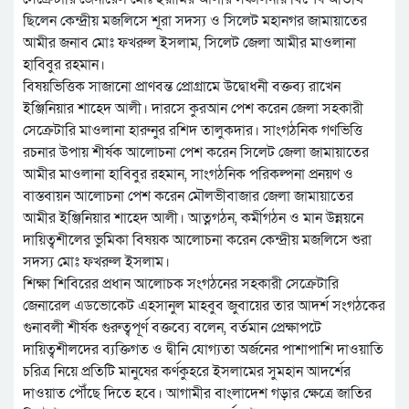
ছিলেন কেন্দ্রীয় মজলিসে শূরা সদস্য ও সিলেট মহানগর জামায়াতের
আমীর জনাব মোঃ ফখরুল ইসলাম, সিলেট জেলা আমীর মাওলানা
হাবিবুর রহমান।
বিষয়ভিত্তিক সাজানো প্রাণবন্ত প্রোগ্রামে উদ্বোধনী বক্তব্য রাখেন
ইঞ্জিনিয়ার শাহেদ আলী। দারসে কুরআন পেশ করেন জেলা সহকারী
সেক্রেটারি মাওলানা হারুনুর রশিদ তালুকদার। সাংগঠনিক গণভিত্তি
রচনার উপায় শীর্ষক আলোচনা পেশ করেন সিলেট জেলা জামায়াতের
আমীর মাওলানা হাবিবুর রহমান, সাংগঠনিক পরিকল্পনা প্রনয়ণ ও
বাস্তবায়ন আলোচনা পেশ করেন মৌলভীবাজার জেলা জামায়াতের
আমীর ইঞ্জিনিয়ার শাহেদ আলী। আত্নগঠন, কর্মীগঠন ও মান উন্নয়নে
দায়িত্বশীলের ভুমিকা বিষয়ক আলোচনা করেন কেন্দ্রীয় মজলিসে শুরা
সদস্য মোঃ ফখরুল ইসলাম।
শিক্ষা শিবিরের প্রধান আলোচক সংগঠনের সহকারী সেক্রেটারি
জেনারেল এডভোকেট এহসানুল মাহবুব জুবায়ের তার আদর্শ সংগঠকের
গুনাবলী শীর্ষক গুরুত্বপূর্ণ বক্তব্যে বলেন, বর্তমান প্রেক্ষাপটে
দায়িত্বশীলদের ব্যক্তিগত ও দ্বীনি যোগ্যতা অর্জনের পাশাপাশি দাওয়াতি
চরিত্র নিয়ে প্রতিটি মানুষের কর্ণকুহরে ইসলামের সুমহান আদর্শের
দাওয়াত পৌঁছে দিতে হবে। আগামীর বাংলাদেশ গড়ার ক্ষেত্রে জাতির