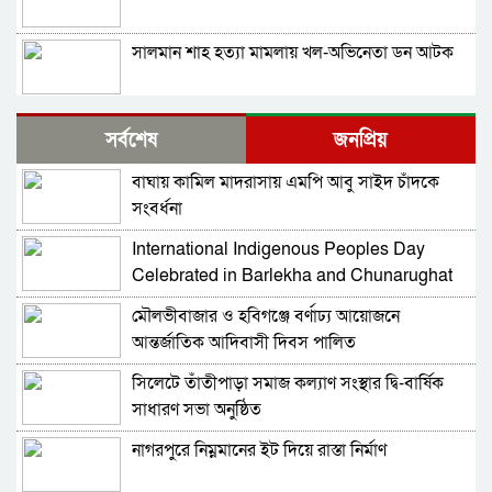
সালমান শাহ হত্যা মামলায় খল-অভিনেতা ডন আটক
নাগরপুরে এনসিপির আহ্বায়ক কমিটি অনুমোদন:
সর্বশেষ
জনপ্রিয়
আহ্বায়ক তারিয়াশ পলাশ, সদস্য সচিব সরদার
আশরাফ
বাঘায় কামিল মাদরাসায় এমপি আবু সাইদ চাঁদকে
সবুজ বাংলাদেশ গড়ার প্রত্যয়ে সিলেটে বাবৌযুপ’র
সংবর্ধনা
দ্বিতীয় পর্যায়ে বৃক্ষরোপণ কর্মসূচি সম্পন্ন
International Indigenous Peoples Day
আবারও আলিয়া মাদ্রাসা এলাকায় সংঘর্ষের আশঙ্কা,
Celebrated in Barlekha and Chunarughat
পুলিশ মোতায়েন
মৌলভীবাজার ও হবিগঞ্জে বর্ণাঢ্য আয়োজনে
সিলেট মিউজিক অ্যাসোসিয়েশন ২১ সদস্যবিশিষ্ট
আন্তর্জাতিক আদিবাসী দিবস পালিত
প্রতিষ্ঠাকালীন কমিটি ঘোষণা
সিলেটে তাঁতীপাড়া সমাজ কল্যাণ সংস্থার দ্বি-বার্ষিক
বাঘা পৌরসভায় রাস্তা ও ড্রেনের কাজের ভিত্তিপ্রস্তর
সাধারণ সভা অনুষ্ঠিত
স্থাপন করলেন-এমপি চাঁদ
নাগরপুরে নিম্নমানের ইট দিয়ে রাস্তা নির্মাণ
নিরাপত্তার নিশ্চয়তা পেলে ‘দেশে ফিরতে প্রস্তুত’ সাকিব,
বিচারের মুখোমুখি হতেও ভয় নেই