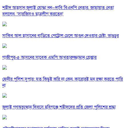
শহীদ আহসান জুলাই যোদ্ধা নন—দাবি বিএনপি নেতার, জামায়াত নেতা
বললেন, ‘সারজিসও ছাত্রলীগ করতেন’
সাকিব আল হাসানের বাড়িতে পেট্রোল ঢেলে আগুন দেওয়ার চেষ্টা, ভাঙচুর
গাজীপুর-৫ আসনের সাবেক এমপি আখতারুজ্জামান গ্রেপ্তার
ফেনীর পুলিশ সুপার; যত কিছুই করি না কেন, কারোরই মন রক্ষা করতে পারি
না
জুলাই গণঅভ্যুত্থান দিবসে হবিগঞ্জে শহীদদের প্রতি জেলা পুলিশের শ্রদ্ধা