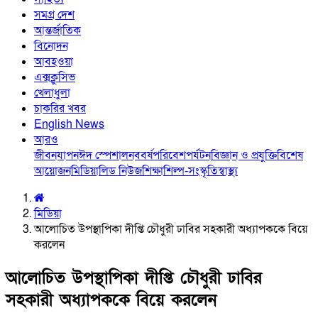
সমগ্র দেশ
আন্তর্জাতিক
বিনোদন
আবহওয়া
এক্সক্লুসিভ
খেলাধুলা
চাকরির খবর
English News
আরও
জীবনযাপন
ঈদ স্পেশাল
নববর্ষ
পরিবেশ
পর্যটন
বিজ্ঞান ও প্রযুক্তি
বিশেষ
আয়োজন
মিডিয়া
লিড নিউজ
শিক্ষা
শিল্প-সংস্কৃতি
স্বাস্থ্য
মিডিয়া
আলোচিত উপস্থাপিকা দীপ্তি চৌধুরী ঢাবির সহকারী অধ্যাপককে বিয়ে
করলেন
আলোচিত উপস্থাপিকা দীপ্তি চৌধুরী ঢাবির
সহকারী অধ্যাপককে বিয়ে করলেন