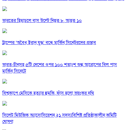
ভারতের হিমাচলে বাস উল্টে নিহত ৮, আহত ১০
ট্রাম্পের ‘অবৈধ ইরান যুদ্ধ’ বন্ধে মার্কিন সিনেটরদের প্রস্তাব
ভারত-চীনসহ ৫টি দেশের ওপর ১০০ শতাংশ শুল্ক আরোপের বিল পাস
মার্কিন সিনেটে
বিশ্বকাপে মেসিকে হত্যার হুমকি, ফাঁস হলো ভয়ংকর নথি
সিলেট মিউজিক অ্যাসোসিয়েশন ২১ সদস্যবিশিষ্ট প্রতিষ্ঠাকালীন কমিটি
ঘোষণা