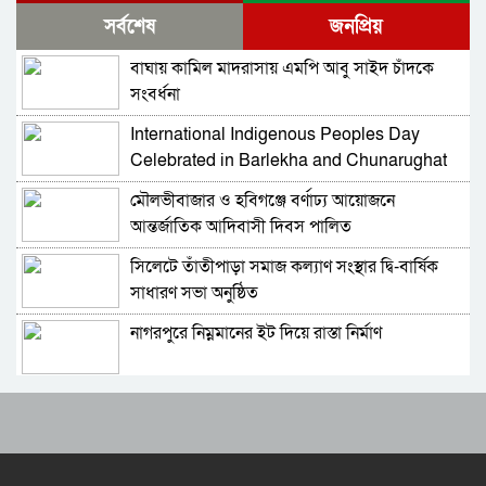
হেফাজত আমিরের সঙ্গে প্রধানমন্ত্রীর সাক্ষাৎ
সর্বশেষ
জনপ্রিয়
বাঘায় কামিল মাদরাসায় এমপি আবু সাইদ চাঁদকে
দেশে মোট ভোটার ১২ কোটি ৮৬ লাখ, তিন মাসে
সংবর্ধনা
বেড়েছে ৩ লাখ
International Indigenous Peoples Day
বিভ্রান্তিকর কথা বলে শান্তিশৃঙ্খলা বিনষ্ট করবেন না:
Celebrated in Barlekha and Chunarughat
প্রধানমন্ত্রী
মৌলভীবাজার ও হবিগঞ্জে বর্ণাঢ্য আয়োজনে
সালমান শাহ হত্যা মামলায় খল-অভিনেতা ডন আটক
আন্তর্জাতিক আদিবাসী দিবস পালিত
সিলেটে তাঁতীপাড়া সমাজ কল্যাণ সংস্থার দ্বি-বার্ষিক
নাগরপুরে এনসিপির আহ্বায়ক কমিটি অনুমোদন:
সাধারণ সভা অনুষ্ঠিত
আহ্বায়ক তারিয়াশ পলাশ, সদস্য সচিব সরদার
আশরাফ
নাগরপুরে নিম্নমানের ইট দিয়ে রাস্তা নির্মাণ
সবুজ বাংলাদেশ গড়ার প্রত্যয়ে সিলেটে বাবৌযুপ’র
দ্বিতীয় পর্যায়ে বৃক্ষরোপণ কর্মসূচি সম্পন্ন
রাষ্ট্রপতি পদে মির্জা ফখরুলের নাম চূড়ান্ত
আবারও আলিয়া মাদ্রাসা এলাকায় সংঘর্ষের আশঙ্কা,
পুলিশ মোতায়েন
হেফাজত আমিরের সঙ্গে প্রধানমন্ত্রীর সাক্ষাৎ
প্রাইভেট পড়ালে বন্ধ হবে এমপিও: সমাজকল্যাণ