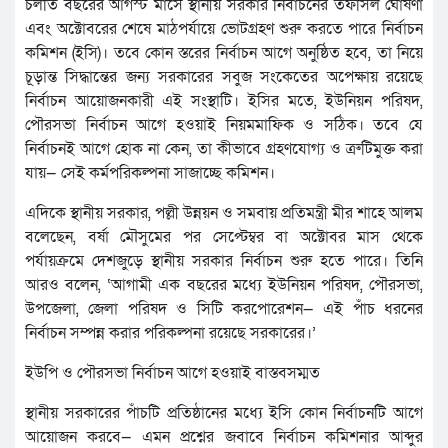
চলতি বছরের আগস্ট মাসে স্থানীয় সরকার নির্বাচনের তফসিল ঘোষণা
এবং অক্টোবরের শেষে মাঠপর্যায়ে ভোটগ্রহণ শুরু করতে পারে নির্বাচন
কমিশন (ইসি)। তবে কোন স্তরের নির্বাচন আগে অনুষ্ঠিত হবে, তা নিয়ে
চূড়ান্ত সিদ্ধান্তের জন্য সরকারের সবুজ সংকেতের অপেক্ষায় রয়েছে
নির্বাচন আয়োজনকারী এই সংস্থাটি। ইসির মতে, ইউনিয়ন পরিষদ,
পৌরসভা নির্বাচন আগে হওয়াই নিয়মমাফিক ও সঠিক। তবে যে
নির্বাচনই আগে হোক না কেন, তা কীভাবে গ্রহণযোগ্য ও ত্রুটিমুক্ত করা
যায়— সেই কর্মপরিকল্পনা সাজাচ্ছে কমিশন।
এদিকে স্থানীয় সরকার, পল্লী উন্নয়ন ও সমবায় প্রতিমন্ত্রী মীর শাহে আলম
বলেছেন, বর্ষা মৌসুমের পর সেপ্টেম্বর বা অক্টোবর মাস থেকে
পর্যায়ক্রমে দেশজুড়ে স্থানীয় সরকার নির্বাচন শুরু হতে পারে। তিনি
আরও বলেন, ‘আগামী এক বছরের মধ্যে ইউনিয়ন পরিষদ, পৌরসভা,
উপজেলা, জেলা পরিষদ ও সিটি করপোরেশন— এই পাঁচ ধরনের
নির্বাচন সম্পন্ন করার পরিকল্পনা রয়েছে সরকারের।’
ইউপি ও পৌরসভা নির্বাচন আগে হওয়াই বাস্তবসম্মত
স্থানীয় সরকারের পাঁচটি প্রতিষ্ঠানের মধ্যে ইসি কোন নির্বাচনটি আগে
আয়োজন করবে— এমন প্রশ্নের জবাবে নির্বাচন কমিশনার আব্দুর