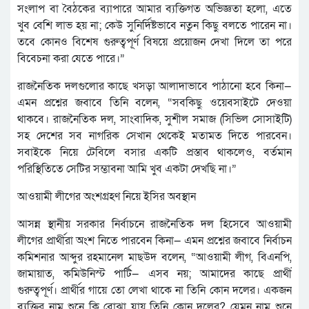
সংলাপ বা বৈঠকের ব্যাপারে আমার ব্যক্তিগত অভিজ্ঞতা হলো, এতে
খুব বেশি লাভ হয় না; কেউ সুনির্দিষ্টভাবে নতুন কিছু বলতে পারেন না।
তবে কোনও বিশেষ গুরুত্বপূর্ণ বিষয়ে প্রয়োজন দেখা দিলে তা পরে
বিবেচনা করা যেতে পারে।”
রাজনৈতিক দলগুলোর কাছে খসড়া আলাদাভাবে পাঠানো হবে কিনা—
এমন প্রশ্নের জবাবে তিনি বলেন, “সবকিছু ওয়েবসাইটে দেওয়া
থাকবে। রাজনৈতিক দল, সাংবাদিক, সুশীল সমাজ (সিভিল সোসাইটি)
সহ দেশের সব নাগরিক সেখান থেকেই মতামত দিতে পারবেন।
সবাইকে নিয়ে টেবিলে বসার একটি প্রস্তাব থাকলেও, বর্তমান
পরিস্থিতিতে সেটির সম্ভাবনা আমি খুব একটা দেখছি না।”
আওয়ামী লীগের অংশগ্রহণ নিয়ে ইসির অবস্থান
আসন্ন স্থানীয় সরকার নির্বাচনে রাজনৈতিক দল হিসেবে আওয়ামী
লীগের প্রার্থীরা অংশ নিতে পারবেন কিনা— এমন প্রশ্নের জবাবে নির্বাচন
কমিশনার আব্দুর রহমানেল মাছউদ বলেন, “আওয়ামী লীগ, বিএনপি,
জামায়াত, কমিউনিস্ট পার্টি— এসব নয়; আমাদের কাছে প্রার্থী
গুরুত্বপূর্ণ। প্রার্থীর গায়ে তো লেখা থাকে না তিনি কোন দলের। একজন
ব্যক্তির নাম শুনে কি বোঝা যায় তিনি কোন দলের? যেমন নাম শুনে