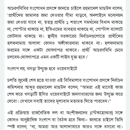
আচরণবিধির সংশোধন প্রসঙ্গে জানতে চাইলে রহমানেল মাছউদ বলেন,
‘প্রার্থীদের জামানত জমা দেওয়ার সীমা বাড়বে, অনলাইনে মনোনয়ন
জমা দেওয়া যাবে না, স্বতন্ত্র প্রার্থীর ১ শতাংশ সমর্থনের বিধান থাকছে
না, পোস্টার থাকছে না, ইভিএমের ব্যবহার থাকছে না, পোস্টাল ব্যালটে
ভোটদান থাকছে না। স্থানীয় সরকারের নির্বাচনগুলোতে প্রার্থীদের
হলফনামায় আলাদা কোনও অঙ্গীকারনামা থাকবে না। হলফনামায়
ফরমের সঙ্গে একটা ঘোষণাপত্র থাকবে। প্রার্থী আচরণবিধি মেনে
চলবেন-ঘোষণাপত্রে এমন একটি লাইন যুক্ত হবে।’
সংলাপ নয়, খসড়া উন্মুক্ত হবে ওয়েবসাইটে
চলতি জুনেই শেষ হতে যাওয়া এই বিধিমালার সংশোধন প্রসঙ্গে নির্বাচন
কমিশনার আব্দুর রহমানেল মাছউদ বলেন, “আমরা এই মাসেই কাজ
শেষ করে খসড়াটি ইসির ওয়েবসাইটে জনসাধারণের জন্য উন্মুক্ত করে
দেবো। সেখানে সবাই তাদের মূল্যবান মতামত দিতে পারবেন।”
এই প্রক্রিয়ায় রাজনৈতিক দল বা অংশীজনদের (স্টেকহোল্ডার) সঙ্গে
কোনও আনুষ্ঠানিক সংলাপ বা বৈঠক হবে কিনা— জানতে চাইলে তিনি
স্পষ্ট বলেন, “না, আমরা আর আলাদাভাবে কারও সঙ্গে বসবো না।