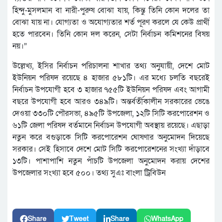
হিন্দু-মুসলমান বা নারী-পুরুষ বোঝা যায়, কিন্তু তিনি কোন দলের তা
বোঝা যায় না। যোগ্যতা ও অযোগ্যতার শর্ত পূরণ করলে যে কেউ প্রার্থী
হতে পারবেন। তিনি কোন দল করেন, সেটা নির্বাচন কমিশনের বিষয়
নয়।”
উল্লেখ্য, ইসির নির্বাচন পরিচালনা শাখার তথ্য অনুযায়ী, দেশে মোট
ইউনিয়ন পরিষদ রয়েছে ৪ হাজার ৫৮১টি। এর মধ্যে চলতি বছরেই
নির্বাচন উপযোগী হবে ৩ হাজার ৭৫৫টি ইউনিয়ন পরিষদ এবং আগামী
বছরে উপযোগী হবে আরও ৩৪৯টি। অন্তর্বর্তীকালীন সরকারের ভেঙে
দেওয়া ৩৩০টি পৌরসভা, ৪৯৫টি উপজেলা, ১২টি সিটি করপোরেশন ও
৬১টি জেলা পরিষদ বর্তমানে নির্বাচন উপযোগী অবস্থায় রয়েছে। এছাড়া
নতুন করে বগুড়াকে সিটি করপোরেশন ঘোষণার অনুমোদন দিয়েছে
সরকার। সেই হিসাবে দেশে মোট সিটি করপোরেশনের সংখ্যা দাঁড়াবে
১৩টি। পাশাপাশি নতুন পাঁচটি উপজেলা অনুমোদন করায় দেশের
উপজেলার সংখ্যা হবে ৫০০। তথ্য সুএঃ বাংলা ট্রিবিউন
Share
Tweet
Share
WhatsApp