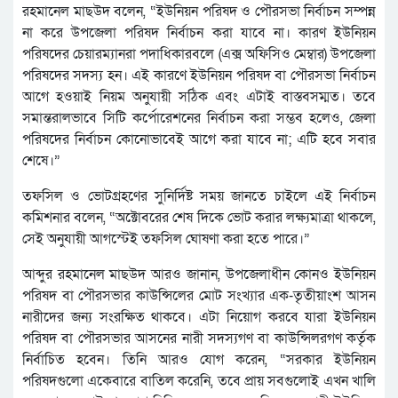
রহমানেল মাছউদ বলেন, “ইউনিয়ন পরিষদ ও পৌরসভা নির্বাচন সম্পন্ন
না করে উপজেলা পরিষদ নির্বাচন করা যাবে না। কারণ ইউনিয়ন
পরিষদের চেয়ারম্যানরা পদাধিকারবলে (এক্স অফিসিও মেম্বার) উপজেলা
পরিষদের সদস্য হন। এই কারণে ইউনিয়ন পরিষদ বা পৌরসভা নির্বাচন
আগে হওয়াই নিয়ম অনুযায়ী সঠিক এবং এটাই বাস্তবসম্মত। তবে
সমান্তরালভাবে সিটি কর্পোরেশনের নির্বাচন করা সম্ভব হলেও, জেলা
পরিষদের নির্বাচন কোনোভাবেই আগে করা যাবে না; এটি হবে সবার
শেষে।”
তফসিল ও ভোটগ্রহণের সুনির্দিষ্ট সময় জানতে চাইলে এই নির্বাচন
কমিশনার বলেন, “অক্টোবরের শেষ দিকে ভোট করার লক্ষ্যমাত্রা থাকলে,
সেই অনুযায়ী আগস্টেই তফসিল ঘোষণা করা হতে পারে।”
আব্দুর রহমানেল মাছউদ আরও জানান, উপজেলাধীন কোনও ইউনিয়ন
পরিষদ বা পৌরসভার কাউন্সিলের মোট সংখ্যার এক-তৃতীয়াংশ আসন
নারীদের জন্য সংরক্ষিত থাকবে। এটা নিয়োগ করবে যারা ইউনিয়ন
পরিষদ বা পৌরসভার আসনের নারী সদস্যগণ বা কাউন্সিলরগণ কর্তৃক
নির্বাচিত হবেন। তিনি আরও যোগ করেন, “সরকার ইউনিয়ন
পরিষদগুলো একেবারে বাতিল করেনি, তবে প্রায় সবগুলোই এখন খালি