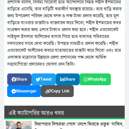
প্রশাসক বলেন, বৈষম্য বিরোধী ছাত্র আন্দোলনে নিহত শহীদ ইশমামের
বাড়িতে এসেছি, তার বাড়িটি ঝরাজীর্ণ অবস্থায় রয়েছে। তার বাড়ি করার
জন্য উপজেলা পরিষদ থেকে নগদ ৩ লক্ষ টাকা প্রদান করেছি, তার মূল
বাড়িতে যাওয়ার রাস্তাটাও বাস্তবায়ন করে দিবো, শহীদ ইশমামের কবর
সংরক্ষণ করার জন্য ২লাখ টাকাও প্রদান করা হবে। শহীদ এডভোকেট
সাইফুল ইসলাম আলিফের বাসায় গিয়ে তার বাবাসহ পরিবারের
সদস্যদের সাথে দেখা করেছি। উপহার সামগ্রীও প্রদান করেছি। শহীদ
এডভোকেট আলীফের কবরে যাতায়াতের রাস্তাটা করে দিবো এবং তার
এলাকায় মাদ্রাসার উন্নয়নে জেলা প্রশাসনের পক্ষ থেকে আর্থিক
সহযোগিতো প্রদানেরও ঘোষণা দেন তিনি।
Share
Tweet
Share
WhatsApp
Messenger
Copy Link
এই ক্যাটাগরির আরও খবর
নিরাপত্তার নিশ্চয়তা পেলে ‘দেশে ফিরতে প্রস্তুত’ সাকিব,