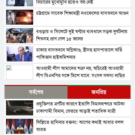
বিচারের মুখোমুখি হতেও ভয় নেই
চট্টগ্রামে সাবেক শিক্ষামন্ত্রী নওফেলের বাসভবনে আগুন
বগুড়ায় ও সিলেটে দুই ঘণ্টার ব্যবধানে সড়ক দুর্ঘটনায়
শিশুসহ প্রাণ গেল ১৫ জনের
ঢাকায় বাসভবনে অগ্নিকাণ্ড, স্ত্রীসহ হাসপাতালে ভর্তি
পাকিস্তান হাইকমিশনার
আওয়ামী লীগ আমাদের শত্রু নয়, অচিরেই আওয়ামী
লীগ বিএনপির সঙ্গে মিশে যাবে: সংসদ সদস্য নাছির
শহীদ আহসান জুলাই যোদ্ধা নন—দাবি বিএনপি নেতার,
সর্বশেষ
জনপ্রিয়
জামায়াত নেতা বললেন, ‘সারজিসও ছাত্রলীগ করতেন’
প্রযুক্তিগত ত্রুটির কারণে ইতালি বিমানবন্দরে আটকা
সাকিব আল হাসানের বাড়িতে পেট্রোল ঢেলে আগুন
ঢাকাগামী বিমান, ভেতরে আড়াই শতাধিক যাত্রী
দেওয়ার চেষ্টা, ভাঙচুর
দিল্লিতে হাসিনার বক্তব্য: আগের কথাই আবার বলল
গাজীপুর-৫ আসনের সাবেক এমপি আখতারুজ্জামান
ভারত
গ্রেপ্তার