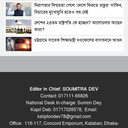
নিরাপত্তার নিশ্চয়তা পেলে ‘দেশে ফিরতে প্রস্তুত’ সাকিব,
ফেনীর পুলিশ সুপার; যত কিছুই করি না কেন, কারোরই
বিচারের মুখোমুখি হতেও ভয় নেই
মন রক্ষা করতে পারি না
দেশের ২৩তম রাষ্ট্রপতি কে হচ্ছেন? আলোচনায় আছেন
জুলাই গণঅভ্যুত্থান দিবসে হবিগঞ্জে শহীদদের প্রতি
কারা?
জেলা পুলিশের শ্রদ্ধা
চট্টগ্রামে সাবেক শিক্ষামন্ত্রী নওফেলের বাসভবনে আগুন
মৌলভীবাজারে যথাযোগ্য মর্যাদায় পালিত জুলাই
গণঅভ্যুত্থান দিবস
বাংলাদেশ-পাকিস্তানসহ ১৩ দেশের জোট, কমান্ডার
কুষ্টিয়ায় নানা আয়োজনে জুলাই গণঅভ্যুত্থান দিবস
নিয়োগ দিল সৌদি আরব
পালিত
ভারতের চিকেন নেক নিয়ে নতুন পরিকল্পনা
বহিরাগতদের নিয়ে র‍্যালি করার অভিযোগকে কেন্দ্র
করে বরিশাল বিশ্ববিদ্যালয়ে ছাত্রদল-শিবির সংঘর্ষ,
Editor in Chief: SOUMITRA DEV
আহত ১০
জাতীয় সংসদের বিশেষ অধিবেশন ডাকা হচ্ছে
বেগম রোকেয়া বিশ্ববিদ্যালয়ে ছাত্রদল-শিবির সংঘর্ষ,
Contact: 017111-66826
আহত অন্তত ২০
National Desk In-charge: Sumon Dey.
Kapil Deb: 01717026578, Email:
বগুড়ায় ও সিলেটে দুই ঘণ্টার ব্যবধানে সড়ক দুর্ঘটনায়
মদপান করে দুই রুশ নাগরিকের মারামারিতে
ksliptondev78@gmail.com
শিশুসহ প্রাণ গেল ১৫ জনের
একজনের মৃত্যু, আরেকজন আইসিইউতে
Office: 116-117, Concord Emporium, Kataban, Dhaka-
শুভেন্দুর কৌশলে বদলে যাচ্ছে পশ্চিমবঙ্গের রাজনীতির