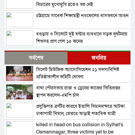
বিচারের মুখোমুখি হতেও ভয় নেই
চট্টগ্রামে সাবেক শিক্ষামন্ত্রী নওফেলের বাসভবনে আগুন
বগুড়ায় ও সিলেটে দুই ঘণ্টার ব্যবধানে সড়ক দুর্ঘটনায়
শিশুসহ প্রাণ গেল ১৫ জনের
ঢাকায় বাসভবনে অগ্নিকাণ্ড, স্ত্রীসহ হাসপাতালে ভর্তি
সর্বশেষ
জনপ্রিয়
পাকিস্তান হাইকমিশনার
সিলেট মিউজিক অ্যাসোসিয়েশন ২১ সদস্যবিশিষ্ট
আওয়ামী লীগ আমাদের শত্রু নয়, অচিরেই আওয়ামী
প্রতিষ্ঠাকালীন কমিটি ঘোষণা
লীগ বিএনপির সঙ্গে মিশে যাবে: সংসদ সদস্য নাছির
বাঘা পৌরসভায় রাস্তা ও ড্রেনের কাজের ভিত্তিপ্রস্তর
শহীদ আহসান জুলাই যোদ্ধা নন—দাবি বিএনপি নেতার,
স্থাপন করলেন-এমপি চাঁদ
জামায়াত নেতা বললেন, ‘সারজিসও ছাত্রলীগ করতেন’
প্রযুক্তিগত ত্রুটির কারণে ইতালি বিমানবন্দরে আটকা
সাকিব আল হাসানের বাড়িতে পেট্রোল ঢেলে আগুন
ঢাকাগামী বিমান, ভেতরে আড়াই শতাধিক যাত্রী
দেওয়ার চেষ্টা, ভাঙচুর
killed in head-on bus collision in Sylhet’s
গাজীপুর-৫ আসনের সাবেক এমপি আখতারুজ্জামান
Osmaninagar; three victims yet to be
গ্রেপ্তার