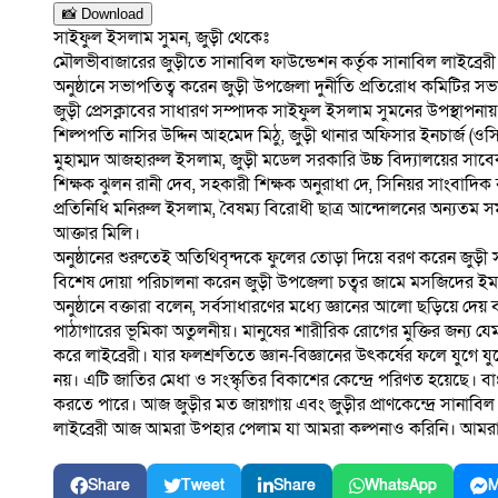
📸 Download
সাইফুল ইসলাম সুমন, জুড়ী থেকেঃ
মৌলভীবাজারের জুড়ীতে সানাবিল ফাউন্ডেশন কর্তৃক সানাবিল লাইব্রেরী ও
অনুষ্ঠানে সভাপতিত্ব করেন জুড়ী উপজেলা দুর্নীতি প্রতিরোধ কমিটির স
জুড়ী প্রেসক্লাবের সাধারণ সম্পাদক সাইফুল ইসলাম সুমনের উপস্থাপনায়
শিল্পপতি নাসির উদ্দিন আহমেদ মিঠু, জুড়ী থানার অফিসার ইনচার্জ (ওসি
মুহাম্মদ আজহারুল ইসলাম, জুড়ী মডেল সরকারি উচ্চ বিদ্যালয়ের সাবেক
শিক্ষক ঝুলন রানী দেব, সহকারী শিক্ষক অনুরাধা দে, সিনিয়র সাংবাদি
প্রতিনিধি মনিরুল ইসলাম, বৈষম্য বিরোধী ছাত্র আন্দোলনের অন্যতম
আক্তার মিলি।
অনুষ্ঠানের শুরুতেই অতিথিবৃন্দকে ফুলের তোড়া দিয়ে বরণ করেন জুড়ী 
বিশেষ দোয়া পরিচালনা করেন জুড়ী উপজেলা চত্বর জামে মসজিদের ই
অনুষ্ঠানে বক্তারা বলেন, সর্বসাধারণের মধ্যে জ্ঞানের আলো ছড়িয়ে দেয়
পাঠাগারের ভূমিকা অতুলনীয়। মানুষের শারীরিক রোগের মুক্তির জন্য যেমন প
করে লাইব্রেরী। যার ফলশ্রুতিতে জ্ঞান-বিজ্ঞানের উৎকর্ষের ফলে যুগে 
নয়। এটি জাতির মেধা ও সংস্কৃতির বিকাশের কেন্দ্রে পরিণত হয়েছে। বাংল
করতে পারে। আজ জুড়ীর মত জায়গায় এবং জুড়ীর প্রাণকেন্দ্রে সানাবিল 
লাইব্রেরী আজ আমরা উপহার পেলাম যা আমরা কল্পনাও করিনি। আমরা মন
Share
Tweet
Share
WhatsApp
M