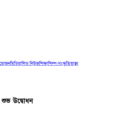
আয়োজন
মিডিয়া
লিড নিউজ
শিক্ষা
শিল্প-সংস্কৃতি
স্বাস্থ্য
 শুভ উদ্বোধন