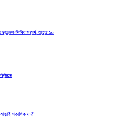
য়ে ছাত্রদল-শিবির সংঘর্ষ, আহত ১০
সিইউতে
ে আড়াই শতাধিক যাত্রী