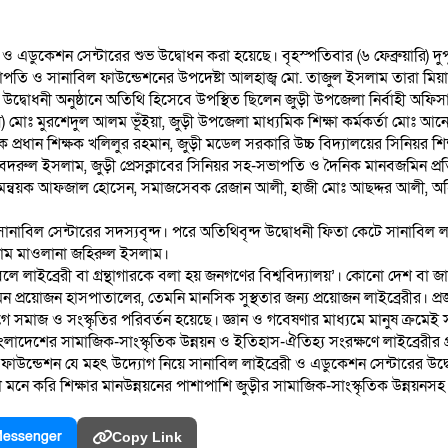
 এডুকেশন সেন্টারের শুভ উদ্বোধন করা হয়েছে। বৃহস্পতিবার (৬ ফেব্রুয়ারি) দ
ভাপতি ও সানাবিল ফাউন্ডেশনের উপদেষ্টা আলহাজ্ব মো. তাজুল ইসলাম তারা মিয়
 উদ্বোধনী অনুষ্ঠানে অতিথি হিসেবে উপস্থিত ছিলেন জুড়ী উপজেলা নির্বাহী অফিসার
) মোঃ মুরশেদুল আলম ভূঁইয়া, জুড়ী উপজেলা মাধ্যমিক শিক্ষা কর্মকর্তা মোঃ আনো
 প্রধান শিক্ষক খলিলুর রহমান, জুড়ী মডেল সরকারি উচ্চ বিদ্যালয়ের সিনিয়র শ
ক বদরুল ইসলাম, জুড়ী প্রেসক্লাবের সিনিয়র সহ-সভাপতি ও দৈনিক মানবজমিন প্র
 সমন্বয়ক আফজাল হোসেন, সমাজসেবক রেজান আলী, হাজী মোঃ আছদ্দর আলী, অহি
সানাবিল সেন্টারের সদস্যবৃন্দ। পরে অতিথিবৃন্দ উদ্বোধনী ফিতা কেটে সানাবিল 
মাম মাওলানা জহিরুল ইসলাম।
 বলে লাইব্রেরী বা গ্রন্থাগারকে বলা হয় জনগণের বিশ্ববিদ্যালয়’। কোনো দেশ বা জ
্রয়োজন হাসপাতালের, তেমনি মানসিক সুস্থতার জন্য প্রয়োজন লাইব্রেরীর। প্রজন্ম থ
যুগে সমাজ ও সংস্কৃতির পরিবর্তন হয়েছে। জ্ঞান ও গবেষণার মাধ্যমে মানুষ ক্রমে
াদেশের সামাজিক-সাংস্কৃতিক উন্নয়ন ও ইতিহাস-ঐতিহ্য সংরক্ষণে লাইব্রেরীর প্রয়
ফাউন্ডেশন যে মহৎ উদ্যোগ নিয়ে সানাবিল লাইব্রেরী ও এডুকেশন সেন্টারের উদ্বো
ে করি শিক্ষার মানউন্নয়নের পাশাপাশি জুড়ীর সামাজিক-সাংস্কৃতিক উন্নয়ন
essenger
Copy Link