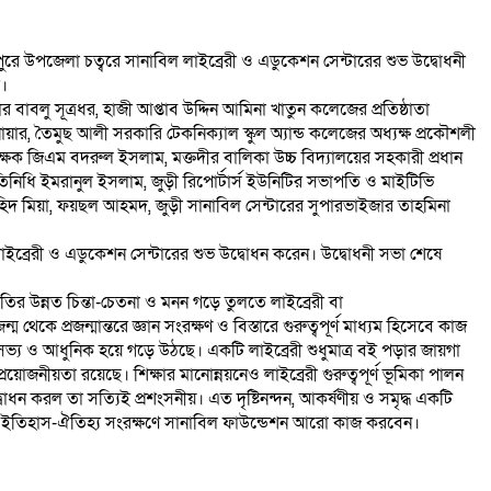
ুপুরে উপজেলা চত্বরে সানাবিল লাইব্রেরী ও এডুকেশন সেন্টারের শুভ উদ্বোধনী
া।
 বাবলু সূত্রধর, হাজী আপ্তাব উদ্দিন আমিনা খাতুন কলেজের প্রতিষ্ঠাতা
য়ার, তৈমুছ আলী সরকারি টেকনিক্যাল স্কুল অ্যান্ড কলেজের অধ্যক্ষ প্রকৌশলী
িক্ষক জিএম বদরুল ইসলাম, মক্তদীর বালিকা উচ্চ বিদ্যালয়ের সহকারী প্রধান
তিনিধি ইমরানুল ইসলাম, জুড়ী রিপোর্টার্স ইউনিটির সভাপতি ও মাইটিভি
দ মিয়া, ফয়ছল আহমদ, জুড়ী সানাবিল সেন্টারের সুপারভাইজার তাহমিনা
লাইব্রেরী ও এডুকেশন সেন্টারের শুভ উদ্বোধন করেন। উদ্বোধনী সভা শেষে
াতির উন্নত চিন্তা-চেতনা ও মনন গড়ে তুলতে লাইব্রেরী বা
েকে প্রজন্মান্তরে জ্ঞান সংরক্ষণ ও বিস্তারে গুরুত্বপূর্ণ মাধ্যম হিসেবে কাজ
ই সভ্য ও আধুনিক হয়ে গড়ে উঠছে। একটি লাইব্রেরী শুধুমাত্র বই পড়ার জায়গা
োজনীয়তা রয়েছে। শিক্ষার মানোন্নয়নেও লাইব্রেরী গুরুত্বপূর্ণ ভূমিকা পালন
ধন করল তা সত্যিই প্রশংসনীয়। এত দৃষ্টিনন্দন, আকর্ষণীয় ও সমৃদ্ধ একটি
সহ ইতিহাস-ঐতিহ্য সংরক্ষণে সানাবিল ফাউন্ডেশন আরো কাজ করবেন।