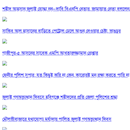
শহীদ আহসান জুলাই যোদ্ধা নন—দাবি বিএনপি নেতার, জামায়াত নেতা বললেন,
সাকিব আল হাসানের বাড়িতে পেট্রোল ঢেলে আগুন দেওয়ার চেষ্টা, ভাঙচুর
গাজীপুর-৫ আসনের সাবেক এমপি আখতারুজ্জামান গ্রেপ্তার
ফেনীর পুলিশ সুপার; যত কিছুই করি না কেন, কারোরই মন রক্ষা করতে পারি না
জুলাই গণঅভ্যুত্থান দিবসে হবিগঞ্জে শহীদদের প্রতি জেলা পুলিশের শ্রদ্ধা
মৌলভীবাজারে যথাযোগ্য মর্যাদায় পালিত জুলাই গণঅভ্যুত্থান দিবস