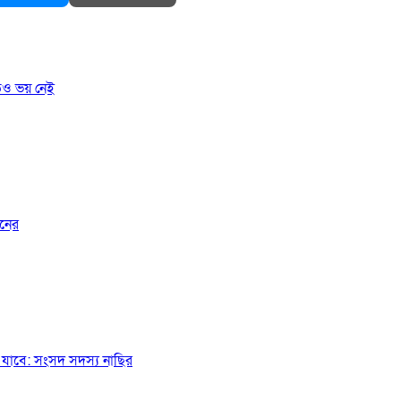
তেও ভয় নেই
জনের
যাবে: সংসদ সদস্য নাছির