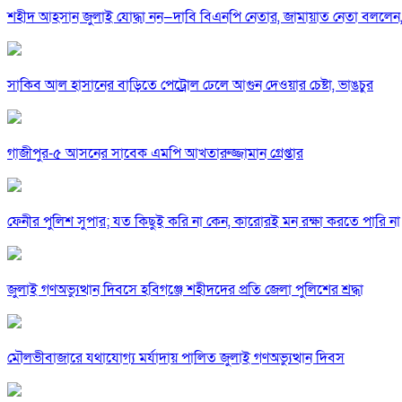
শহীদ আহসান জুলাই যোদ্ধা নন—দাবি বিএনপি নেতার, জামায়াত নেতা বললেন,
সাকিব আল হাসানের বাড়িতে পেট্রোল ঢেলে আগুন দেওয়ার চেষ্টা, ভাঙচুর
গাজীপুর-৫ আসনের সাবেক এমপি আখতারুজ্জামান গ্রেপ্তার
ফেনীর পুলিশ সুপার; যত কিছুই করি না কেন, কারোরই মন রক্ষা করতে পারি না
জুলাই গণঅভ্যুত্থান দিবসে হবিগঞ্জে শহীদদের প্রতি জেলা পুলিশের শ্রদ্ধা
মৌলভীবাজারে যথাযোগ্য মর্যাদায় পালিত জুলাই গণঅভ্যুত্থান দিবস