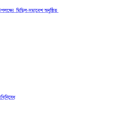
উপলক্ষ্যে মিছিল-সমাবেশ অনুষ্ঠিত
িধিনিষেধ