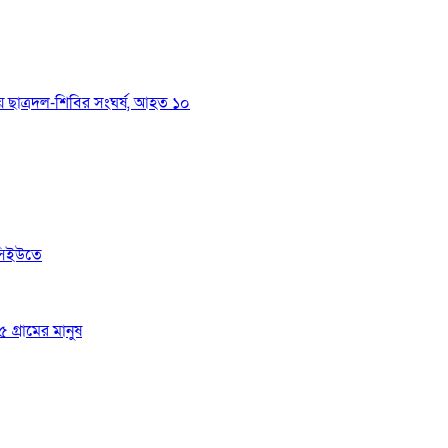
য়ে ছাত্রদল-শিবির সংঘর্ষ, আহত ১০
সিইউতে
 গ্রামের মানুষ