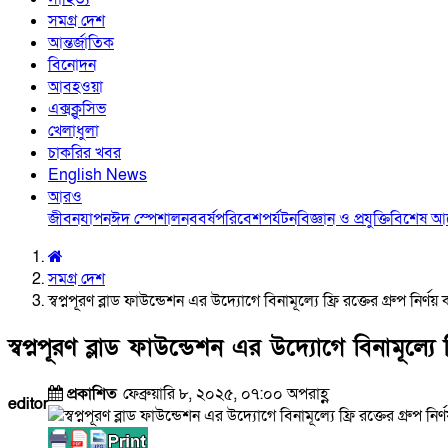
সমগ্র দেশ
আন্তর্জাতিক
বিনোদন
আবহওয়া
এক্সক্লুসিভ
খেলাধুলা
চাকরির খবর
English News
আরও
জীবনযাপন
ঈদ স্পেশাল
নববর্ষ
পরিবেশ
পর্যটন
বিজ্ঞান ও প্রযুক্তি
বিশেষ 
সমগ্র দেশ
স্বপ্নপূরণ ব্লাড ফাউন্ডেশন এর উদ্যোগে বিনামূল্যে ফ্রি রক্তের গ্রুপ নির্ণয় 
স্বপ্নপূরণ ব্লাড ফাউন্ডেশন এর উদ্যোগে বিনামূল্যে ফ্
প্রকাশিত
ফেব্রুয়ারি ৮, ২০২৫, ০৭:০০ অপরাহ্ণ
editor