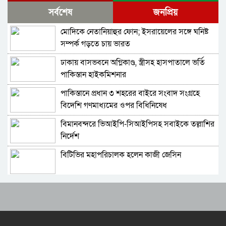
শেখ হাসিনার সঙ্গে সংবাদ সম্মেলনে থাকছেন সজীব
সর্বশেষ
জনপ্রিয়
ওয়াজেদ জয়
মোদিকে নেতানিয়াহুর ফোন; ইসরায়েলের সঙ্গে ঘনিষ্ট
ক্ষমতাচ্যুতির দুই বছর: ৫ অগাস্ট ‘ভার্চুয়ালি সামনে
সম্পর্ক গড়তে চায় ভারত
আসছেন’ হাসিনা
ঢাকায় বাসভবনে অগ্নিকাণ্ড, স্ত্রীসহ হাসপাতালে ভর্তি
লোহাগাড়ায় প্রাইভেটকারে বিশেষ কৌশলে লুকানো ১৬
পাকিস্তান হাইকমিশনার
হাজার পিস ইয়াবাসহ গ্রেফতার- ৪
পাকিস্তানে প্রধান ৩ শহরের বাইরে সংবাদ সংগ্রহে
১১ দলের লিয়াজোঁ কমিটির বৈঠক, ৫ আগস্ট সমাবেশ
বিদেশি গণমাধ্যমের ওপর বিধিনিষেধ
বিমানবন্দরে ভিআইপি-সিআইপিসহ সবাইকে তল্লাশির
হাতকড়া আমাদের কাছে নববধূর চুড়ির মতো: কাদের
নির্দেশ
সিদ্দিকী
বিটিভির মহাপরিচালক হলেন কাজী জেসিন
শাপলা চত্বর ‘গণহত্যা’ মামলায় লতিফ সিদ্দিকী গ্রেপ্তার
র‍্যাব বিলুপ্ত করে আনা হচ্ছে নতুন বাহিনী
সুনির্দিষ্ট মামলা ছাড়া গ্রেপ্তার নয়: হাইকোর্টের আদেশ
স্থগিত
ভারত সফরের সিদ্ধান্ত প্রধানমন্ত্রী নেবেন: পররাষ্ট্র
বিচারিক ক্ষমতা হারালেন সেই বিচারক, তাৎক্ষণিক