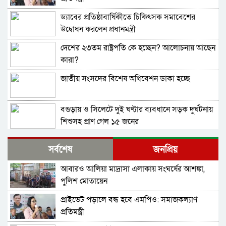
ড্যাবের প্রতিষ্ঠাবার্ষিকীতে চিকিৎসক সমাবেশের
উদ্বোধন করলেন প্রধানমন্ত্রী
দেশের ২৩তম রাষ্ট্রপতি কে হচ্ছেন? আলোচনায় আছেন
কারা?
জাতীয় সংসদের বিশেষ অধিবেশন ডাকা হচ্ছে
বগুড়ায় ও সিলেটে দুই ঘণ্টার ব্যবধানে সড়ক দুর্ঘটনায়
শিশুসহ প্রাণ গেল ১৫ জনের
বিমানবন্দরে ভিআইপি-সিআইপিসহ সবাইকে তল্লাশির
সর্বশেষ
জনপ্রিয়
নির্দেশ
আবারও আলিয়া মাদ্রাসা এলাকায় সংঘর্ষের আশঙ্কা,
বিটিভির মহাপরিচালক হলেন কাজী জেসিন
পুলিশ মোতায়েন
প্রাইভেট পড়ালে বন্ধ হবে এমপিও: সমাজকল্যাণ
র‍্যাব বিলুপ্ত করে আনা হচ্ছে নতুন বাহিনী
প্রতিমন্ত্রী