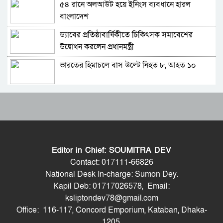
৫৪ রানে অলআউট হয়ে ইনিংস ব্যবধানে হারল
ভারত সফরের সিদ্ধান্ত প্রধানমন্ত্রী নেবেন: পররাষ্ট্র
বাংলাদেশ
প্রতিমন্ত্রী
ড্যাবের প্রতিষ্ঠাবার্ষিকীতে চিকিৎসক সমাবেশের
সচিব পদে পদোন্নতি পেলেন জেসমিন নাহার
উদ্বোধন করলেন প্রধানমন্ত্রী
ভারতের হিমাচলে বাস উল্টে নিহত ৮, আহত ১০
পুলিশের ৭ কর্মকর্তাকে বদলি
ট্রাম্পের ‘অবৈধ ইরান যুদ্ধ’ বন্ধে মার্কিন সিনেটরদের
পাইপলাইনের মাধ্যমে ভারত থেকে আরও বেশি
প্রস্তাব
ডিজেল চেয়েছি: জ্বালানিমন্ত্রী
ভারত-চীনসহ ৫টি দেশের ওপর ১০০ শতাংশ শুল্ক
যথাযোগ্য মর্যাদায় সিলেটে জুলাই গণঅভ্যুত্থান দিবস
আরোপের বিল পাস মার্কিন সিনেটে
পালিত
Editor in Chief: SOUMITRA DEV
বিশ্বকাপে মেসিকে হত্যার হুমকি, ফাঁস হলো ভয়ংকর
শেখ হাসিনাকে কথা বলতে দেওয়া দুই দেশের
Contact: 017111-66826
নথি
সম্পর্কের জন্য ক্ষতিকর: পররাষ্ট্র মন্ত্রণালয়
National Desk In-charge: Sumon Dey.
Kapil Deb: 01717026578, Email:
সিলেট মিউজিক অ্যাসোসিয়েশন ২১ সদস্যবিশিষ্ট
ভিডিও ডকুমেন্টারি প্রদর্শনের পর ‘ভুয়া’ স্লোগান, জুলাই
ksliptondev78@gmail.com
প্রতিষ্ঠাকালীন কমিটি ঘোষণা
যোদ্ধা ও শহিদ পরিবারের সংবর্ধনা অনুষ্ঠানে হট্টগোল
Office: 116-117, Concord Emporium, Kataban, Dhaka-
বাঘা পৌরসভায় রাস্তা ও ড্রেনের কাজের ভিত্তিপ্রস্তর
1205.