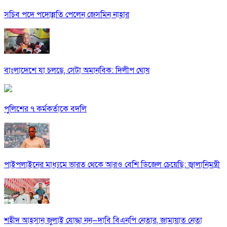
সচিব পদে পদোন্নতি পেলেন জেসমিন নাহার
বাংলাদেশে যা চলছে, সেটা অমানবিক: দিলীপ ঘোষ
পুলিশের ৭ কর্মকর্তাকে বদলি
পাইপলাইনের মাধ্যমে ভারত থেকে আরও বেশি ডিজেল চেয়েছি: জ্বালানিমন্ত্রী
শহীদ আহসান জুলাই যোদ্ধা নন—দাবি বিএনপি নেতার, জামায়াত নেতা