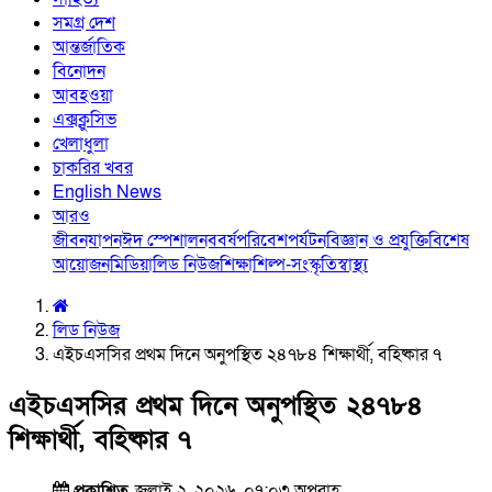
সমগ্র দেশ
আন্তর্জাতিক
বিনোদন
আবহওয়া
এক্সক্লুসিভ
খেলাধুলা
চাকরির খবর
English News
আরও
জীবনযাপন
ঈদ স্পেশাল
নববর্ষ
পরিবেশ
পর্যটন
বিজ্ঞান ও প্রযুক্তি
বিশেষ
আয়োজন
মিডিয়া
লিড নিউজ
শিক্ষা
শিল্প-সংস্কৃতি
স্বাস্থ্য
লিড নিউজ
এইচএসসির প্রথম দিনে অনুপস্থিত ২৪৭৮৪ শিক্ষার্থী, বহিষ্কার ৭
এইচএসসির প্রথম দিনে অনুপস্থিত ২৪৭৮৪
শিক্ষার্থী, বহিষ্কার ৭
প্রকাশিত
জুলাই ২, ২০২৬, ০৭:০৩ অপরাহ্ণ