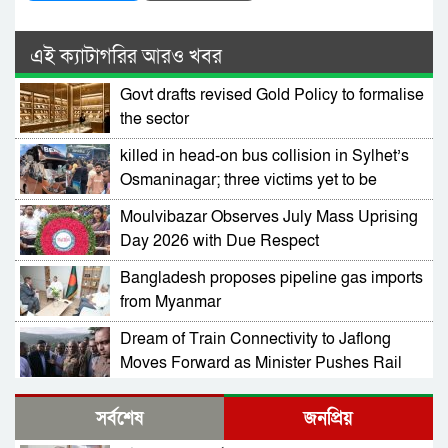
এই ক্যাটাগরির আরও খবর
Govt drafts revised Gold Policy to formalise
the sector
killed in head-on bus collision in Sylhet’s
Osmaninagar; three victims yet to be
identified
Moulvibazar Observes July Mass Uprising
Day 2026 with Due Respect
Bangladesh proposes pipeline gas imports
from Myanmar
Dream of Train Connectivity to Jaflong
Moves Forward as Minister Pushes Rail
Development in Sylhet
Mystery Deaths Spark Concern in Lakhai;
সর্বশেষ
জনপ্রিয়
Alcohol-Based Liquid Consumption