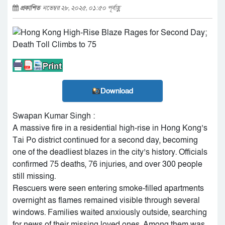
প্রকাশিত
নভেম্বর ২৮, ২০২৫, ০১:৫০ পূর্বাহ্ণ
Download
Swapan Kumar Singh :
A massive fire in a residential high-rise in Hong Kong’s
Tai Po district continued for a second day, becoming
one of the deadliest blazes in the city’s history. Officials
confirmed 75 deaths, 76 injuries, and over 300 people
still missing.
Rescuers were seen entering smoke-filled apartments
overnight as flames remained visible through several
windows. Families waited anxiously outside, searching
for news of their missing loved ones. Among them was