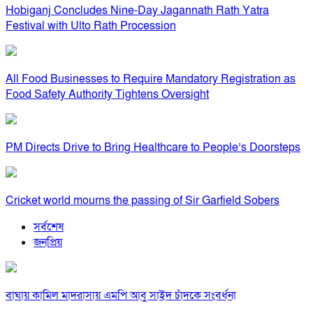
Hobiganj Concludes Nine-Day Jagannath Rath Yatra
Festival with Ulto Rath Procession
All Food Businesses to Require Mandatory Registration as
Food Safety Authority Tightens Oversight
PM Directs Drive to Bring Healthcare to People’s Doorsteps
Cricket world mourns the passing of Sir Garfield Sobers
সর্বশেষ
জনপ্রিয়
বাঘায় কামিল মাদরাসায় এমপি আবু সাইদ চাঁদকে সংবর্ধনা