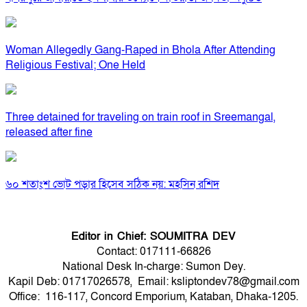
Woman Allegedly Gang-Raped in Bhola After Attending
Religious Festival; One Held
Three detained for traveling on train roof in Sreemangal,
released after fine
৬০ শতাংশ ভোট পড়ার হিসেব সঠিক নয়: মহসিন রশিদ
Editor in Chief: SOUMITRA DEV
Contact: 017111-66826
National Desk In-charge: Sumon Dey.
Kapil Deb: 01717026578, Email: ksliptondev78@gmail.com
Office: 116-117, Concord Emporium, Kataban, Dhaka-1205.