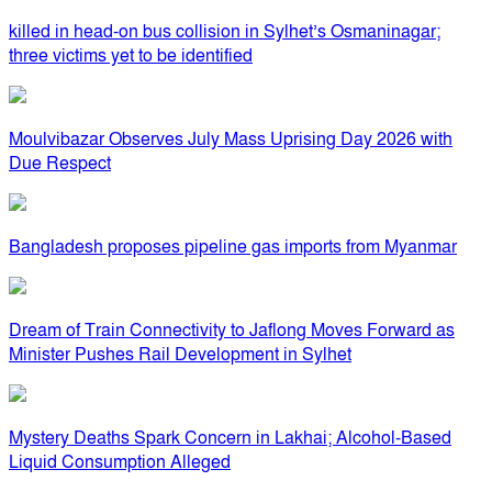
killed in head-on bus collision in Sylhet’s Osmaninagar;
three victims yet to be identified
Moulvibazar Observes July Mass Uprising Day 2026 with
Due Respect
Bangladesh proposes pipeline gas imports from Myanmar
Dream of Train Connectivity to Jaflong Moves Forward as
Minister Pushes Rail Development in Sylhet
Mystery Deaths Spark Concern in Lakhai; Alcohol-Based
Liquid Consumption Alleged