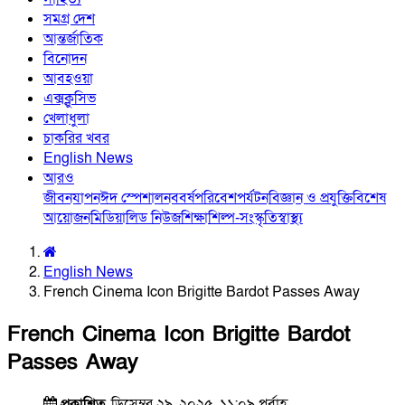
সমগ্র দেশ
আন্তর্জাতিক
বিনোদন
আবহওয়া
এক্সক্লুসিভ
খেলাধুলা
চাকরির খবর
English News
আরও
জীবনযাপন
ঈদ স্পেশাল
নববর্ষ
পরিবেশ
পর্যটন
বিজ্ঞান ও প্রযুক্তি
বিশেষ
আয়োজন
মিডিয়া
লিড নিউজ
শিক্ষা
শিল্প-সংস্কৃতি
স্বাস্থ্য
English News
French Cinema Icon Brigitte Bardot Passes Away
French Cinema Icon Brigitte Bardot
Passes Away
প্রকাশিত
ডিসেম্বর ২৯, ২০২৫, ১১:০৯ পূর্বাহ্ণ