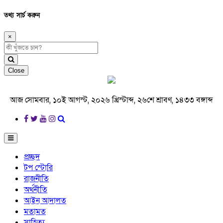
তথ্য সার্চ করুন
×
Close
আজ সোমবার, ১০ই আগস্ট, ২০২৬ খ্রিস্টাব্দ, ২৬শে শ্রাবণ, ১৪৩৩ বঙ্গাব্দ
প্রচ্ছদ
টপ স্টোরি
রাজনীতি
অর্থনীতি
আইন আদালত
মতামত
সাহিত্য