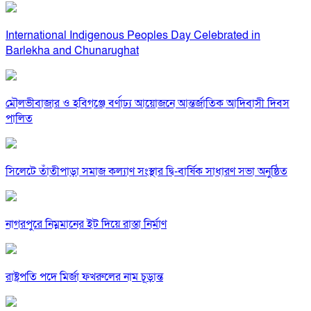
International Indigenous Peoples Day Celebrated in
Barlekha and Chunarughat
মৌলভীবাজার ও হবিগঞ্জে বর্ণাঢ্য আয়োজনে আন্তর্জাতিক আদিবাসী দিবস
পালিত
সিলেটে তাঁতীপাড়া সমাজ কল্যাণ সংস্থার দ্বি-বার্ষিক সাধারণ সভা অনুষ্ঠিত
নাগরপুরে নিম্নমানের ইট দিয়ে রাস্তা নির্মাণ
রাষ্ট্রপতি পদে মির্জা ফখরুলের নাম চূড়ান্ত