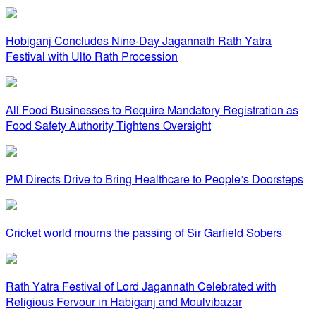
Hobiganj Concludes Nine-Day Jagannath Rath Yatra
Festival with Ulto Rath Procession
All Food Businesses to Require Mandatory Registration as
Food Safety Authority Tightens Oversight
PM Directs Drive to Bring Healthcare to People’s Doorsteps
Cricket world mourns the passing of Sir Garfield Sobers
Rath Yatra Festival of Lord Jagannath Celebrated with
Religious Fervour in Habiganj and Moulvibazar