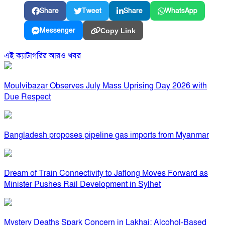
Share
Tweet
Share
WhatsApp
Messenger
Copy Link
এই ক্যাটাগরির আরও খবর
Moulvibazar Observes July Mass Uprising Day 2026 with
Due Respect
Bangladesh proposes pipeline gas imports from Myanmar
Dream of Train Connectivity to Jaflong Moves Forward as
Minister Pushes Rail Development in Sylhet
Mystery Deaths Spark Concern in Lakhai; Alcohol-Based