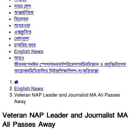
সমগ্র দেশ
আন্তর্জাতিক
বিনোদন
আবহওয়া
এক্সক্লুসিভ
খেলাধুলা
চাকরির খবর
English News
আরও
জীবনযাপন
ঈদ স্পেশাল
নববর্ষ
পরিবেশ
পর্যটন
বিজ্ঞান ও প্রযুক্তি
বিশেষ
আয়োজন
মিডিয়া
লিড নিউজ
শিক্ষা
শিল্প-সংস্কৃতি
স্বাস্থ্য
English News
Veteran NAP Leader and Journalist MA Ali Passes
Away
Veteran NAP Leader and Journalist MA
Ali Passes Away