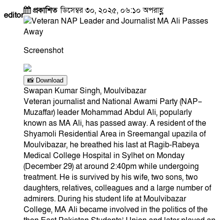
প্রকাশিত
ডিসেম্বর ৩০, ২০২৫, ০৬:১০ অপরাহ্ণ
editor
Screenshot
📸 Download
Swapan Kumar Singh, Moulvibazar
Veteran journalist and National Awami Party (NAP–
Muzaffar) leader Mohammad Abdul Ali, popularly
known as MA Ali, has passed away. A resident of the
Shyamoli Residential Area in Sreemangal upazila of
Moulvibazar, he breathed his last at Ragib-Rabeya
Medical College Hospital in Sylhet on Monday
(December 29) at around 2:40pm while undergoing
treatment. He is survived by his wife, two sons, two
daughters, relatives, colleagues and a large number of
admirers. During his student life at Moulvibazar
College, MA Ali became involved in the politics of the