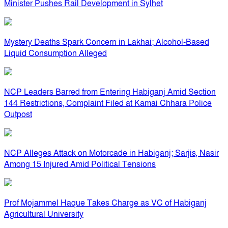
Minister Pushes Rail Development in Sylhet
Mystery Deaths Spark Concern in Lakhai; Alcohol-Based
Liquid Consumption Alleged
NCP Leaders Barred from Entering Habiganj Amid Section
144 Restrictions, Complaint Filed at Kamai Chhara Police
Outpost
NCP Alleges Attack on Motorcade in Habiganj; Sarjis, Nasir
Among 15 Injured Amid Political Tensions
Prof Mojammel Haque Takes Charge as VC of Habiganj
Agricultural University