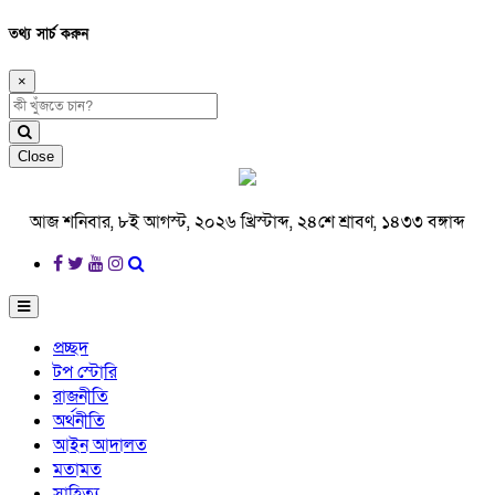
তথ্য সার্চ করুন
×
Close
আজ শনিবার, ৮ই আগস্ট, ২০২৬ খ্রিস্টাব্দ, ২৪শে শ্রাবণ, ১৪৩৩ বঙ্গাব্দ
প্রচ্ছদ
টপ স্টোরি
রাজনীতি
অর্থনীতি
আইন আদালত
মতামত
সাহিত্য