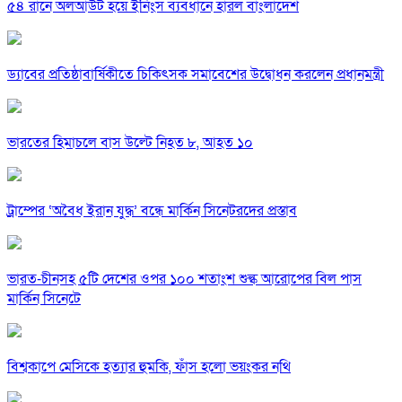
৫৪ রানে অলআউট হয়ে ইনিংস ব্যবধানে হারল বাংলাদেশ
ড্যাবের প্রতিষ্ঠাবার্ষিকীতে চিকিৎসক সমাবেশের উদ্বোধন করলেন প্রধানমন্ত্রী
ভারতের হিমাচলে বাস উল্টে নিহত ৮, আহত ১০
ট্রাম্পের ‘অবৈধ ইরান যুদ্ধ’ বন্ধে মার্কিন সিনেটরদের প্রস্তাব
ভারত-চীনসহ ৫টি দেশের ওপর ১০০ শতাংশ শুল্ক আরোপের বিল পাস
মার্কিন সিনেটে
বিশ্বকাপে মেসিকে হত্যার হুমকি, ফাঁস হলো ভয়ংকর নথি