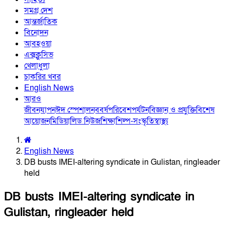
সমগ্র দেশ
আন্তর্জাতিক
বিনোদন
আবহওয়া
এক্সক্লুসিভ
খেলাধুলা
চাকরির খবর
English News
আরও
জীবনযাপন
ঈদ স্পেশাল
নববর্ষ
পরিবেশ
পর্যটন
বিজ্ঞান ও প্রযুক্তি
বিশেষ
আয়োজন
মিডিয়া
লিড নিউজ
শিক্ষা
শিল্প-সংস্কৃতি
স্বাস্থ্য
English News
DB busts IMEI-altering syndicate in Gulistan, ringleader
held
DB busts IMEI-altering syndicate in
Gulistan, ringleader held