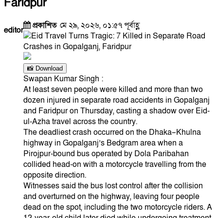
Faridpur
প্রকাশিত
মে ২৯, ২০২৬, ০১:৫৭ পূর্বাহ্ণ
editor
📸 Download
Swapan Kumar Singh :
At least seven people were killed and more than two
dozen injured in separate road accidents in Gopalganj
and Faridpur on Thursday, casting a shadow over Eid-
ul-Azha travel across the country.
The deadliest crash occurred on the Dhaka–Khulna
highway in Gopalganj’s Bedgram area when a
Pirojpur-bound bus operated by Dola Paribahan
collided head-on with a motorcycle travelling from the
opposite direction.
Witnesses said the bus lost control after the collision
and overturned on the highway, leaving four people
dead on the spot, including the two motorcycle riders. A