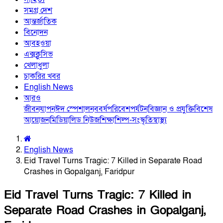
সমগ্র দেশ
আন্তর্জাতিক
বিনোদন
আবহওয়া
এক্সক্লুসিভ
খেলাধুলা
চাকরির খবর
English News
আরও
জীবনযাপন
ঈদ স্পেশাল
নববর্ষ
পরিবেশ
পর্যটন
বিজ্ঞান ও প্রযুক্তি
বিশেষ
আয়োজন
মিডিয়া
লিড নিউজ
শিক্ষা
শিল্প-সংস্কৃতি
স্বাস্থ্য
English News
Eid Travel Turns Tragic: 7 Killed in Separate Road
Crashes in Gopalganj, Faridpur
Eid Travel Turns Tragic: 7 Killed in
Separate Road Crashes in Gopalganj,