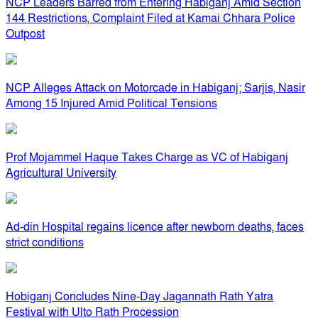
NCP Leaders Barred from Entering Habiganj Amid Section
144 Restrictions, Complaint Filed at Kamai Chhara Police
Outpost
NCP Alleges Attack on Motorcade in Habiganj; Sarjis, Nasir
Among 15 Injured Amid Political Tensions
Prof Mojammel Haque Takes Charge as VC of Habiganj
Agricultural University
Ad-din Hospital regains licence after newborn deaths, faces
strict conditions
Hobiganj Concludes Nine-Day Jagannath Rath Yatra
Festival with Ulto Rath Procession