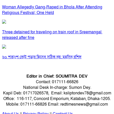
Woman Allegedly Gang-Raped in Bhola After Attending
Religious Festival; One Held
Three detained for traveling on train roof in Sreemangal,
released after fine
৬০ শতাংশ ভোট পড়ার হিসেব সঠিক নয়: মহসিন রশিদ
Editor in Chief: SOUMITRA DEV
Contact: 017111-66826
National Desk In-charge: Sumon Dey.
Kapil Deb: 01717026578, Email: ksliptondev78@gmail.com
Office: 116-117, Concord Emporium, Kataban, Dhaka-1205.
Mobile: 017111-66826 Email: redtimesnews@gmail.com