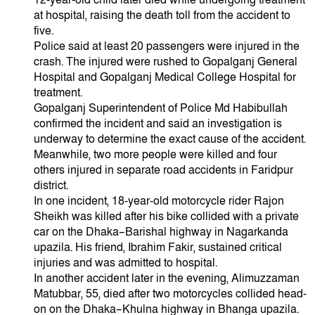
12-year-old child later died while undergoing treatment
at hospital, raising the death toll from the accident to
five.
Police said at least 20 passengers were injured in the
crash. The injured were rushed to Gopalganj General
Hospital and Gopalganj Medical College Hospital for
treatment.
Gopalganj Superintendent of Police Md Habibullah
confirmed the incident and said an investigation is
underway to determine the exact cause of the accident.
Meanwhile, two more people were killed and four
others injured in separate road accidents in Faridpur
district.
In one incident, 18-year-old motorcycle rider Rajon
Sheikh was killed after his bike collided with a private
car on the Dhaka–Barishal highway in Nagarkanda
upazila. His friend, Ibrahim Fakir, sustained critical
injuries and was admitted to hospital.
In another accident later in the evening, Alimuzzaman
Matubbar, 55, died after two motorcycles collided head-
on on the Dhaka–Khulna highway in Bhanga upazila.