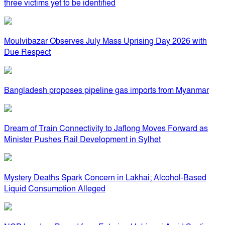
three victims yet to be identified
Moulvibazar Observes July Mass Uprising Day 2026 with
Due Respect
Bangladesh proposes pipeline gas imports from Myanmar
Dream of Train Connectivity to Jaflong Moves Forward as
Minister Pushes Rail Development in Sylhet
Mystery Deaths Spark Concern in Lakhai; Alcohol-Based
Liquid Consumption Alleged