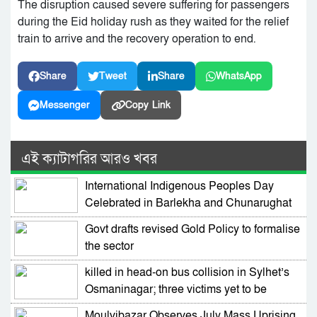
The disruption caused severe suffering for passengers
during the Eid holiday rush as they waited for the relief
train to arrive and the recovery operation to end.
Share
Tweet
Share
WhatsApp
Messenger
Copy Link
এই ক্যাটাগরির আরও খবর
International Indigenous Peoples Day
Celebrated in Barlekha and Chunarughat
Govt drafts revised Gold Policy to formalise
the sector
killed in head-on bus collision in Sylhet’s
Osmaninagar; three victims yet to be
identified
Moulvibazar Observes July Mass Uprising