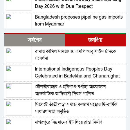
Day 2026 with Due Respect
Bangladesh proposes pipeline gas imports
from Myanmar
Dream of Train Connectivity to Jaflong
সর্বশেষ
জনপ্রিয়
Moves Forward as Minister Pushes Rail
Development in Sylhet
বাঘায় কামিল মাদরাসায় এমপি আবু সাইদ চাঁদকে
Mystery Deaths Spark Concern in Lakhai;
সংবর্ধনা
Alcohol-Based Liquid Consumption
Alleged
International Indigenous Peoples Day
NCP Leaders Barred from Entering
Celebrated in Barlekha and Chunarughat
Habiganj Amid Section 144 Restrictions,
Complaint Filed at Kamai Chhara Police
মৌলভীবাজার ও হবিগঞ্জে বর্ণাঢ্য আয়োজনে
NCP Alleges Attack on Motorcade in
Outpost
আন্তর্জাতিক আদিবাসী দিবস পালিত
Habiganj; Sarjis, Nasir Among 15 Injured
Amid Political Tensions
সিলেটে তাঁতীপাড়া সমাজ কল্যাণ সংস্থার দ্বি-বার্ষিক
Prof Mojammel Haque Takes Charge as
সাধারণ সভা অনুষ্ঠিত
VC of Habiganj Agricultural University
নাগরপুরে নিম্নমানের ইট দিয়ে রাস্তা নির্মাণ
Ad-din Hospital regains licence after