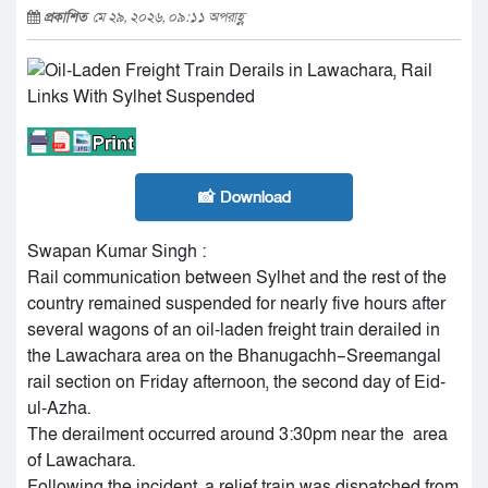
প্রকাশিত
মে ২৯, ২০২৬, ০৯:১১ অপরাহ্ণ
📸 Download
Swapan Kumar Singh :
Rail communication between Sylhet and the rest of the
country remained suspended for nearly five hours after
several wagons of an oil-laden freight train derailed in
the Lawachara area on the Bhanugachh–Sreemangal
rail section on Friday afternoon, the second day of Eid-
ul-Azha.
The derailment occurred around 3:30pm near the area
of Lawachara.
Following the incident, a relief train was dispatched from