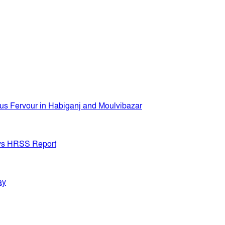
ous Fervour in Habiganj and Moulvibazar
Says HRSS Report
ay