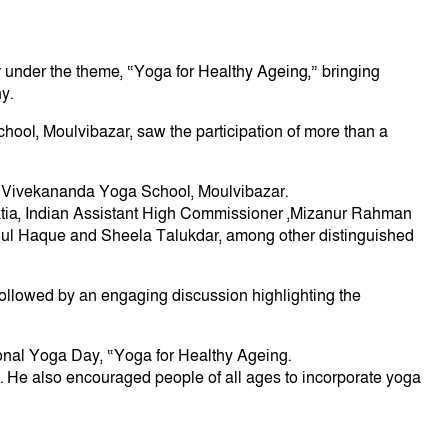
 under the theme, “Yoga for Healthy Ageing,” bringing
y.
ool, Moulvibazar, saw the participation of more than a
i Vivekananda Yoga School, Moulvibazar.
atia, Indian Assistant High Commissioner ,Mizanur Rahman
llul Haque and Sheela Talukdar, among other distinguished
ollowed by an engaging discussion highlighting the
onal Yoga Day, “Yoga for Healthy Ageing.
le. He also encouraged people of all ages to incorporate yoga