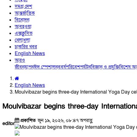
সমগ্র দেশ
আন্তর্জাতিক
বিনোদন
আবহওয়া
এক্সক্লুসিভ
খেলাধুলা
চাকরির খবর
English News
আরও
জীবনযাপন
ঈদ স্পেশাল
নববর্ষ
পরিবেশ
পর্যটন
বিজ্ঞান ও প্রযুক্তি
বিশেষ 
English News
Moulvibazar begins three-day International Yoga Day cel
Moulvibazar begins three-day Internation
প্রকাশিত
জুন ১৯, ২০২৬, ০৮:৪৭ অপরাহ্ণ
editor