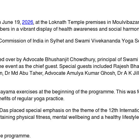
n June 19,
2026
, at the Loknath Temple premises in Moulvibazar
ers in a vibrant display of health awareness and social harmon
 Commission of India in Sylhet and Swami Vivekananda Yoga Sch
ded over by Advocate Bhushanjit Chowdhury, principal of Swam
e event as the chief guest. Special guests included Rajesh Bh
ation, Dr Md Abu Taher, Advocate Amulya Kumar Ghosh, Dr A K Ji
nayama exercises at the beginning of the programme. This was f
efits of regular yoga practice.
Das placed special emphasis on the theme of the 12th Internati
ntaining physical fitness, mental wellbeing and a healthy lifesty
the programme.