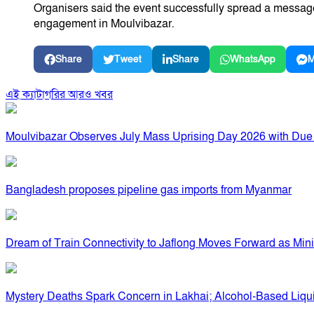
Organisers said the event successfully spread a message 
engagement in Moulvibazar.
Share
Tweet
Share
WhatsApp
M
এই ক্যাটাগরির আরও খবর
Moulvibazar Observes July Mass Uprising Day 2026 with Due
Bangladesh proposes pipeline gas imports from Myanmar
Dream of Train Connectivity to Jaflong Moves Forward as Min
Mystery Deaths Spark Concern in Lakhai; Alcohol-Based Liq