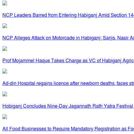
NCP Leaders Barred from Entering Habiganj Amid Section 144 
NCP Alleges Attack on Motorcade in Habiganj; Sarjis, Nasir A
Prof Mojammel Haque Takes Charge as VC of Habiganj Agricul
Ad-din Hospital regains licence after newborn deaths, faces str
Hobiganj Concludes Nine-Day Jagannath Rath Yatra Festival 
All Food Businesses to Require Mandatory Registration as Foo