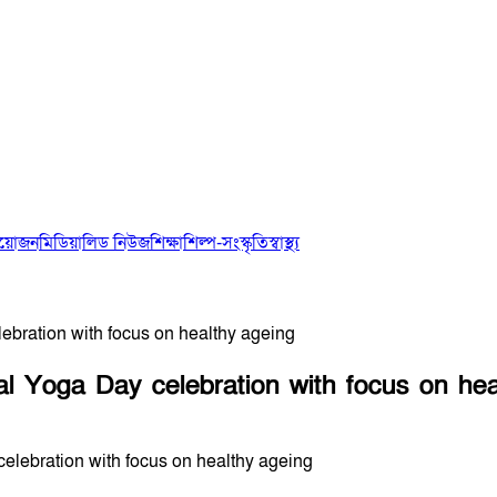
আয়োজন
মিডিয়া
লিড নিউজ
শিক্ষা
শিল্প-সংস্কৃতি
স্বাস্থ্য
ebration with focus on healthy ageing
al Yoga Day celebration with focus on hea