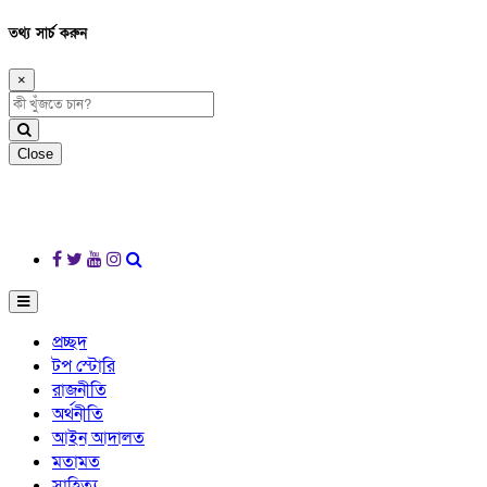
তথ্য সার্চ করুন
×
Close
প্রচ্ছদ
টপ স্টোরি
রাজনীতি
অর্থনীতি
আইন আদালত
মতামত
সাহিত্য