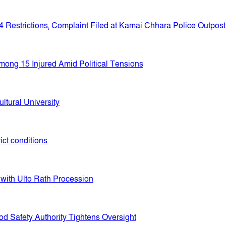
Restrictions, Complaint Filed at Kamai Chhara Police Outpost
mong 15 Injured Amid Political Tensions
tural University
ict conditions
with Ulto Rath Procession
d Safety Authority Tightens Oversight