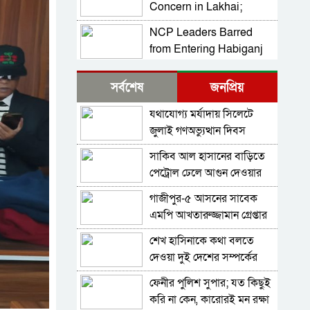
Concern in Lakhai;
Development in Sylhet
Alcohol-Based Liquid
NCP Leaders Barred
Consumption Alleged
from Entering Habiganj
Amid Section 144
NCP Alleges Attack on
Restrictions, Complaint
সর্বশেষ
জনপ্রিয়
Motorcade in Habiganj;
Filed at Kamai Chhara
Sarjis, Nasir Among 15
যথাযোগ্য মর্যাদায় সিলেটে
Police Outpost
Prof Mojammel Haque
Injured Amid Political
জুলাই গণঅভ্যুত্থান দিবস
Takes Charge as VC of
Tensions
পালিত
Habiganj Agricultural
সাকিব আল হাসানের বাড়িতে
Ad-din Hospital regains
University
পেট্রোল ঢেলে আগুন দেওয়ার
licence after newborn
চেষ্টা, ভাঙচুর
deaths, faces strict
গাজীপুর-৫ আসনের সাবেক
Hobiganj Concludes
conditions
এমপি আখতারুজ্জামান গ্রেপ্তার
Nine-Day Jagannath
Rath Yatra Festival with
শেখ হাসিনাকে কথা বলতে
All Food Businesses to
Ulto Rath Procession
দেওয়া দুই দেশের সম্পর্কের
Require Mandatory
জন্য ক্ষতিকর: পররাষ্ট্র মন্ত্রণালয়
Registration as Food
ফেনীর পুলিশ সুপার; যত কিছুই
PM Directs Drive to Bring
Safety Authority Tightens
করি না কেন, কারোরই মন রক্ষা
Healthcare to People’s