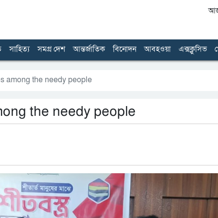
আজ 
ত
সাহিত্য
সমগ্র দেশ
আন্তর্জাতিক
বিনোদন
আবহওয়া
এক্সক্লুসিভ
খ
thes among the needy people
 among the needy people