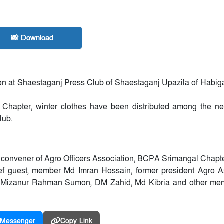
📸 Download
on at Shaestaganj Press Club of Shaestaganj Upazila of Habigan
 Chapter, winter clothes have been distributed among the ne
lub.
 convener of Agro Officers Association, BCPA Srimangal Chapt
ef guest, member Md Imran Hossain, former president Agro A
 Mizanur Rahman Sumon, DM Zahid, Md Kibria and other me
Messenger
Copy Link