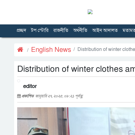
প্রচ্ছদ
টপ স্টোরি
রাজনীতি
অর্থনীতি
আইন আদালত
মতাম
English News
Distribution of winter clo
Distribution of winter clothes
editor
প্রকাশিত
জানুয়ারি ২৭, ২০২৫, ০৮:২১ পূর্বাহ্ণ