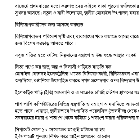
বাজেটে প্রথমবারের মতো করদাতাদের ফাইলে থাকা পুরনো স্বর্ণালংকা
সুখবর আসছে। নতুন ও নারী উদ্যোক্তা, স্থানীয় মোবাইল উৎপাদন, নবায়নযো
বিনিয়োগকারীদের জন্য আসছে করছাড়
বিনিয়োগবান্ধব পরিবেশ সৃষ্টি এবং ব্যবসায়ের খরচ কমাতে আসন্ন বাজেট
জন্য বিশেষ করছাড় আসতে পারে।
সবুজ শক্তির স্বপ্নে ফাটল: নিম্নমানের যন্ত্রাংশ ও উচ্চ শুল্কে আস্থার সংকট
নিত্য পণ্যে কর ছাড়, অস্ত্র ও বিলাসী গাড়িতে বাড়তি কর
মোবাইল ফোনসহ ইলেকট্রনিক্স খাতের বিনিয়োগকারী, রিনিউয়েবল এনার্জি
অন্যদিকে, রপ্তানিকে উৎসাহিত করতে নগদ প্রণোদনার ওপর বিদ্যমা
ইলেকট্রিক গাড়ি (ইভি) আমদানি ও এ সংক্রান্ত চার্জিং স্টেশন স্থাপনে
পাশাপাশি কম্পিউটারের বিভিন্ন যন্ত্রপাতি ও যন্ত্রাংশ আমদানিতে 
হতে পারে। এছাড়া, স্থানীয়ভাবে উৎপাদিত ওয়েলসিড (তৈলবীজ) থেকে
সরবরাহের ট্যাক্স ৩ শতাংশ থেকে কমিয়ে ১ শতাংশ করার পরিকল্পনা 
সিগারেট খেলে ১০ সেকেন্ডের মধ্যেই মস্তিস্কে যা হয়
ই-সিগারেট পুনরায় নিষিদ্ধ করে আইন প্রণয়নের আহ্বান