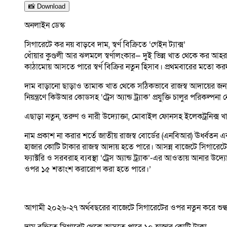
📸 Download
অনলাইন ডেস্ক
সিগারেটে কর নয় বাড়বে দাম, স্বর্ণ বিক্রিতে ‘গেইন ট্যাক্স’
ধোঁয়ার কুণ্ডলী আর ঝলমলে স্বর্ণালংকার— দুই ভিন্ন খাত থেকে কর আ
কাঠামোয় আসতে পারে স্বর্ণ বিক্রির নতুন হিসাব। প্রথমবারের মতো করদ
দাম বাড়ানো ছাড়াও তামাক খাত থেকে সঠিকভাবে রাজস্ব আদায়ের জন
নিয়ন্ত্রণে কিউআর কোডসহ ‘ট্রেস অ্যান্ড ট্র্যাক’ প্রযুক্তি চালুর পরিকল্পন
এছাড়া নতুন, তরুণ ও নারী উদ্যোক্তা, মোবাইল ফোনসহ ইলেকট্রনিক্স খ
নাম প্রকাশ না করার শর্তে জাতীয় রাজস্ব বোর্ডের (এনবিআর) ঊর্ধ্বত
হাজার কোটি টাকার রাজস্ব আদায় হতে পারে। আসন্ন বাজেটে সিগারেটে
ফ্যাক্টরি ও সরবরাহ ব্যবস্থা ‘ট্রেস অ্যান্ড ট্র্যাক’-এর আওতায় আনার
ওপর ১৫ শতাংশ করারোপ করা হতে পারে।’
আগামী ২০২৬-২৭ অর্থবছরের বাজেটে সিগারেটের ওপর নতুন করে শুল্ক-ক