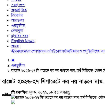
সমগ্র দেশ
আন্তর্জাতিক
বিনোদন
আবহওয়া
এক্সক্লুসিভ
খেলাধুলা
চাকরির খবর
English News
আরও
জীবনযাপন
ঈদ স্পেশাল
নববর্ষ
পরিবেশ
পর্যটন
বিজ্ঞান ও প্রযুক্তি
বিশেষ 
এক্সক্লুসিভ
বাজেট ২০২৬-২৭ সিগারেটে কর নয় বাড়বে দাম, স্বর্ণ বিক্রিতে ‘গেইন ট্যা
বাজেট ২০২৬-২৭ সিগারেটে কর নয় বাড়বে দাম, স্বর্
প্রকাশিত
জুন ৮, ২০২৬, ০৮:৫৫ অপরাহ্ণ
editor