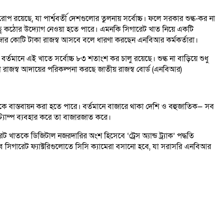
য়েছে, যা পার্শ্ববর্তী দেশগুলোর তুলনায় সর্বোচ্চ। ফলে সরকার শুল্ক-কর না
বেশকিছু কঠোর উদ্যোগ নেওয়া হতে পারে। এমনকি সিগারেট খাত নিয়ে একটি
হাজার কোটি টাকা রাজস্ব আসবে বলে ধারণা করছেন এনবিআর কর্মকর্তারা।
্তমানে এই খাতে সর্বোচ্চ ৮৩ শতাংশ কর চালু রয়েছে। শুল্ক না বাড়িয়ে শুধু
কা রাজস্ব আদায়ের পরিকল্পনা করছে জাতীয় রাজস্ব বোর্ড (এনবিআর)
থেকে বাস্তবায়ন করা হতে পারে। বর্তমানে বাজারে থাকা দেশি ও বহুজাতিক— সব
ট্যাম্প ব্যবহার করে তা বাজারজাত করে।
খাতকে ডিজিটাল নজরদারির অংশ হিসেবে ‘ট্রেস অ্যান্ড ট্র্যাক’ পদ্ধতি
বে সিগারেট ফ্যাক্টরিগুলোতে সিসি ক্যামেরা বসানো হবে, যা সরাসরি এনবিআর