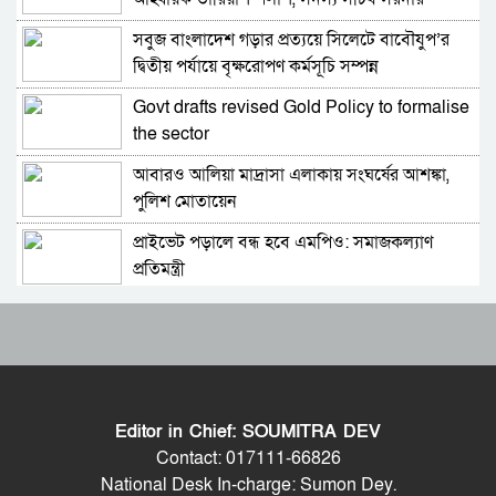
আশরাফ
সবুজ বাংলাদেশ গড়ার প্রত্যয়ে সিলেটে বাবৌযুপ’র
মমতার হারে কেমন হবে বাংলাদেশ-ভারত কূটনৈতিক
দ্বিতীয় পর্যায়ে বৃক্ষরোপণ কর্মসূচি সম্পন্ন
সম্পর্ক?
Govt drafts revised Gold Policy to formalise
প্রধানমন্ত্রী তারেক রহমান আগে দিল্লি না বেইজিং সফর
the sector
করবেন?
আবারও আলিয়া মাদ্রাসা এলাকায় সংঘর্ষের আশঙ্কা,
“সিনড নেতৃবৃন্দের সঙ্গে সিলেট জেলার খাসিয়া
পুলিশ মোতায়েন
সম্প্রদায় বিষয়ে সরকারের উচ্চপর্যায়ের সভা অনুষ্ঠিত “
প্রাইভেট পড়ালে বন্ধ হবে এমপিও: সমাজকল্যাণ
দীর্ঘ সংগ্রামের পথ ধরে স্বাধীনতার যুদ্ধ
প্রতিমন্ত্রী
৫৪ রানে অলআউট হয়ে ইনিংস ব্যবধানে হারল
গণভোটের ফলাফলে বড় পরিবর্তন
বাংলাদেশ
ড্যাবের প্রতিষ্ঠাবার্ষিকীতে চিকিৎসক সমাবেশের
বাংলাদেশে রাষ্ট্রপতি নির্বাচন: কীভাবে হয়, মেয়াদ
উদ্বোধন করলেন প্রধানমন্ত্রী
কতদিন, পদ শূন্য হয় কীভাবে
Editor in Chief: SOUMITRA DEV
ভারতের হিমাচলে বাস উল্টে নিহত ৮, আহত ১০
মহিউদ্দিন আহমদের কলাম; ডেডলাইন ১২ ফেব্রুয়ারি:
Contact: 017111-66826
ইলেকশনে কে জিতবে?
National Desk In-charge: Sumon Dey.