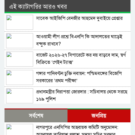
এই ক্যাটাগরির আরও খবর
সাবেক আইজিপি বেনজীর আহমেদ দুবাইয়ে গ্রেপ্তার
আওয়ামী লীগ প্রশ্নে বিএনপি কি আদালতের ঘাড়েই
বন্দুক রাখবে?
বাজেট ২০২৬-২৭ সিগারেটে কর নয় বাড়বে দাম, স্বর্ণ
বিক্রিতে ‘গেইন ট্যাক্স’
গঙ্গার পানিবণ্টন চুক্তি নবায়ন: পশ্চিমবঙ্গের বিজেপি
সরকারের ‘প্রথম পরীক্ষা’
প্রধানমন্ত্রীর নিরাপত্তা জোরদার : সচিবালয় থেকে সরছে
১৬৯ পুলিশ
সিলেবাস শেষ করবো কীভাবে’- এসএসসির সময়
সর্বশেষ
জনপ্রিয়
এগিয়ে আনায় শিক্ষার্থীদের উদ্বেগ
নাগরপুরে এনসিপির আহ্বায়ক কমিটি অনুমোদন:
বাড়ছে মন্ত্রিসভার আকার, আসছে নতুন মুখ
আহ্বায়ক তারিয়াশ পলাশ, সদস্য সচিব সরদার