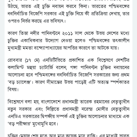
উঠছে, ভারত এই চুক্তি নবায়ন করবে কিনা। ভারতের পশ্চিমবঙ্গের
নবনির্বাচিত বিজেপি সরকার এই চুক্তি নিয়ে কী প্রতিক্রিয়া দেখায়, তার
ওপরও নির্ভর করছে এর ভবিষ্যৎ।
কারণ তিস্তা নদীর পানিবণ্টনে ২০১১ সাল থেকে উভয় দেশের মধ্যে
চুক্তির একাধিকবার উদ্যোগ নেওয়া হলেও পশ্চিমবঙ্গের তৎকালীন
মুখ্যমন্ত্রী মমতা বন্দ্যোপাধ্যায়ের আপত্তির কারণে তা আটকে যায়।
রোববার (১৭ মে) এনডিটিভিতে প্রকাশিত এক বিশ্লেষণে দেশটির
কলামিস্ট মহুয়া চ্যাটার্জি বলেন, গঙ্গা পানিবণ্টন চুক্তির নবায়নের
আলোচনা হবে পশ্চিমবঙ্গের নবনির্বাচিত বিজেপি সরকারের জন্য প্রথম
‘বড় চ্যালেঞ্জ’। কারণ সীমান্তের উভয় পাড়েই এটি অত্যন্ত স্পর্শকাতর
বিষয়।
বিশ্লেষণে বলা হয়, বাংলাদেশে প্রধানমন্ত্রী তারেক রহমানের নেতৃত্বাধীন
নতুন সরকার এবং দিল্লিতে প্রধানমন্ত্রী নরেন্দ্র মোদীর নেতৃত্বাধীন
এনডিএ সরকারের দ্বিপক্ষীয় সম্পর্ক এই চুক্তির আলোচনার মাধ্যমে এক
‘বড় পরীক্ষার’ মুখোমুখি হবে।
চুক্তির মেয়াদ শেষ হতে আর মাত্র কয়েক মাস বাকি। এর মধ্যেই ভারত