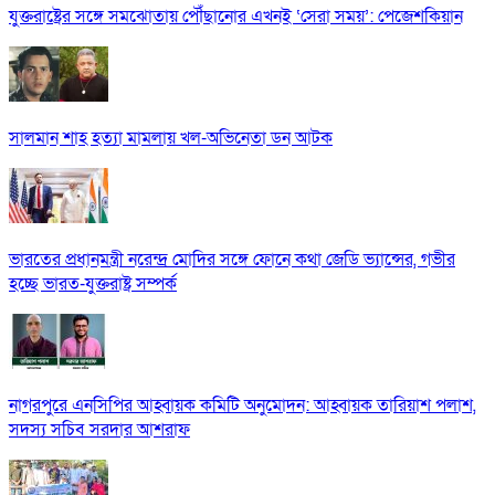
যুক্তরাষ্ট্রের সঙ্গে সমঝোতায় পৌঁছানোর এখনই ‘সেরা সময়’: পেজেশকিয়ান
সালমান শাহ হত্যা মামলায় খল-অভিনেতা ডন আটক
ভারতের প্রধানমন্ত্রী নরেন্দ্র মোদির সঙ্গে ফোনে কথা জেডি ভ্যান্সের, গভীর
হচ্ছে ভারত-যুক্তরাষ্ট্র সম্পর্ক
নাগরপুরে এনসিপির আহ্বায়ক কমিটি অনুমোদন: আহ্বায়ক তারিয়াশ পলাশ,
সদস্য সচিব সরদার আশরাফ