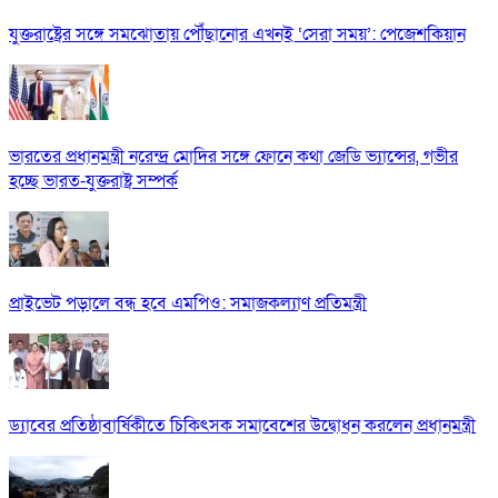
যুক্তরাষ্ট্রের সঙ্গে সমঝোতায় পৌঁছানোর এখনই ‘সেরা সময়’: পেজেশকিয়ান
ভারতের প্রধানমন্ত্রী নরেন্দ্র মোদির সঙ্গে ফোনে কথা জেডি ভ্যান্সের, গভীর
হচ্ছে ভারত-যুক্তরাষ্ট্র সম্পর্ক
প্রাইভেট পড়ালে বন্ধ হবে এমপিও: সমাজকল্যাণ প্রতিমন্ত্রী
ড্যাবের প্রতিষ্ঠাবার্ষিকীতে চিকিৎসক সমাবেশের উদ্বোধন করলেন প্রধানমন্ত্রী