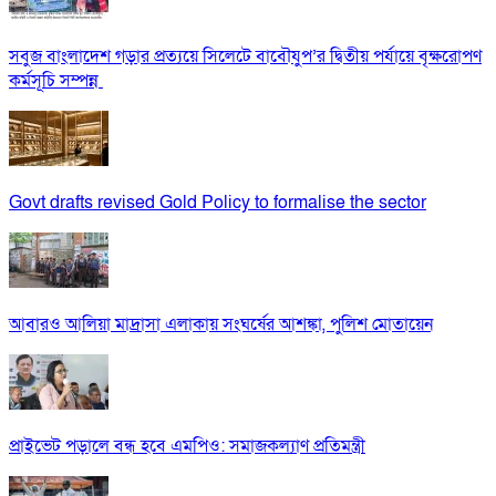
সবুজ বাংলাদেশ গড়ার প্রত্যয়ে সিলেটে বাবৌযুপ’র দ্বিতীয় পর্যায়ে বৃক্ষরোপণ
কর্মসূচি সম্পন্ন
Govt drafts revised Gold Policy to formalise the sector
আবারও আলিয়া মাদ্রাসা এলাকায় সংঘর্ষের আশঙ্কা, পুলিশ মোতায়েন
প্রাইভেট পড়ালে বন্ধ হবে এমপিও: সমাজকল্যাণ প্রতিমন্ত্রী