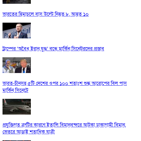
ভারতের হিমাচলে বাস উল্টে নিহত ৮, আহত ১০
ট্রাম্পের ‘অবৈধ ইরান যুদ্ধ’ বন্ধে মার্কিন সিনেটরদের প্রস্তাব
ভারত-চীনসহ ৫টি দেশের ওপর ১০০ শতাংশ শুল্ক আরোপের বিল পাস
মার্কিন সিনেটে
প্রযুক্তিগত ত্রুটির কারণে ইতালি বিমানবন্দরে আটকা ঢাকাগামী বিমান,
ভেতরে আড়াই শতাধিক যাত্রী