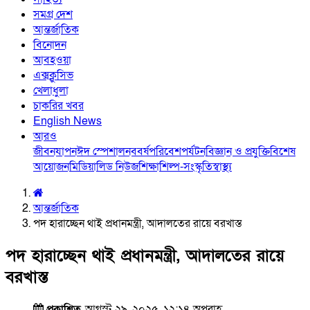
সমগ্র দেশ
আন্তর্জাতিক
বিনোদন
আবহওয়া
এক্সক্লুসিভ
খেলাধুলা
চাকরির খবর
English News
আরও
জীবনযাপন
ঈদ স্পেশাল
নববর্ষ
পরিবেশ
পর্যটন
বিজ্ঞান ও প্রযুক্তি
বিশেষ
আয়োজন
মিডিয়া
লিড নিউজ
শিক্ষা
শিল্প-সংস্কৃতি
স্বাস্থ্য
আন্তর্জাতিক
পদ হারাচ্ছেন থাই প্রধানমন্ত্রী, আদালতের রায়ে বরখাস্ত
পদ হারাচ্ছেন থাই প্রধানমন্ত্রী, আদালতের রায়ে
বরখাস্ত
প্রকাশিত
আগস্ট ২৯, ২০২৫, ১২:১৪ অপরাহ্ণ