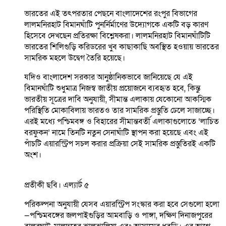
ভারতের এই তৎপরতার পেছনে বাংলাদেশের রংপুর বিভাগের
লালমনিরহাট বিমানঘাঁটি পুনর্নির্মাণের উদ্যোগকে একটি বড় কারণ
হিসেবে দেখছেন প্রতিরক্ষা বিশ্লেষকরা। লালমনিরহাট বিমানঘাঁটিটি
ভারতের শিলিগুড়ি করিডরের খুব কাছাকাছি অবস্থিত হওয়ায় ভারতের
সামরিক মহলে উদ্বেগ তৈরি হয়েছে।
যদিও বাংলাদেশ সরকার আনুষ্ঠানিকভাবে জানিয়েছে যে এই
বিমানঘাঁটি শুধুমাত্র নিজস্ব জাতীয় প্রয়োজনে ব্যবহৃত হবে, কিন্তু
ভারতীয় সূত্রের দাবি অনুযায়ী, সীমান্ত এলাকায় যেকোনো আকস্মিক
পরিস্থিতি মোকাবিলায় ভারতও তার সামরিক প্রস্তুতি ঢেলে সাজাচ্ছে।
এরই মধ্যে পশ্চিমবঙ্গ ও বিহারের সীমান্তবর্তী এলাকাগুলোতে ‘লাচিত
বরফুকন’ নামে তিনটি নতুন সেনাঘাঁটি স্থাপন করা হয়েছে এবং এই
পাঁচটি এয়ারস্ট্রিপ সচল করার প্রক্রিয়া সেই সামরিক প্রস্তুতিরই একটি
অংশ।
প্রতীকী ছবি। এল্যার্ট ৫
পরিকল্পনা অনুযায়ী যেসব এয়ারস্ট্রিপ সংস্কার করা হবে সেগুলো হলো
—পশ্চিমবঙ্গের জলপাইগুড়ির আমবাড়ি ও পাঙ্গা, দক্ষিণ দিনাজপুরের