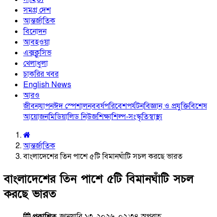
সমগ্র দেশ
আন্তর্জাতিক
বিনোদন
আবহওয়া
এক্সক্লুসিভ
খেলাধুলা
চাকরির খবর
English News
আরও
জীবনযাপন
ঈদ স্পেশাল
নববর্ষ
পরিবেশ
পর্যটন
বিজ্ঞান ও প্রযুক্তি
বিশেষ
আয়োজন
মিডিয়া
লিড নিউজ
শিক্ষা
শিল্প-সংস্কৃতি
স্বাস্থ্য
আন্তর্জাতিক
বাংলাদেশের তিন পাশে ৫টি বিমানঘাঁটি সচল করছে ভারত
বাংলাদেশের তিন পাশে ৫টি বিমানঘাঁটি সচল
করছে ভারত
প্রকাশিত
জানুয়ারি ১৩, ২০২৬, ০২:৩৪ অপরাহ্ণ