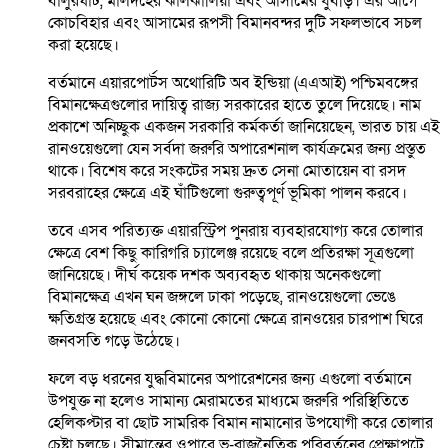
বালুরঘাট, মালদহের ঝালঝালিয়া এবং আসামের ধুবড়ি। এর আগে
কোচবিহার এবং আসামের রূপসী বিমানবন্দর দুটি সফলভাবে সচল
করা হয়েছে।
বর্তমানে এয়ারপোর্টস অথোরিটি অব ইন্ডিয়া (এএআই) পশ্চিমবঙ্গের
বিমানক্ষেত্রগুলোর দায়িত্ব রাজ্য সরকারের হাতে তুলে দিয়েছে। নাম
প্রকাশে অনিচ্ছুক একজন সরকারি কর্মকর্তা জানিয়েছেন, ভারত চায় এই
রানওয়েগুলো যেন সর্বদা জরুরি অপারেশনাল কার্যক্রমের জন্য প্রস্তুত
থাকে। বিশেষ করে সংকটের সময় দ্রুত সেনা মোতায়েন বা রসদ
সরবরাহের ক্ষেত্রে এই ঘাঁটিগুলো গুরুত্বপূর্ণ ভূমিকা পালন করবে।
তবে এসব পরিত্যক্ত এয়ারস্ট্রিপ পুনরায় ব্যবহারযোগ্য করে তোলার
ক্ষেত্রে বেশ কিছু কারিগরি চ্যালেঞ্জ রয়েছে বলে প্রতিরক্ষা সূত্রগুলো
জানিয়েছে। দীর্ঘ কয়েক দশক অব্যবহৃত থাকায় অনেকগুলো
বিমানক্ষেত্র এখন ঘন জঙ্গলে ঢাকা পড়েছে, রানওয়েগুলো ভেঙে
ক্ষতিগ্রস্ত হয়েছে এবং কোনো কোনো ক্ষেত্রে রানওয়ের চারপাশ ঘিরে
জনবসতি গড়ে উঠেছে।
ফলে বড় ধরনের যুদ্ধবিমানের অপারেশনের জন্য এগুলো বর্তমানে
উপযুক্ত না হলেও সামান্য মেরামতের মাধ্যমে জরুরি পরিস্থিতিতে
হেলিকপ্টার বা ছোট সামরিক বিমান নামানোর উপযোগী করে তোলার
চেষ্টা চলছে। সীমান্তের ওপারে ভূ-রাজনৈতিক পরিবর্তনের প্রেক্ষাপটে