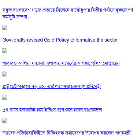
সবুজ বাংলাদেশ গড়ার প্রত্যয়ে সিলেটে বাবৌযুপ’র দ্বিতীয় পর্যায়ে বৃক্ষরোপণ
কর্মসূচি সম্পন্ন
Govt drafts revised Gold Policy to formalise the sector
আবারও আলিয়া মাদ্রাসা এলাকায় সংঘর্ষের আশঙ্কা, পুলিশ মোতায়েন
প্রাইভেট পড়ালে বন্ধ হবে এমপিও: সমাজকল্যাণ প্রতিমন্ত্রী
৫৪ রানে অলআউট হয়ে ইনিংস ব্যবধানে হারল বাংলাদেশ
ড্যাবের প্রতিষ্ঠাবার্ষিকীতে চিকিৎসক সমাবেশের উদ্বোধন করলেন প্রধানমন্ত্রী