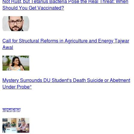
Not Rust, but Tetanus Bacteria Pose the Real Threat: When
Should You Get Vaccinated?
Call for Structural Reforms in Agriculture and Energy Tajwar
Awal
Mystery Surrounds DU Student’s Death Suicide or Abetment
Under Probe”
ভালোবাসা