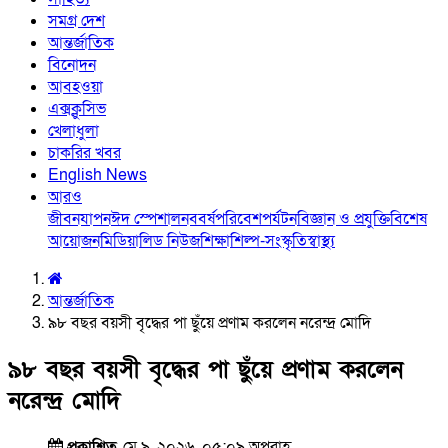
সমগ্র দেশ
আন্তর্জাতিক
বিনোদন
আবহওয়া
এক্সক্লুসিভ
খেলাধুলা
চাকরির খবর
English News
আরও
জীবনযাপন
ঈদ স্পেশাল
নববর্ষ
পরিবেশ
পর্যটন
বিজ্ঞান ও প্রযুক্তি
বিশেষ
আয়োজন
মিডিয়া
লিড নিউজ
শিক্ষা
শিল্প-সংস্কৃতি
স্বাস্থ্য
আন্তর্জাতিক
৯৮ বছর বয়সী বৃদ্ধের পা ছুঁয়ে প্রণাম করলেন নরেন্দ্র মোদি
৯৮ বছর বয়সী বৃদ্ধের পা ছুঁয়ে প্রণাম করলেন
নরেন্দ্র মোদি
প্রকাশিত
মে ৯, ২০২৬, ০৫:০৯ অপরাহ্ণ