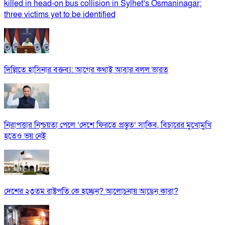
killed in head-on bus collision in Sylhet’s Osmaninagar;
three victims yet to be identified
দিল্লিতে হাসিনার বক্তব্য: আগের কথাই আবার বলল ভারত
নিরাপত্তার নিশ্চয়তা পেলে ‘দেশে ফিরতে প্রস্তুত’ সাকিব, বিচারের মুখোমুখি
হতেও ভয় নেই
দেশের ২৩তম রাষ্ট্রপতি কে হচ্ছেন? আলোচনায় আছেন কারা?