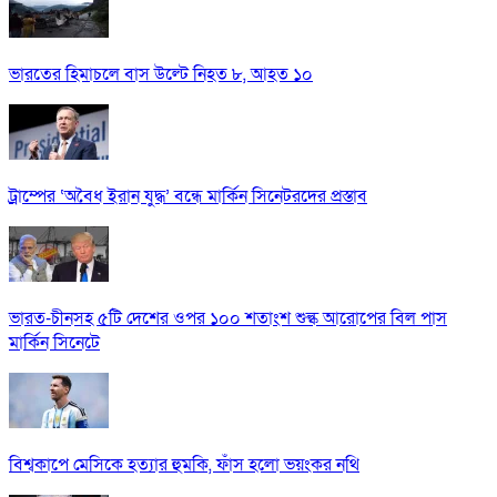
ভারতের হিমাচলে বাস উল্টে নিহত ৮, আহত ১০
ট্রাম্পের ‘অবৈধ ইরান যুদ্ধ’ বন্ধে মার্কিন সিনেটরদের প্রস্তাব
ভারত-চীনসহ ৫টি দেশের ওপর ১০০ শতাংশ শুল্ক আরোপের বিল পাস
মার্কিন সিনেটে
বিশ্বকাপে মেসিকে হত্যার হুমকি, ফাঁস হলো ভয়ংকর নথি