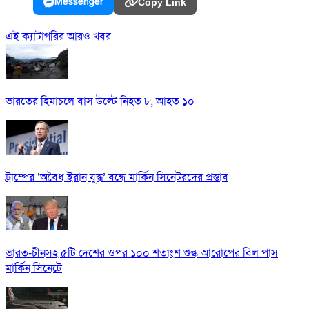
Messenger
Copy Link
এই ক্যাটাগরির আরও খবর
ভারতের হিমাচলে বাস উল্টে নিহত ৮, আহত ১০
ট্রাম্পের ‘অবৈধ ইরান যুদ্ধ’ বন্ধে মার্কিন সিনেটরদের প্রস্তাব
ভারত-চীনসহ ৫টি দেশের ওপর ১০০ শতাংশ শুল্ক আরোপের বিল পাস
মার্কিন সিনেটে