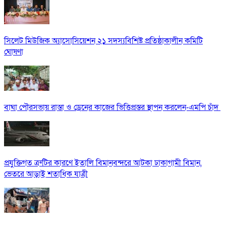
সিলেট মিউজিক অ্যাসোসিয়েশন ২১ সদস্যবিশিষ্ট প্রতিষ্ঠাকালীন কমিটি
ঘোষণা
বাঘা পৌরসভায় রাস্তা ও ড্রেনের কাজের ভিত্তিপ্রস্তর স্থাপন করলেন-এমপি চাঁদ
প্রযুক্তিগত ত্রুটির কারণে ইতালি বিমানবন্দরে আটকা ঢাকাগামী বিমান,
ভেতরে আড়াই শতাধিক যাত্রী