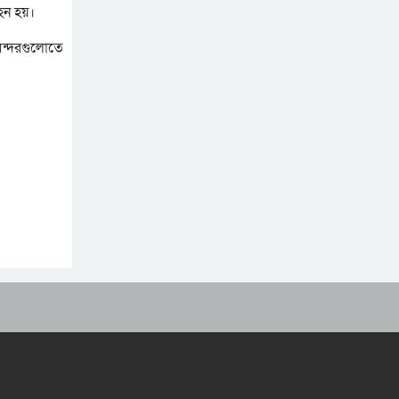
র‍্যাব বিলুপ্ত করে আনা হচ্ছে
বহন হয়।
নতুন বাহিনী
 বন্দরগুলোতে
ভারত সফরের সিদ্ধান্ত প্রধানমন্ত্রী
নেবেন: পররাষ্ট্র প্রতিমন্ত্রী
আওয়ামী লীগ আমাদের শত্রু
নয়, অচিরেই আওয়ামী লীগ
বিএনপির সঙ্গে মিশে যাবে:
সংসদ সদস্য নাছির