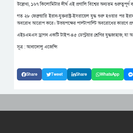
উল্লেখ্য, ১৬৭ কিলোমিটার দীর্ঘ এই প্রণালি বিশ্বের অন্যতম গুরুত্বপূ
গত ২৮ ফেব্রুয়ারি ইরান-যুক্তরাষ্ট্র-ইসরায়েল যুদ্ধ শুরু হওয়ার পর ইর
অবরোধ আরোপ করে। উভয়পক্ষের পাল্টাপাল্টি অবরোধের কারণে প্রণ
এইচএমএস ড্রাগন একটি টাইপ-৪৫ ডেস্ট্রয়ার শ্রেণির যুদ্ধজাহাজ, যা আধু
সূত্র : আনাদোলু এজেন্সি
Share
Tweet
Share
WhatsApp