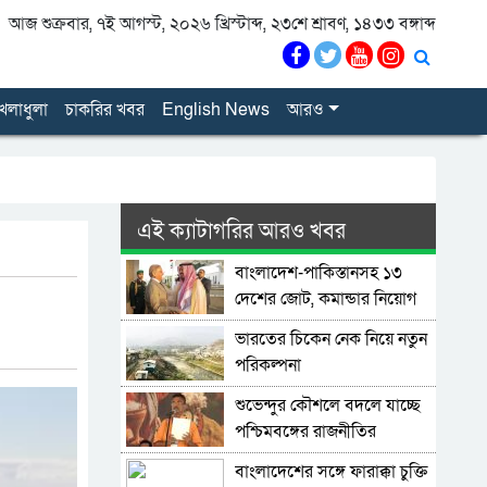
আজ শুক্রবার, ৭ই আগস্ট, ২০২৬ খ্রিস্টাব্দ, ২৩শে শ্রাবণ, ১৪৩৩ বঙ্গাব্দ
েলাধুলা
চাকরির খবর
English News
আরও
এই ক্যাটাগরির আরও খবর
বাংলাদেশ-পাকিস্তানসহ ১৩
দেশের জোট, কমান্ডার নিয়োগ
দিল সৌদি আরব
ভারতের চিকেন নেক নিয়ে নতুন
পরিকল্পনা
শুভেন্দুর কৌশলে বদলে যাচ্ছে
পশ্চিমবঙ্গের রাজনীতির
সমীকরণ
বাংলাদেশের সঙ্গে ফারাক্কা চুক্তি