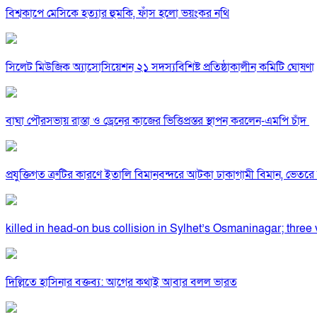
বিশ্বকাপে মেসিকে হত্যার হুমকি, ফাঁস হলো ভয়ংকর নথি
সিলেট মিউজিক অ্যাসোসিয়েশন ২১ সদস্যবিশিষ্ট প্রতিষ্ঠাকালীন কমিটি ঘোষণা
বাঘা পৌরসভায় রাস্তা ও ড্রেনের কাজের ভিত্তিপ্রস্তর স্থাপন করলেন-এমপি চাঁদ
প্রযুক্তিগত ত্রুটির কারণে ইতালি বিমানবন্দরে আটকা ঢাকাগামী বিমান, ভেতর
killed in head-on bus collision in Sylhet’s Osmaninagar; three v
দিল্লিতে হাসিনার বক্তব্য: আগের কথাই আবার বলল ভারত