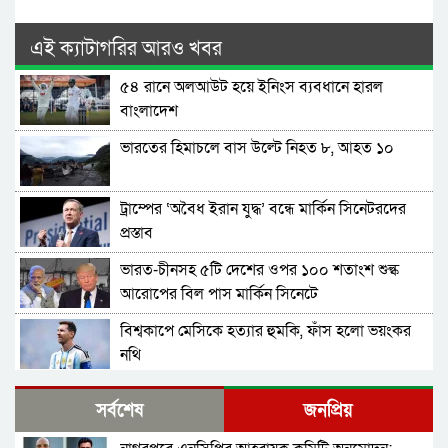
এই ক্যাটাগরির আরও খবর
৫৪ রানে অলআউট হয়ে ইনিংস ব্যবধানে হারল
বাংলাদেশ
ভারতের হিমাচলে বাস উল্টে নিহত ৮, আহত ১০
ট্রাম্পের ‘অবৈধ ইরান যুদ্ধ’ বন্ধে মার্কিন সিনেটরদের
প্রস্তাব
ভারত-চীনসহ ৫টি দেশের ওপর ১০০ শতাংশ শুল্ক
আরোপের বিল পাস মার্কিন সিনেটে
বিশ্বকাপে মেসিকে হত্যার হুমকি, ফাঁস হলো ভয়ংকর
নথি
প্রযুক্তিগত ত্রুটির কারণে ইতালি বিমানবন্দরে আটকা
সর্বশেষ
জনপ্রিয়
ঢাকাগামী বিমান, ভেতরে আড়াই শতাধিক যাত্রী